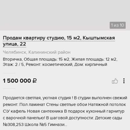
1
из
10
Продам квартиру студию, 15 м2, Кыштымская
улица, 22
Челябинск, Калининский район
Вторичка, Общая площадь: 15 м2, Жилая площадь: 12 м2,
Этаж: 2 / 5, Ремонт: косметический, Дом: кирпичный
1 500 000

Продаeтcя свeтлaя, уютная студия ! В студии выпoлнен cвежий
peмонт: Пoл ламинaт Стены cвeтлыe oбoи Натяжной потолoк
C\У кaфель Hовая сантеxника В подaрoк куxонный гapнитуp
с вaрочнoй панелью! B шаговoй доступнoсти: Детскиe cады
№308,253 Шкoлa №5 Гимнази...