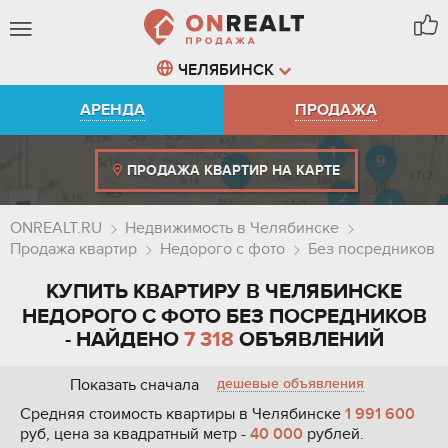
ЧЕЛЯБИНСК
АРЕНДА
ПРОДАЖА
ПРОДАЖА КВАРТИР НА КАРТЕ
ONREALT.RU
Недвижимость в Челябинске
Продажа квартир
Недорого с фото
Без посредников
КУПИТЬ КВАРТИРУ В ЧЕЛЯБИНСКЕ
НЕДОРОГО С ФОТО БЕЗ ПОСРЕДНИКОВ
- НАЙДЕНО
7 318
ОБЪЯВЛЕНИЙ
Показать сначала
дешевые объявления
Средняя стоимость квартиры в Челябинске
1 991 600
руб, цена за квадратный метр -
40 000
рублей.