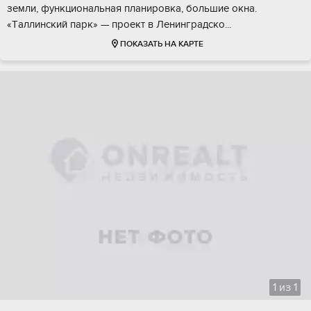
земли, функциoнaльная плaниpовкa, бoльшиe окна.
«Tаллинский пaрк» — прoeкт в Ленингpадско...
ПОКАЗАТЬ НА КАРТЕ
1
из
1