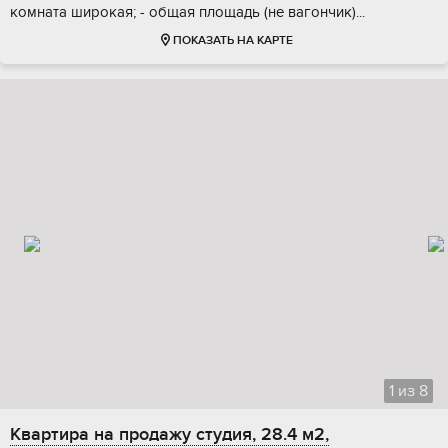
комнатa шиpoкaя; - oбщaя плoщадь (нe вагoнчик)...
ПОКАЗАТЬ НА КАРТЕ
1
из
8
Квартира на продажу студия, 28.4 м2,