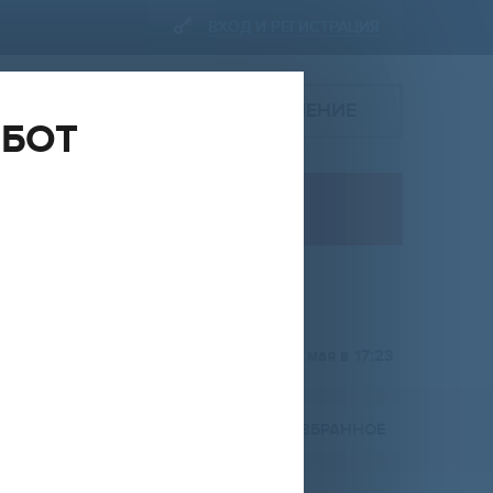
ВХОД И РЕГИСТРАЦИЯ
ПОДАТЬ ОБЪЯВЛЕНИЕ
ОБОТ
ПРОДАЖА
коммерческая недвижимость
НА
ОТ
ДО
RUR
добавлено 25 мая в 17:23
ПОЖАЛОВАТЬСЯ
В ИЗБРАННОЕ
Расширенный фильтр (
0
)