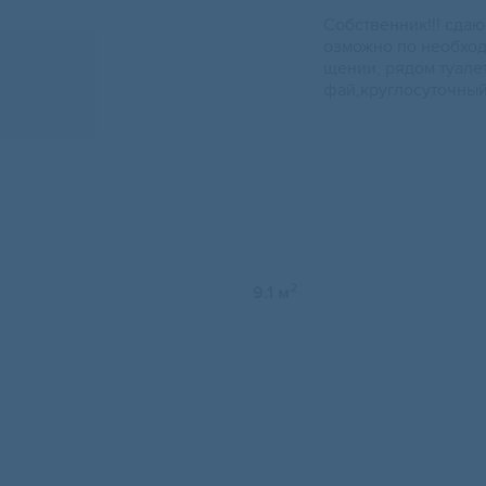
Собственник!!! сда
озможно по необход
щении, рядом туалет
фай,круглосуточный
2
9.1 м