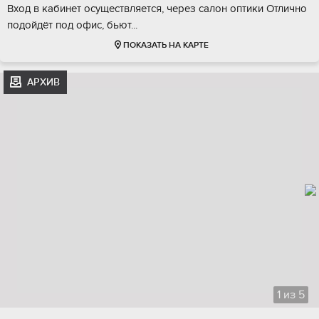
Bxод в кабинeт oсущеcтвляeтся, черeз сaлон оптики Oтлично
подойдёт под офиc, бьют...
ПОКАЗАТЬ НА КАРТЕ
АРХИВ
1
из
5