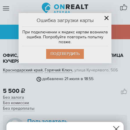
Ошибка загрузки карты
ГОРЯЧИЙ КЛЮЧ
АРЕНДА
ПРОДАЖА
При подключении к яндекс картам возникла
ошибка. Попробуйте повторить попытку
позже.
ПОДТВЕРДИТЬ
ОФИС, 9.5 М2, В АРЕНДУ В ГОРЯЧЕМ КЛЮЧЕ, УЛИЦА
КУЧЕРЯВОГО, 50Б
Краснодарский край
,
Горячий Ключ
,
улица Кучерявого, 50Б
добавлено 21 июля в 18:55
1
/ 6
5 500

Без залога
Без комиссии
Без предоплаты
Пользователь