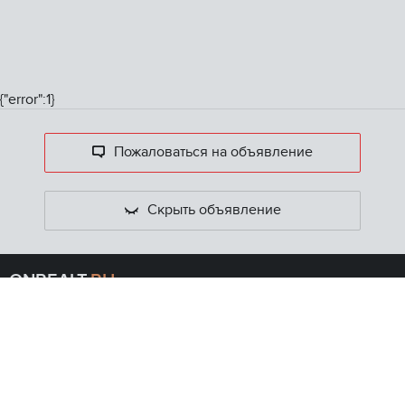
{"error":1}
Пожаловаться на объявление
Скрыть объявление
ONREALT.
RU
Главная
Ипотечный калькулятор