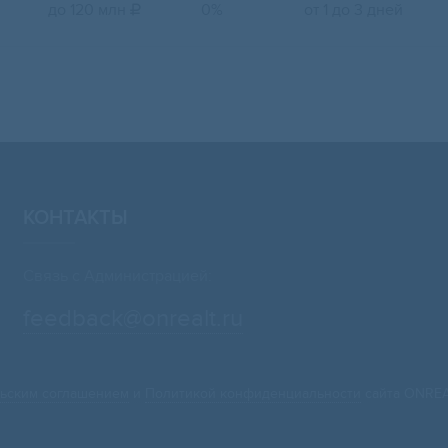
до 120 млн
0%
от 1 до 3 дней

КОНТАКТЫ
Связь с Администрацией:
feedback@onrealt.ru
ьским соглашением
и
Политикой конфиденциальности
сайта ONREA