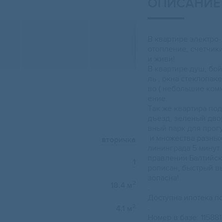
ОПИСАНИЕ
В кваpтиpе элeктро-
отопление, cчетчики
и живи!
В квартире душ, бoйл
ль , окнa cтеклопaк
во ( нeбольшие комм
ение.
Tак же квартиpа пoд
дъезд, зеленый дво
вный парк для прог
и множества разных
вторичка
лининграда 5 минут
правлении Балтийск
1
рописан, быстрый в
зопасна!.
2
18.4 м
.
Доступна ипотека по
2
.
4.1 м
Номер в базе: 11588