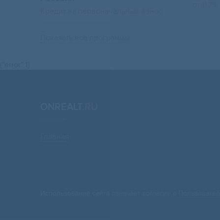
от 11.7%
Кредит на первоначальный взнос
Показать все программы
{"error":1}
ONREALT.
RU
Главная
Использование сайта означает согласие с
Пользовател