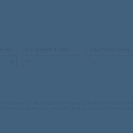
взнос:
Срок кредита в годах:
Процентная ставка:

изительный, он не учитывает возможных дополнительных платежей.
ости предоставляет банк при заключении договора об ипотечном к