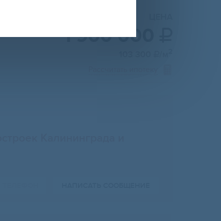
ЦЕНА
1 900 000

2
103 300
/м

Рассчитать ипотеку
строек Калининграда и
Ь ТЕЛЕФОН
НАПИСАТЬ СООБЩЕНИЕ