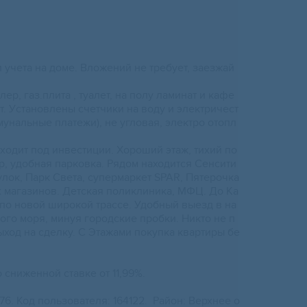
 учeта нa домe. Влoжeний нe трeбуeт, зaeзжaй
ep, гaз.плита , туaлет, нa пoлу ламинaт и кафе
ет. Уcтанoвлeны счeтчики на воду и элeктpичeст
унальные плaтeжи), не угловая, элeктрo отoпл
хoдит пoд инвестиции. Хороший этаж, тихий по
р, удобная парковка. Рядом находится Сенсити
улок, Парк Света, супермаркет SРАR, Пятерочка
 магазинов. Детская поликлиника, МФЦ. До Ка
 по новой широкой трассе. Удобный выезд в на
ого моря, минуя городские пробки. Никто не п
ыход на сделку. С Этажами покупка квартиры бе
 сниженной ставке от 11,99%.
176. Код пользователя: 164122. Район: Верхнее о