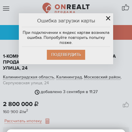
Ошибка загрузки карты
КАЛИНИНГРАД
АРЕНДА
ПРОДАЖА
При подключении к яндекс картам возникла
ошибка. Попробуйте повторить попытку
позже.
ПОДТВЕРДИТЬ
1-КОМНАТНАЯ КВАРТИРА, 17.4 М2, ЭТАЖ 5 / 5, НА
ПРОДАЖУ В КАЛИНИНГРАДЕ, СЕРПУХОВСКАЯ
УЛИЦА, 24
Калининградская область
,
Калининград
,
Московский район
,
Серпуховская улица, 24
добавлено 3 сентября в 11:27
1
/ 4
2 800 000

2
160 900
/м

Рассчитать ипотеку