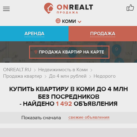
КОМИ
АРЕНДА
ПРОДАЖА
ПРОДАЖА КВАРТИР НА КАРТЕ
ONREALT.RU
Недвижимость в Коми
Продажа квартир
До 4 млн рублей
Недорого
КУПИТЬ КВАРТИРУ В КОМИ ДО 4 МЛН
БЕЗ ПОСРЕДНИКОВ
- НАЙДЕНО
1 492
ОБЪЯВЛЕНИЯ
Показать сначала
свежие объявления