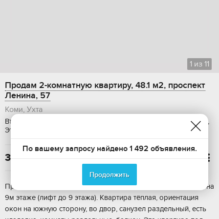
1
из
11
Продам 2-комнатную квартиру, 48.1 м2, проспект
Ленина, 57
Коми, Ухта
Вторичка, Общая площадь: 48.1 м2, Жилая площадь: 27.5 м2,
Этаж: 9 / 9, Требуется ремонт, Дом: кирпичный, Ипотека
По вашему запросу найдено 1 492 объявления.
3 400 000

Продолжить
Продается 2к квартира в центре г.Ухты, по пр.Ленина, д.57, на
9м этаже (лифт до 9 этажа). Квартира тёплая, ориентация
окон на южную сторону, во двор, санузел раздельный, есть