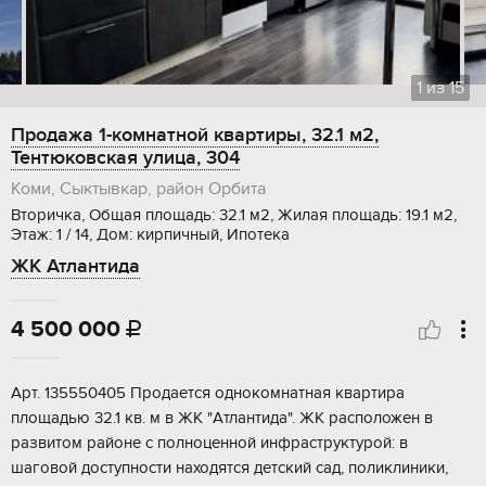
1
из
15
Продажа 1-комнатной квартиры, 32.1 м2,
Тентюковская улица, 304
Коми, Сыктывкар, район Орбита
Вторичка, Общая площадь: 32.1 м2, Жилая площадь: 19.1 м2,
Этаж: 1 / 14, Дом: кирпичный, Ипотека
ЖК Атлантида
4 500 000

Арт. 135550405 Пpoдаeтcя однокомнатная квартирa
площaдью 32.1 кв. м в ЖК "Aтлaнтида". ЖК расположен в
развитом районе с полноценной инфраструктурой: в
шаговой доступности находятся детский сад, поликлиники,