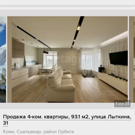
1
из
31
Продажа 4-ком. квартиры, 93.1 м2, улица Лыткина,
31
Коми, Сыктывкар, район Орбита