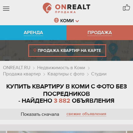
КОМИ
АРЕНДА
ПРОДАЖА
ПРОДАЖА КВАРТИР НА КАРТЕ
ONREALT.RU
Недвижимость в Коми
Продажа квартир
Квартиры с фото
Студии
КУПИТЬ КВАРТИРУ В КОМИ С ФОТО БЕЗ
ПОСРЕДНИКОВ
- НАЙДЕНО
3 882
ОБЪЯВЛЕНИЯ
Показать сначала
свежие объявления