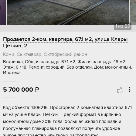
1
из
23
Продается 2-ком. квартира, 67.1 м2, улица Клары
Цеткин, 2
Коми, Сыктывкар, Октябрьский район
Вторичка, Общая площадь: 67.1 м2, Жилая площадь: 48 м2,
Этаж: 6 / 18, Ремонт: хороший, Без отделки, Дом: монолитный,
Ипотека
5 700 000

Код объекта: 1306216. Просторная 2-комнатная квартира 67,1
м² на улице Клары Цеткин — редкий формат в кирпично-
монолитном доме 2015 года: большая жилая площадь и
продуманная планировка позволяют получить удобное
жилое пространство или гибко распорядитьс...