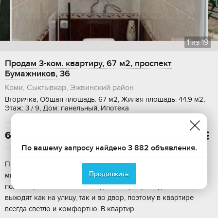
1
из
19
Продам 3-ком. квартиру, 67 м2, проспект
Бумажников, 36
Коми, Сыктывкар, Эжвинский район
Вторичка, Общая площадь: 67 м2, Жилая площадь: 44.9 м2,
Этаж: 3 / 9, Дом: панельный, Ипотека
6 500 000

По вашему запросу найдено 3 882 объявления.
Продается уютная 3-комнатная квартира в самом центре 3а
Продолжить
мкрн Эжвы на проспекте Бумажников, 36. Квартира с
полным ремонтом от полов до электропроводки. Окна
выходят как на улицу, так и во двор, поэтому в квартире
всегда светло и комфортно. В квартир...