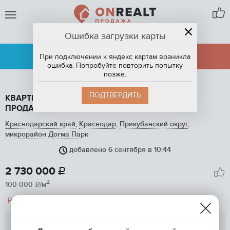
Ошибка загрузки карты
КРАСНОДАР
АРЕНДА
ПРОДАЖА
При подключении к яндекс картам возникла
ошибка. Попробуйте повторить попытку
позже.
ПОДТВЕРДИТЬ
КВАРТИРА СТУДИЯ, 27.3 М2, ЭТАЖ 13 / 16, НА
ПРОДАЖУ В КРАСНОДАРЕ
Краснодарский край
,
Краснодар
,
Прикубанский округ
,
микрорайон Догма Парк
добавлено 6 сентября в 10:44
1
/ 2
2 730 000

2
100 000
/м

Рассчитать ипотеку
Сотни метров