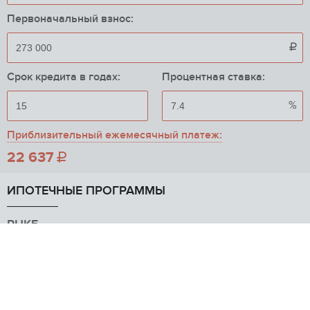
Первоначальный взнос:

Срок кредита в годах:
Процентная ставка:
%
Приблизительный ежемесячный платеж:
22 637

ИПОТЕЧНЫЕ ПРОГРАММЫ
РНКБ
от 7.9%
Вторичное жилье
РНКБ Банк (ПАО)
Альфа-Банк
Макс. сумма
от 8.9%
до 100 млн
