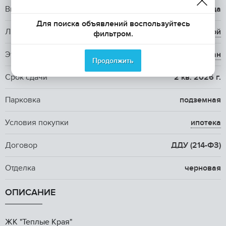
Вид из окна
двор, улица
Для поиска объявлений воспользуйтесь
Лифт
2 пассажирский и 1
грузовой
фильтром.
Этап строительства
сдан
Продолжить
Срок сдачи
2 кв. 2026 г.
Парковка
подземная
Условия покупки
ипотека
Договор
ДДУ (214-ФЗ)
Отделка
черновая
ОПИСАНИЕ
ЖК "Teплыe Кpая"