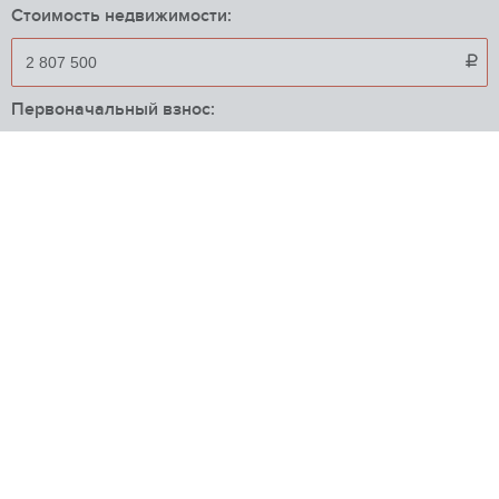
Стоимость недвижимости:

Первоначальный взнос:

Срок кредита в годах:
Процентная ставка:
%
Приблизительный ежемесячный платеж:
23 280

ИПОТЕЧНЫЕ ПРОГРАММЫ
РНКБ
от 7.9%
Вторичное жилье