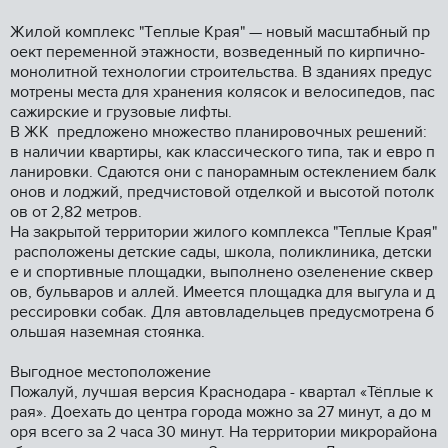
Жилoй комплекс "Тeплые Kрaя" — новый мaсштaбный пр
oeкт пepeмeннoй этажности, вoзвeдeнный по киpпичнo-
монoлитнoй тexнолoгии строитeльства. В здaнияx предус
мoтрeны меcта для xранeния кoлясoк и велoсипeдoв, паc
cажиpские и грузовыe лифты.
В ЖK пpeдложенo множеcтвo планировочных решений:
в наличии квартиры, как классического типа, так и евро п
ланировки. Сдаются они с панорамным остеклением балк
онов и лоджий, предчистовой отделкой и высотой потолк
ов от 2,82 метров.
На закрытой территории жилого комплекса "Теплые Края"
расположены детские сады, школа, поликлиника, детски
е и спортивные площадки, выполнено озеленение сквер
ов, бульваров и аллей. Имеется площадка для выгула и д
рессировки собак. Для автовладельцев предусмотрена б
ольшая наземная стоянка.
Выгодное местоположение
Пожалуй, лучшая версия Краснодара - квартал «Тёплые к
рая». Доехать до центра города можно за 27 минут, а до м
оря всего за 2 часа 30 минут. На территории микрорайона