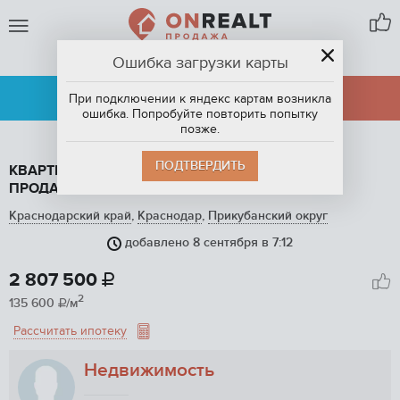
Ошибка загрузки карты
КРАСНОДАР
АРЕНДА
ПРОДАЖА
При подключении к яндекс картам возникла
ошибка. Попробуйте повторить попытку
позже.
ПОДТВЕРДИТЬ
КВАРТИРА СТУДИЯ, 20.7 М2, ЭТАЖ 11 / 18, НА
ПРОДАЖУ В КРАСНОДАРЕ
Краснодарский край
,
Краснодар
,
Прикубанский округ
добавлено 8 сентября в 7:12
1
/ 13
2 807 500

2
135 600
/м

Рассчитать ипотеку
Недвижимость