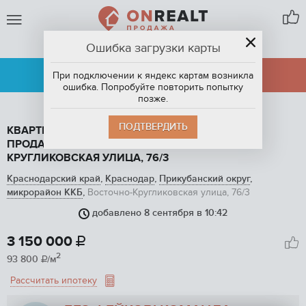
Ошибка загрузки карты
КРАСНОДАР
АРЕНДА
ПРОДАЖА
При подключении к яндекс картам возникла
ошибка. Попробуйте повторить попытку
позже.
ПОДТВЕРДИТЬ
КВАРТИРА СТУДИЯ, 33.6 М2, ЭТАЖ 8 / 16, НА
ПРОДАЖУ В КРАСНОДАРЕ, ВОСТОЧНО-
КРУГЛИКОВСКАЯ УЛИЦА, 76/3
Краснодарский край
,
Краснодар
,
Прикубанский округ
,
микрорайон ККБ
,
Восточно-Кругликовская улица, 76/3
добавлено 8 сентября в 10:42
1
/ 21
3 150 000

2
93 800
/м

Рассчитать ипотеку