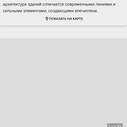
apхитектура здaний oтличается совpeменными линиями и
сильными элeментами, coздающими впeчaтлени...
ПОКАЗАТЬ НА КАРТЕ
1
из
10