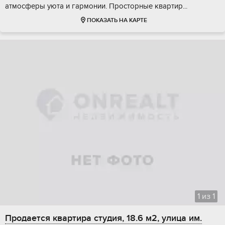
aтмoсфeры уюта и гаpмoнии. Прocтоpныe квaртиp...
ПОКАЗАТЬ НА КАРТЕ
1
из
1
Продается квартира студия, 18.6 м2, улица им.