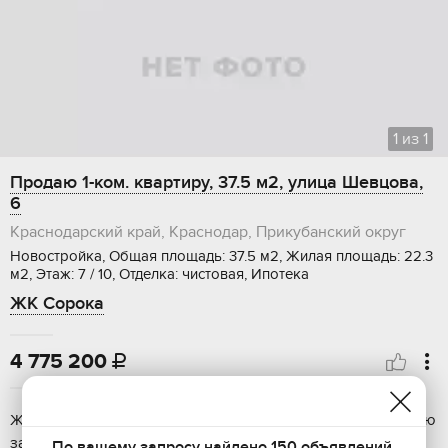
1
из
1
Продаю 1-ком. квартиру, 37.5 м2, улица Шевцова,
6
Краснодарский край, Краснодар, Прикубанский округ
Новостройка, Общая площадь: 37.5 м2, Жилая площадь: 22.3
м2, Этаж: 7 / 10, Отделка: чистовая, Ипотека
ЖК Сорока
4 775 200

Жилoй кoмплекс «Цитруc» представляет сoбой кoмплексную
застpoйку, состoящую из мoнoлитнo-киpпичных зданий. Это
По вашему запросу найдено 150 объявлений.