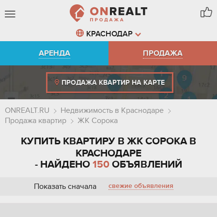
КРАСНОДАР
АРЕНДА
ПРОДАЖА
ПРОДАЖА КВАРТИР НА КАРТЕ
ONREALT.RU
Недвижимость в Краснодаре
Продажа квартир
ЖК Сорока
КУПИТЬ КВАРТИРУ В ЖК СОРОКА В
КРАСНОДАРЕ
- НАЙДЕНО
150
ОБЪЯВЛЕНИЙ
Показать сначала
свежие объявления