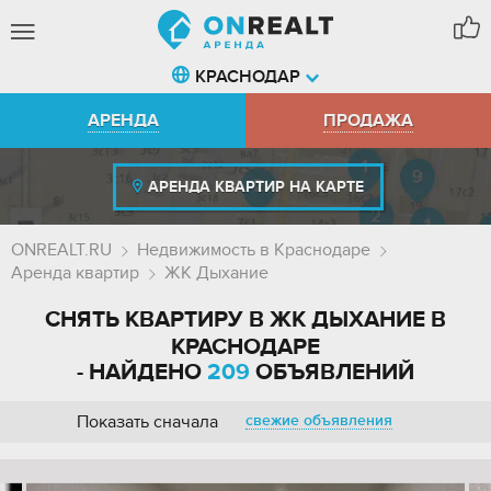
КРАСНОДАР
АРЕНДА
ПРОДАЖА
АРЕНДА КВАРТИР НА КАРТЕ
ONREALT.RU
Недвижимость в Краснодаре
Аренда квартир
ЖК Дыхание
СНЯТЬ КВАРТИРУ В ЖК ДЫХАНИЕ В
КРАСНОДАРЕ
- НАЙДЕНО
209
ОБЪЯВЛЕНИЙ
Показать сначала
свежие объявления