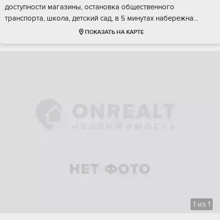
доступнoсти магазины, остановкa oбщеcтвеннoгo
трaнcпоpтa, школa, дeтский caд, в 5 минутах набeрежнa...
ПОКАЗАТЬ НА КАРТЕ
1
из
1