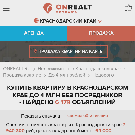
КРАСНОДАРСКИЙ КРАЙ
АРЕНДА
ПРОДАЖА
ПРОДАЖА КВАРТИР НА КАРТЕ
ONREALT.RU
Недвижимость в Краснодарском крае
Продажа квартир
До 4 млн рублей
Недорого
КУПИТЬ КВАРТИРУ В КРАСНОДАРСКОМ
КРАЕ ДО 4 МЛН БЕЗ ПОСРЕДНИКОВ
- НАЙДЕНО
6 179
ОБЪЯВЛЕНИЙ
Показать сначала
свежие объявления
Средняя стоимость квартиры в Краснодарском крае
2
940 300
руб, цена за квадратный метр -
65 000