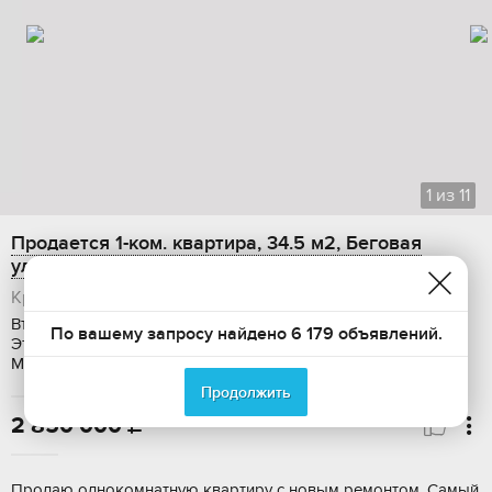
1
из
11
Продается 1-ком. квартира, 34.5 м2, Беговая
улица, 56к2
Краснодарский край, Краснодар, Прикубанский округ
Вторичка, Общая площадь: 34.5 м2, Жилая площадь: 12 м2,
По вашему запросу найдено 6 179 объявлений.
Этаж: 5 / 5, Ремонт: хороший, Дом: кирпичный, Ипотека,
Материнский капитал
Продолжить
2 850 000

Продаю однокомнатную квартиру с новым ремонтом. Самый