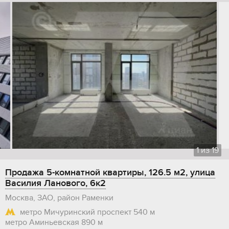
1
из
19
Продажа 5-комнатной квартиры, 126.5 м2, улица
Василия Ланового, 6к2
Москва, ЗАО, район Раменки
метро Мичуринский проспект
540 м
метро Аминьевская
890 м