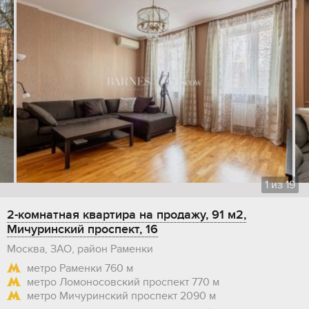
1
из
19
2-комнатная квартира на продажу, 91 м2,
Мичуринский проспект, 16
Москва, ЗАО, район Раменки
метро Раменки
760 м
метро Ломоносовский проспект
770 м
метро Мичуринский проспект
2090 м