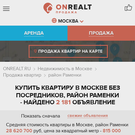
МОСКВА
АРЕНДА
ПРОДАЖА
ПРОДАЖА КВАРТИР НА КАРТЕ
ONREALT.RU
Недвижимость в Москве
Продажа квартир
район Раменки
КУПИТЬ КВАРТИРУ В МОСКВЕ БЕЗ
ПОСРЕДНИКОВ, РАЙОН РАМЕНКИ
- НАЙДЕНО
2 181
ОБЪЯВЛЕНИЕ
Показать сначала
свежие объявления
Средняя стоимость квартиры в Москве, район Раменки
28 620 700
руб, цена за квадратный метр -
815 000