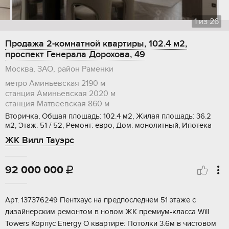
1
из
26
Продажа 2-комнатной квартиры, 102.4 м2,
проспект Генерала Дорохова, 49
Москва, ЗАО, район Раменки
метро Аминьевская
2190 м
станция Аминьевская
2020 м
станция Матвеевская
860 м
Вторичка, Общая площадь: 102.4 м2, Жилая площадь: 36.2
м2, Этаж: 51 / 52, Ремонт: евро, Дом: монолитный, Ипотека
ЖК Вилл Тауэрс
92 000 000

Арт. 137376249 Пентхаус на предпоследнем 51 этаже с
дизайнерским ремонтом в новом ЖК премиум-класса Will
Towers Корпус Energy О квартире: Потолки 3.6м в чистовом