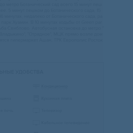
до метро Ботанический сад всего 15 минут пеш
ее. 5 минут пешком до Ботанического сада, 15
16 минутах, недалеко от Ботанического сада, ра
парк Хуамин. В 10 минутах ходьбы от Grееn раr
ьба Свиблово. Автобусная остановка до метро "
"Владыкино", "Отрадное", МЦК прямо возле дом
дятся гипермаркет Ашан, ТРК Европолис Росток
ЬНЫЕ УДОБСТВА
Кондиционер
ашина
Кухонная плита
я печь
Телевизор
Кабельное телевидение