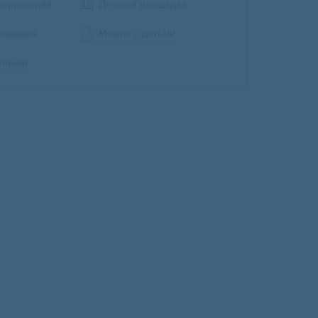
территория
Детская площадка
лощадка
Можно с детьми
тными