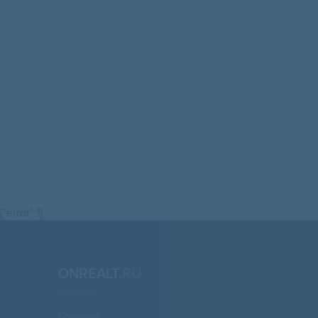
{"error":1}
ONREALT.
RU
Главная