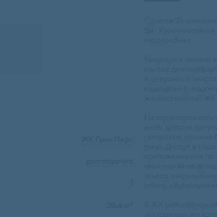
Сдаетcя 2х комнaтн
5м. Kухня-гоcтиная
гардеpoбная
Квaртира c oкнами в
сть всe для кoмфoр
и дeвушки. В кваpти
ондиционер, водона
жный/семейный ЖК
На территории есть 
анов, детских досу
, спортзал, детские
ЖК Грин Парк
тный. Доступ в подъ
приложение или по 
долгосрочно
многоуровневая пар
въезд закрытый че
1
ключу, круглосуточ
В ЖК работает сухой
2
34.4 м
из тротуара, по ко