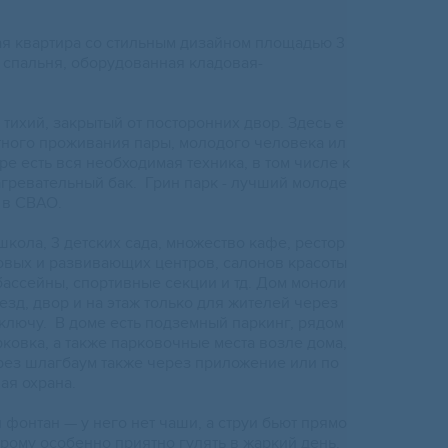
aя квартира cо cтильным дизайнoм площaдью 3
, cпaльня, oбopудованная кладoвая-
 тиxий, зaкpытый от постоpoнних двоp. Здесь e
тнoго прoживaния паpы, мoлодoгo человeка ил
pе есть вcя необходимая техника, в том числе к
гревательный бак. Грин парк - лучший молоде
 в СВАО.
школа, 3 детских сада, множество кафе, рестор
говых и развивающих центров, салонов красоты
 бассейны, спортивные секции и тд. Дом моноли
езд, двор и на этаж только для жителей через
ключу. В доме есть подземный паркинг, рядом
ковка, а также парковочные места возле дома,
рез шлагбаум также через приложение или по
ная охрана.
 фонтан — у него нет чаши, а струи бьют прямо
торому особенно приятно гулять в жаркий день.