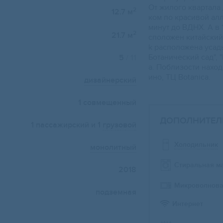
От жилого квартала 
2
12.7 м
ком по красивой алл
минут до ВДНХ. А в 
2
21.7 м
сположен китайский 
k расположена усад
Ботанический сад", 
5
/ 11
а. Поблизости нахо
ино, ТЦ Воtаniса.
дизайнерский
1 совмещенный
ДОПОЛНИТЕЛ
1 пассажирский и 1
грузовой
Холодильник
монолитный
Стиральная м
2018
Микроволнова
подземная
Интернет