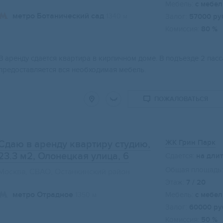
Мебель:
с мебе
метро Ботанический сад
1340 м
Залог:
57000 ру
Комиссия:
80 %
Свернуть карту
В аренду сдается квартира в кирпичном доме. В подъезде 2 пас
предоставляется вся необходимая мебель.
ПОЖАЛОВАТЬСЯ
ЖК Грин Парк
Сдаю в аренду квартиру студию,
23.3 м2
, Олонецкая улица, 6
Сдается:
на дли
Общая площадь:
Москва, СВАО, Останкинский район
Этаж:
7 / 20
метро Отрадное
Мебель:
с мебе
1350 м
Залог:
60000 ру
Комиссия:
50 %