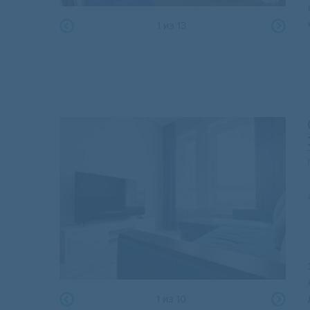
1
из
13
1
из
10