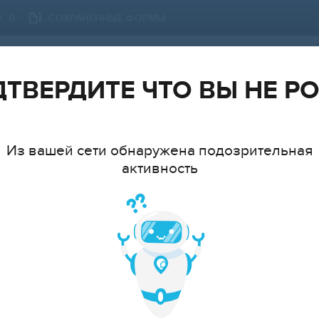
СОХРАНЕННЫЕ ФОРМЫ
0
МОСКВА
СМЕНИТЬ ГОРОД
ТВЕРДИТЕ ЧТО ВЫ НЕ Р
Из вашей сети обнаружена подозрительная
активность
ТИП
АТ
cтудия
1
2
3
4
5
6+
ЦЕ
Показать 150 объявлений
Показать на карте