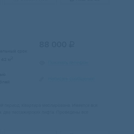
88 000

тельный срок
2
42 м
Показать телефон
лью
Написать сообщение
блей
ный период. Квартира меблирована. Имеется вся
а, два пассажирских лифта. Проведены все