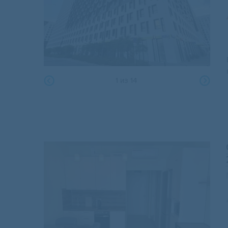
1
из
14