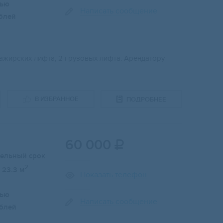
лью
Написать сообщение
блей
сажирских лифта, 2 грузовых лифта. Арендатору
В ИЗБРАННОЕ
ПОДРОБНЕЕ
60 000

тельный срок
2
23.3 м
Показать телефон
лью
Написать сообщение
блей