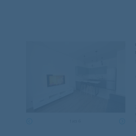
1
из
6