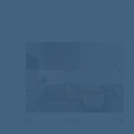
1
из
23