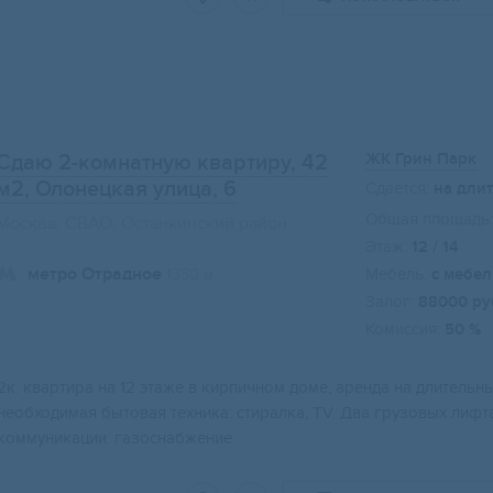
ЖК Грин Парк
Сдаю 2-комнатную квартиру, 42
м2
, Олонецкая улица, 6
Сдается:
на дли
Общая площадь:
Москва, СВАО, Останкинский район
Этаж:
12 / 14
метро Отрадное
Мебель:
с мебе
1350 м
Залог:
88000 ру
Комиссия:
50 %
2к. квартира на 12 этаже в кирпичном доме, аренда на длитель
необходимая бытовая техника: стиралка, TV. Два грузовых лифт
коммуникации: газоснабжение.