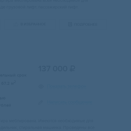
вартира меблирована всей необходимой для
де грузовой лифт, пассажирский лифт.
В ИЗБРАННОЕ
ПОДРОБНЕЕ
137 000

тельный срок
2
67.2 м
Показать телефон
лью
Написать сообщение
ублей
артира меблирована. Имеются необходимые для
одильник, стиральная машинка. Проведены все