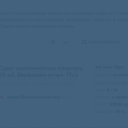
К долгосрочной аренде предлагается квартира студия на 7 эта
необходимые бытовые приборы: холодильник, стиралка. В подъез
Предоставляем необходимую мебель.
ПОЖАЛОВАТЬСЯ
ЖК Грин Парк
Сдаю трехкомнатную квартиру,
65 м2
, Берёзовая аллея, 17к2
Сдается:
на дли
Общая площадь:
Москва, СВАО, Останкинский район
Этаж:
6 / 18
метро Ботанический сад
Мебель:
с мебе
1170 м
Залог:
135000 р
Комиссия:
45 %