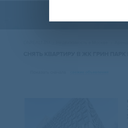
ONREALT.RU
Недвижимость в Москве
Аренд
СНЯТЬ КВАРТИРУ В ЖК ГРИН ПАРК
Показать сначала
свежие объявления