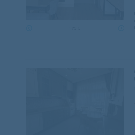
1
из
6