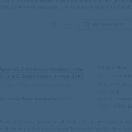
Сдается 3-комнатная квартира в монолитно-кирпичном доме. К
комфортной жизни мебелью. Есть кабельный интернет. В подъез
ПОЖАЛОВАТЬСЯ
ЖК Грин Парк
Аренда 2-комнатной квартиры,
67.2 м2
, Берёзовая аллея, 17к1
Сдается:
на дли
Общая площадь:
Москва, СВАО, Останкинский район
Этаж:
5 / 9
метро Ботанический сад
Мебель:
с мебе
1420 м
Залог:
137000 р
В аренду 2к. квартира на долгий срок, собственник в доме. Кв
жизни электроприборы: посудомойка, телевизор, СВЧ-печь, хол