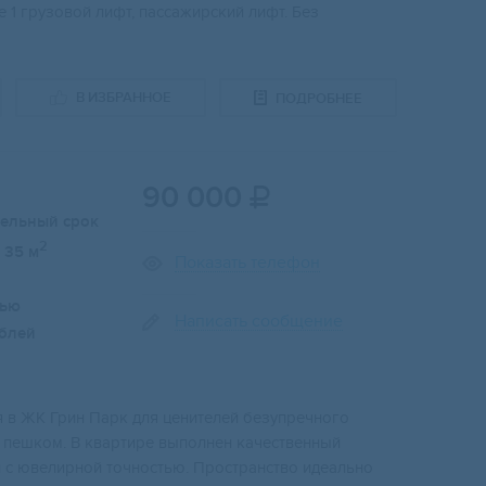
 1 грузовой лифт, пассажирский лифт. Без
В ИЗБРАННОЕ
ПОДРОБНЕЕ
90 000

тельный срок
2
35 м
Показать телефон
лью
Написать сообщение
блей
я в ЖК Грин Парк для ценителей безупречного
т пешком. В квартире выполнен качественный
н с ювелирной точностью. Пространство идеально