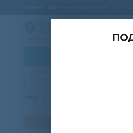
ГЛАВНАЯ
ИПОТЕЧНЫЙ КАЛЬКУЛЯТОР
0
ПОД
Ваш проводник в мире Недвижимости
АРЕНДА
ЖК Грин Парк
СРОК
КОМН
любой
Сохранить форму