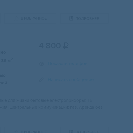
В ИЗБРАННОЕ
ПОДРОБНЕЕ
4 800

чно
2
36 м
Показать телефон
лью
Написать сообщение
лей
мые для жизни бытовые электроприборы: ТВ,
джия. Центральные коммуникации: газ. Аренда без
В ИЗБРАННОЕ
ПОДРОБНЕЕ