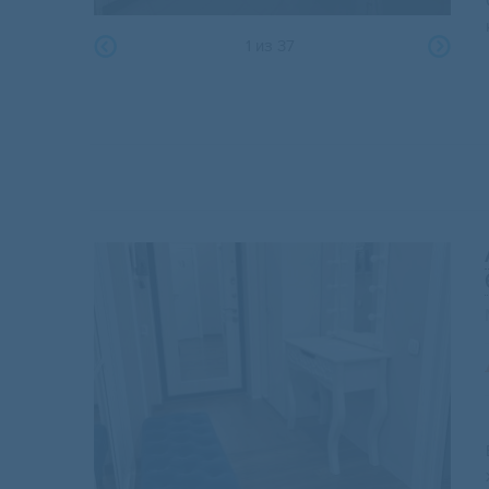
1
из
37