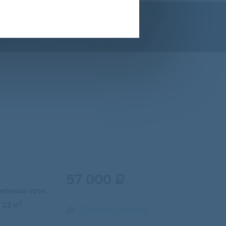
57 000

тельный срок
2
22 м
Показать телефон