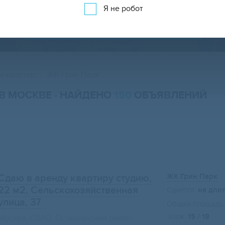
Я не робот
АРЕНДА КВАРТИР НА КАРТЕ
а квартир
ЖК Грин Парк
 В МОСКВЕ
- НАЙДЕНО
150
ОБЪЯВЛЕНИЙ
ЖК Грин Парк
Сдаю в аренду квартиру студию,
22 м2
, Сельскохозяйственная
Сдается:
на дли
улица, 37
Общая площадь:
Этаж:
15 / 18
Москва, СВАО, Останкинский район