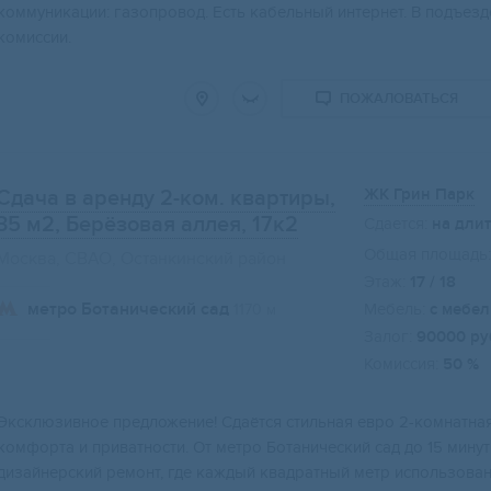
коммуникации: газопровод. Есть кабельный интернет. В подъезде
комиссии.
ПОЖАЛОВАТЬСЯ
ЖК Грин Парк
Сдача в аренду 2-ком. квартиры,
35 м2
, Берёзовая аллея, 17к2
Сдается:
на дли
Общая площадь:
Москва, СВАО, Останкинский район
Этаж:
17 / 18
метро Ботанический сад
Мебель:
с мебе
1170 м
Залог:
90000 ру
Комиссия:
50 %
Эксклюзивное предложение! Сдаётся стильная евро 2-комнатна
комфорта и приватности. От метро Ботанический сад до 15 мину
дизайнерский ремонт, где каждый квадратный метр использова