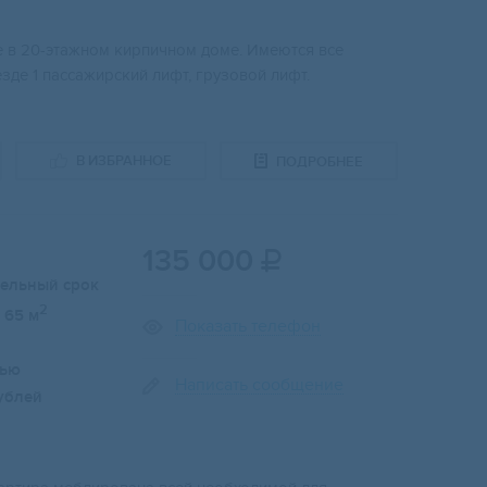
же в 20-этажном кирпичном доме. Имеются все
де 1 пассажирский лифт, грузовой лифт.
В ИЗБРАННОЕ
ПОДРОБНЕЕ
135 000

тельный срок
2
65 м
Показать телефон
лью
Написать сообщение
ублей