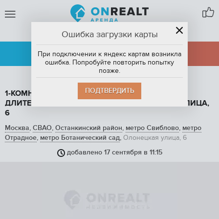
Ошибка загрузки карты
МОСКВА
АРЕНДА
ПРОДАЖА
При подключении к яндекс картам возникла
ошибка. Попробуйте повторить попытку
позже.
ПОДТВЕРДИТЬ
1-КОМНАТНАЯ КВАРТИРА, 38 М2, В АРЕНДУ НА
ДЛИТЕЛЬНЫЙ СРОК В МОСКВЕ, ОЛОНЕЦКАЯ УЛИЦА,
6
Москва
,
СВАО
,
Останкинский район
,
метро Свиблово
,
метро
Отрадное
,
метро Ботанический сад
,
Олонецкая улица, 6
добавлено 17 сентября в 11:15