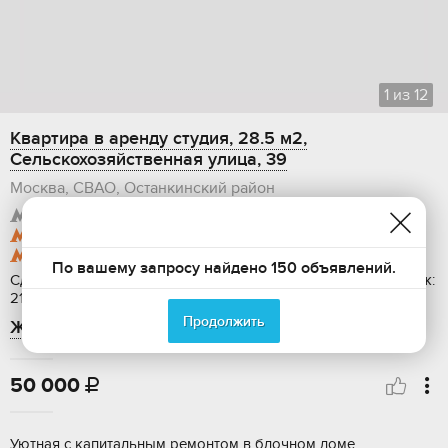
1
из
12
Квартира в аренду студия, 28.5 м2,
Сельскохозяйственная улица, 39
Москва, СВАО, Останкинский район
метро Отрадное
1460 м
метро Ботанический сад
1440 м
метро Свиблово
1790 м
По вашему запросу найдено 150 объявлений.
Сдается: на длительный срок, Общая площадь: 28.5 м2, Этаж:
21 / 23, Ремонт: евро
Продолжить
ЖК Грин Парк
50 000

Уютная с капитальным ремонтом в блочном доме