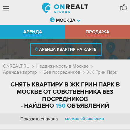
МОСКВА
АРЕНДА
ПРОДАЖА
АРЕНДА КВАРТИР НА КАРТЕ
ONREALT.RU
Недвижимость в Москве
Аренда квартир
Без посредников
ЖК Грин Парк
СНЯТЬ КВАРТИРУ В ЖК ГРИН ПАРК В
МОСКВЕ ОТ СОБСТВЕННИКА БЕЗ
ПОСРЕДНИКОВ
- НАЙДЕНО
150
ОБЪЯВЛЕНИЙ
Показать сначала
свежие объявления