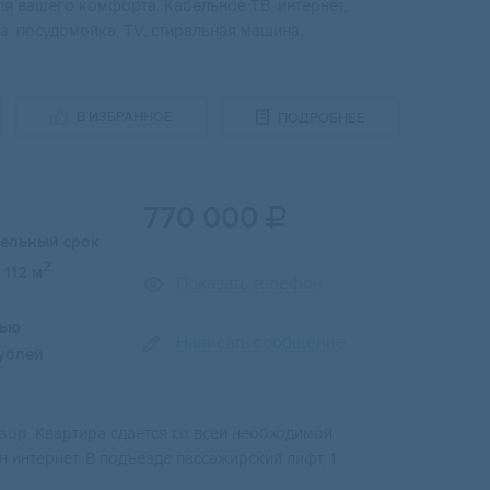
ля вашего комфорта. Кабельное ТВ, интернет,
а: посудомойка, TV, стиральная машина,
В ИЗБРАННОЕ
ПОДРОБНЕЕ
770 000

тельный срок
2
112 м
Показать телефон
лью
Написать сообщение
ублей
зор. Квартира сдается со всей необходимой
 интернет. В подъезде пассажирский лифт, 1