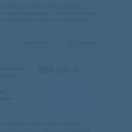
а 15 этаже в кирпичном доме. Проведены
и зеленый внутренний двор. Кабельный интернет.
ы: посудомойка, стиралка. В подъезде один
В ИЗБРАННОЕ
ПОДРОБНЕЕ
650 000
тельный срок

2
160 м
Показать телефон
лью
ублей
Написать сообщение
де пассажирский лифт. Окна: улица, двор.
Скоростной интернет. Квартира меблирована