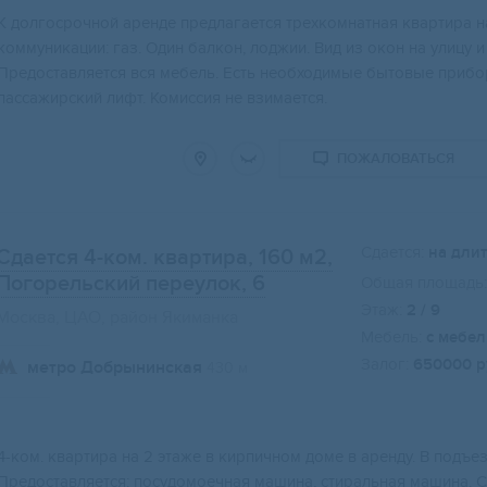
К долгосрочной аренде предлагается трехкомнатная квартира н
коммуникации: газ. Один балкон, лоджии. Вид из окон на улицу 
Предоставляется вся мебель. Есть необходимые бытовые прибор
пассажирский лифт. Комиссия не взимается.
ПОЖАЛОВАТЬСЯ
Сдается:
на дли
Сдается 4-ком. квартира, 160 м2
,
Погорельский переулок, 6
Общая площадь:
Этаж:
2 / 9
Москва, ЦАО, район Якиманка
Мебель:
с мебе
Залог:
650000 р
метро Добрынинская
430 м
4-ком. квартира на 2 этаже в кирпичном доме в аренду. В подъез
Предоставляется: посудомоечная машина, стиральная машина. 