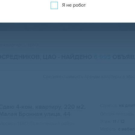
Я не робот
АРЕНДА КВАРТИР НА КАРТЕ
а квартир
ЦАО
ПОСРЕДНИКОВ, ЦАО
- НАЙДЕНО
6 995
ОБЪЯВ
Средняя стоимость аренды квартиры в Мо
Сдается:
на дли
Сдаю 4-ком. квартиру, 220 м2
,
Малая Бронная улица, 44
Общая площадь:
Этаж:
11 / 12
Москва, ЦАО, Пресненский район
Мебель:
с мебе