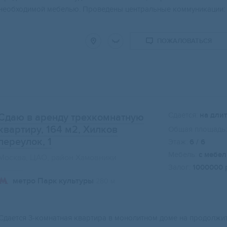
необходимой мебелью. Проведены центральные коммуникации: г
ПОЖАЛОВАТЬСЯ
Сдается:
на дли
Сдаю в аренду трехкомнатную
квартиру, 164 м2
, Хилков
Общая площадь:
переулок, 1
Этаж:
6 / 6
Мебель:
с мебе
Москва, ЦАО, район Хамовники
Залог:
1000000 
метро Парк культуры
280 м
Сдается 3-комнатная квартира в монолитном доме на продолжит