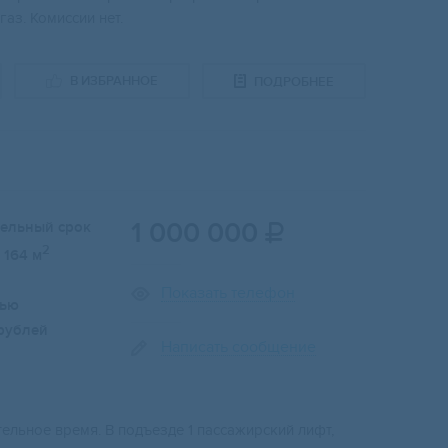
аз. Комиссии нет.
В ИЗБРАННОЕ
ПОДРОБНЕЕ
1 000 000
тельный срок

2
164 м
Показать телефон
лью
рублей
Написать сообщение
ельное время. В подъезде 1 пассажирский лифт,