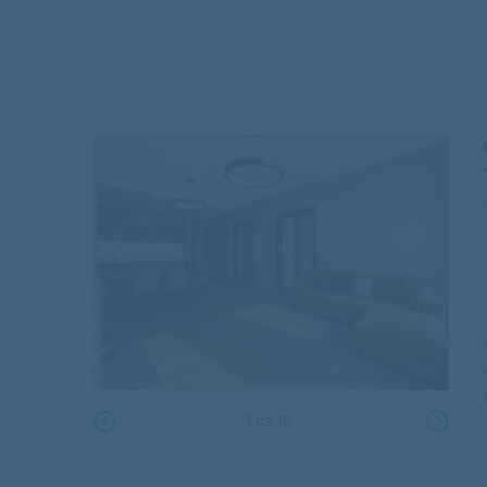
1
из
16