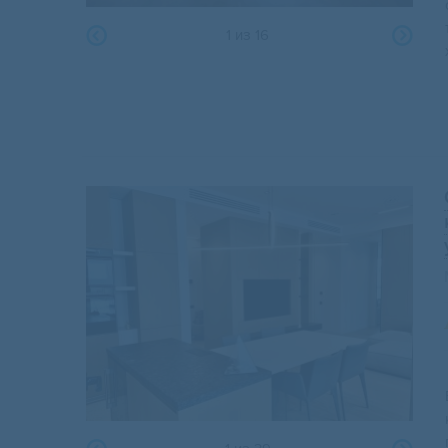
1
из
16