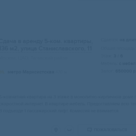
Сдается:
на дли
Сдача в аренду 5-ком. квартиры,
136 м2
, улица Станиславского, 11
Общая площадь:
Этаж:
3 / 6
Москва, ЦАО, Таганский район
Мебель:
с мебе
Залог:
650000 р
метро Марксистская
470 м
5-комнатная квартира на 3 этаже в монолитно-кирпичном доме п
скоростной интернет. В квартире мебель. Предоставляем всю те
В подъезде 1 пассажирский лифт. Комиссия не взимается.
ПОЖАЛОВАТЬСЯ