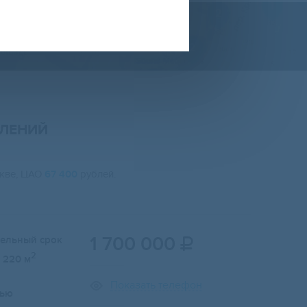
ЛЕНИЙ
скве, ЦАО
67 400
рублей.
1 700 000
тельный срок

2
220 м
Показать телефон
лью