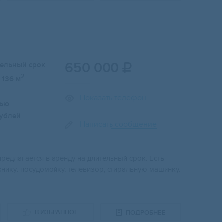
650 000
тельный срок

2
136 м
Показать телефон
лью
ублей
Написать сообщение
редлагается в аренду на длительный срок. Есть
хнику: посудомойку, телевизор, стиральную машинку.
В ИЗБРАННОЕ
ПОДРОБНЕЕ