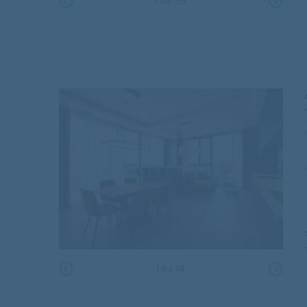
1
из
39
1
из
14