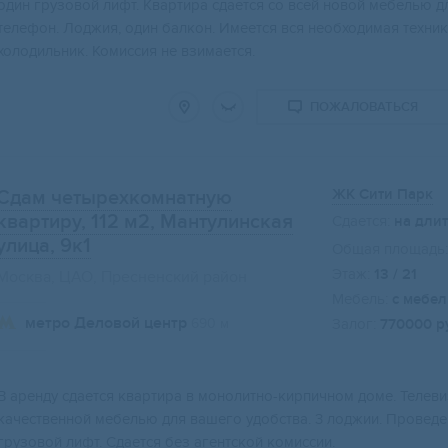
один грузовой лифт. Квартира сдается со всей новой мебелью д
телефон. Лоджия, один балкон. Имеется вся необходимая техник
холодильник. Комиссия не взимается.
ПОЖАЛОВАТЬСЯ
ЖК Сити Парк
Сдам четырехкомнатную
квартиру, 112 м2
, Мантулинская
Сдается:
на дли
улица, 9к1
Общая площадь:
Этаж:
13 / 21
Москва, ЦАО, Пресненский район
Мебель:
с мебе
метро Деловой центр
690 м
Залог:
770000 р
В аренду сдается квартира в монолитно-кирпичном доме. Телеви
качественной мебелью для вашего удобства. 3 лоджии. Проведен
грузовой лифт. Сдается без агентской комиссии.