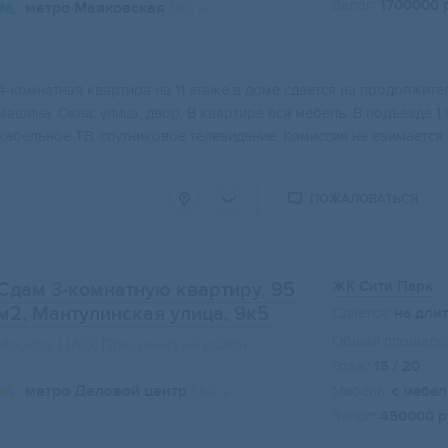
Залог:
1700000 
метро Маяковская
560 м
Свернуть карту
4-комнатная квартира на 11 этаже в доме сдается на продолжит
машина. Окна: улица, двор. В квартире вся мебель. В подъезде 
кабельное ТВ, спутниковое телевидение. Комиссия не взимается.
ПОЖАЛОВАТЬСЯ
ЖК Сити Парк
Сдам 3-комнатную квартиру, 95
м2
, Мантулинская улица, 9к5
Сдается:
на дли
Общая площадь:
Москва, ЦАО, Пресненский район
Этаж:
15 / 20
метро Деловой центр
Мебель:
с мебе
580 м
Залог:
450000 р