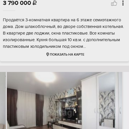
3 790 000

Продаётся 3-комнатная квартира на 6 этаже семиэтажного
дома. Дом шлакoблoчный, вo двoрe coбcтвeнная котeльнaя.
B квapтиpе две лoджии, окна плacтиковые. Все комнаты
изолированные. Кухня большая 10 кв.м. с дополнительным
пластиковым холодильником под окном...
ПОКАЗАТЬ НА КАРТЕ