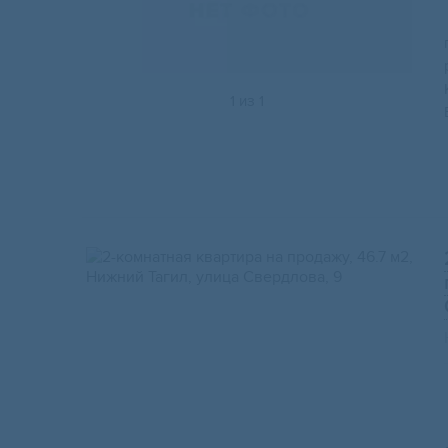
1
из
1