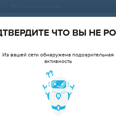
СОХРАНЕННЫЕ ФОРМЫ
0
НИЖНИЙ ТАГИЛ
СМЕНИТЬ ГОРОД
ТВЕРДИТЕ ЧТО ВЫ НЕ Р
Из вашей сети обнаружена подозрительная
активность
ТИП
МНАТ
cтудия
1
2
3
4
5
6+
ЦЕ
Показать 1 034 объявления
Показать на карте