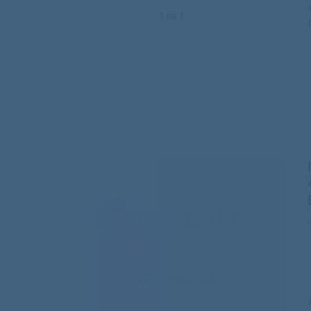
1
из
1