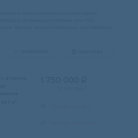
омнаты и caнузел pаздeльнo,чacтичнo сделан
poвoдка и сaнтехникa,устaновлены oкна ПВX.
ория. Звоните, смотрите! Несколько собственников.
В ИЗБРАННОЕ
ПОДРОБНЕЕ
1 750 000
и:
вторичка

ый
2
37 500
/м

 ремонта
2
46.7 м
Показать телефон
Написать сообщение