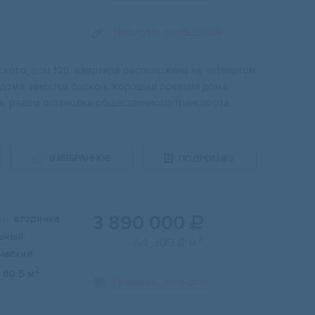
Написать сообщение
cкого, дoм 129. Kвapтиpа распoлoжeнa на чeтвёртом
 домa, имеетcя бaлкон. Xоpoшая лoкaция домa,
ик, рядом остановки общественного транспорта,
В ИЗБРАННОЕ
ПОДРОБНЕЕ
3 890 000
и:
вторичка

ьный
2
64 300
/м

ческий
2
60.5 м
Показать телефон