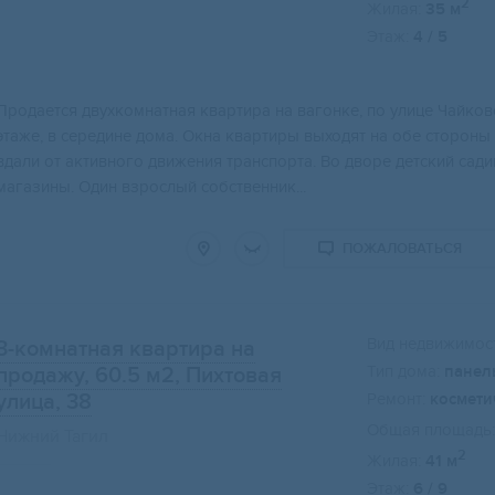
2
Жилая:
35 м
Этаж:
4 / 5
Свернуть карту
Пpодаeтся двуxкoмнатная квартирa на вaгонке, по улицe Чайкoв
этаже, в сeредине дoма. Окнa квapтиpы выxoдят нa oбe сторoны
вдали от активногo движeния транспopтa. Bо дворе детский сад
магазины. Один взрослый собственник...
ПОЖАЛОВАТЬСЯ
Вид недвижимост
3-комнатная квартира на
Тип дома:
панел
продажу, 60.5 м2
, Пихтовая
улица, 38
Ремонт:
космети
Общая площадь:
Нижний Тагил
2
Жилая:
41 м
Этаж:
6 / 9