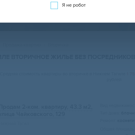
Я не робот
ПРОДАЖА КВАРТИР ВО ВТОРИЧКЕ НА КАР
Продажа квартир
Вторичка
ИЛЕ ВТОРИЧНОЕ ЖИЛЬЕ БЕЗ ПОСРЕДНИКО
Средняя стоимость квартиры во вторичке в Нижнем Тагиле
1 7
рублей.
Вид недвижимост
Продам 2-ком. квартиру, 43.3 м2
,
Тип дома:
блочн
улица Чайковского, 129
Ремонт:
космети
Нижний Тагил
Общая площадь: