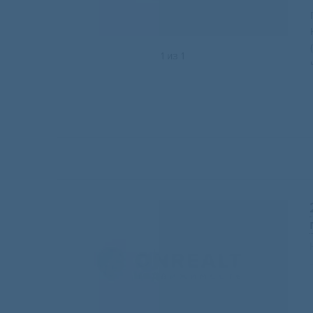
1
из
1