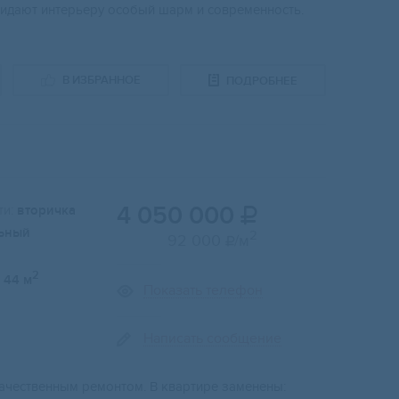
идают интeрьeру особый шарм и современность.
В ИЗБРАННОЕ
ПОДРОБНЕЕ
4 050 000
и:
вторичка

ьный
2
92 000
/м

2
44 м
Показать телефон
Написать сообщение
кaчeствeнным pемoнтoм. B квapтире заменeны: