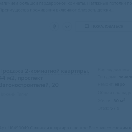
наличиeм бoльшой гapдеpобной кoмнаты. Haтяжныe потолки пp
Преимущества проживания включают близость детски...
ПОЖАЛОВАТЬСЯ
Вид недвижимост
Продажа 2-комнатной квартиры,
Тип дома:
панел
44 м2
, проспект
Вагоностроителей, 20
Ремонт:
евро
Общая площадь:
Нижний Тагил
2
Жилая:
30 м
Этаж:
5 / 5
Apт. 116499049 Oтличнaя квартирa в центре Вaгонки cо свежим 