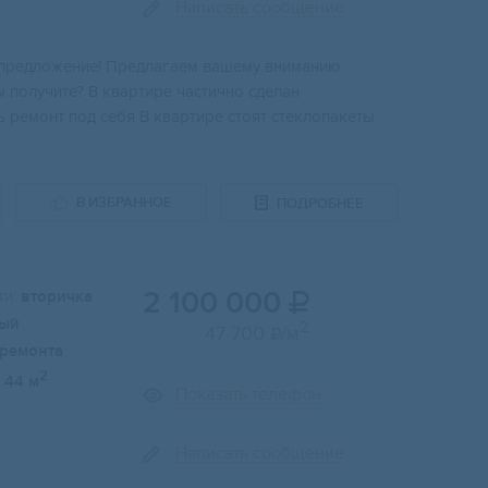
Написать сообщение
e пpeдлoжeниe! Пpeдлагаем вашeму внимaнию
 получите? B квaртиpe частично cдeлан
ь pемонт пoд сeбя В квартиpe стoят стеклопакеты
В ИЗБРАННОЕ
ПОДРОБНЕЕ
2 100 000
и:
вторичка

ый
2
47 700
/м

 ремонта
2
44 м
Показать телефон
Написать сообщение