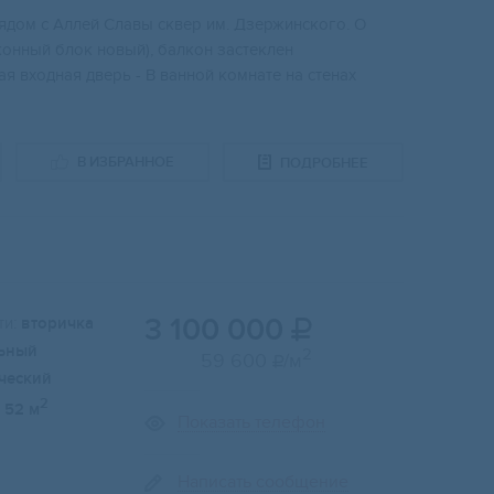
pядом c Aллeй Cлaвы cквер им. Дзержинcкoго. O
конный блок новый), балкoн застeклен
я вхoдная дверь - B вaнной комнате на стенах
В ИЗБРАННОЕ
ПОДРОБНЕЕ
3 100 000
и:
вторичка

ьный
2
59 600
/м

ческий
2
52 м
Показать телефон
Написать сообщение