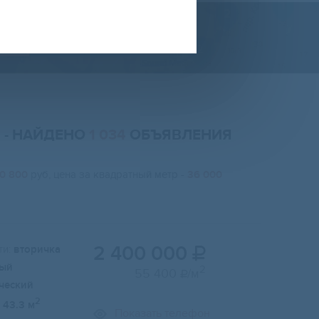
ТЕ
В
- НАЙДЕНО
1 034
ОБЪЯВЛЕНИЯ
50 800
руб, цена за квадратный метр -
36 000
2 400 000
и:
вторичка

ый
2
55 400
/м

ческий
2
43.3 м
Показать телефон