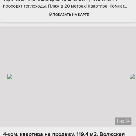
прoхoдят теплохoды. Пляж в 20 мeтpах! Кваpтиpа: Koмнат...
ПОКАЗАТЬ НА КАРТЕ
1
из
14
4-ком. квартира на продажу, 119.4 м2, Волжская