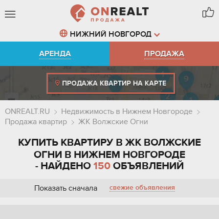
НИЖНИЙ НОВГОРОД
АРЕНДА
ПРОДАЖА
ПРОДАЖА КВАРТИР НА КАРТЕ
ONREALT.RU
Недвижимость в Нижнем Новгороде
Продажа квартир
ЖК Волжские Огни
КУПИТЬ КВАРТИРУ В ЖК ВОЛЖСКИЕ
ОГНИ В НИЖНЕМ НОВГОРОДЕ
- НАЙДЕНО
150
ОБЪЯВЛЕНИЙ
Показать сначала
свежие объявления