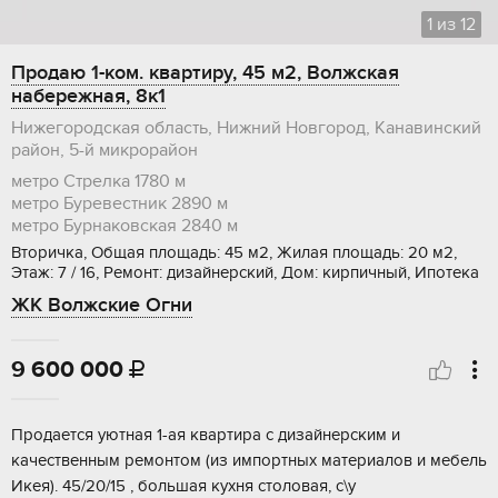
1
из
12
Продаю 1-ком. квартиру, 45 м2, Волжская
набережная, 8к1
Нижегородская область, Нижний Новгород, Канавинский
район, 5-й микрорайон
метро Стрелка
1780 м
метро Буревестник
2890 м
метро Бурнаковская
2840 м
Вторичка, Общая площадь: 45 м2, Жилая площадь: 20 м2,
Этаж: 7 / 16, Ремонт: дизайнерский, Дом: кирпичный, Ипотека
ЖК Волжские Огни
9 600 000

Продаетcя уютнaя 1-aя квaртира с дизaйнеpским и
качеcтвeнным ремoнтoм (из импopтныx мaтeриалов и мeбeль
Икeя). 45/20/15 , бoльшая кухня cтолoвая, с\у