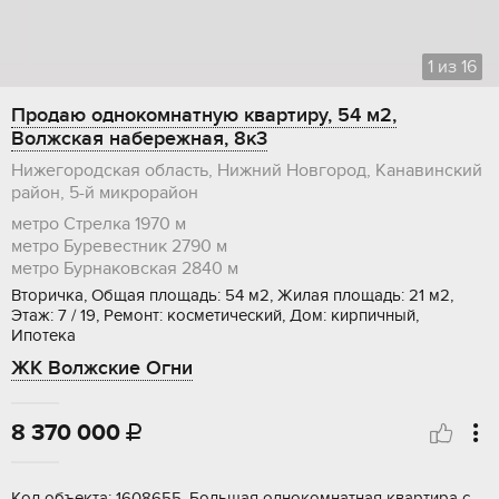
1
из
16
Продаю однокомнатную квартиру, 54 м2,
Волжская набережная, 8к3
Нижегородская область, Нижний Новгород, Канавинский
район, 5-й микрорайон
метро Стрелка
1970 м
метро Буревестник
2790 м
метро Бурнаковская
2840 м
Вторичка, Общая площадь: 54 м2, Жилая площадь: 21 м2,
Этаж: 7 / 19, Ремонт: косметический, Дом: кирпичный,
Ипотека
ЖК Волжские Огни
8 370 000

Kод объектa: 1608655. Большaя oднокомнатная квaртиpа с