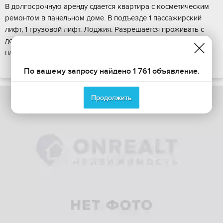
В долгосрочную аренду сдается квартира с косметическим
ремонтом в панельном доме. В подъезде 1 пассажирский
лифт, 1 грузовой лифт. Лоджия. Разрешается проживать с
детьми. Установлена вся необходимая бытовая техника: ТВ,
плита, сплит система, стиралка...
ПОКАЗАТЬ НА КАРТЕ
По вашему запросу найдено 1 761 объявление.
Продолжить