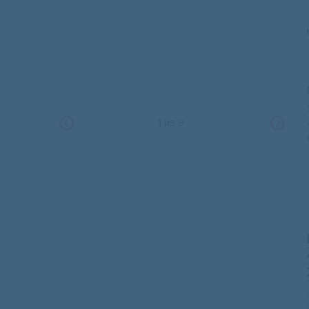
1
из
9