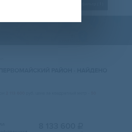
Расширенный фильтр (
1
)
он
, ПЕРВОМАЙСКИЙ РАЙОН
- НАЙДЕНО
йон
2 113 600
руб, цена за квадратный метр -
50
8 133 600
лл

собственника