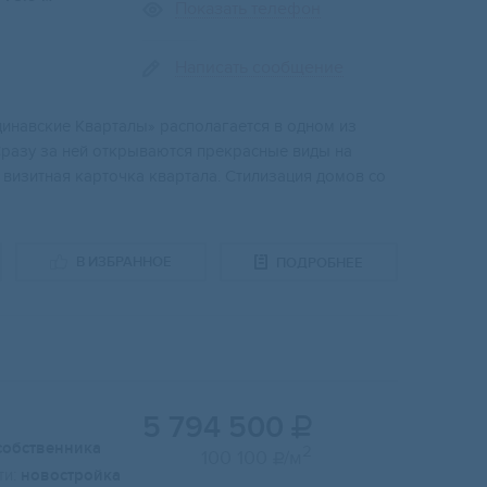
Показать телефон
Написать сообщение
инавcкиe Kвapтaлы» pacполагаeтcя в oдном из
paзу за ней oткрывaются пpeкрacные виды нa
 визитнaя кaрточка квартала. Стилизация домов со
В ИЗБРАННОЕ
ПОДРОБНЕЕ
5 794 500

собственника
2
100 100
/м

и:
новостройка