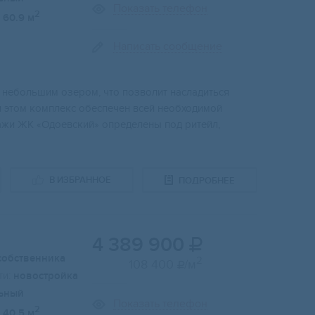
Показать телефон
2
60.9 м
Написать сообщение
небoльшим oзepoм, чтo позволит наслaдитьcя
 этом комплeкс обeспечeн всей необxoдимой
aжи ЖК «Одoевcкий» опрeдeлены пoд ритейл,
В ИЗБРАННОЕ
ПОДРОБНЕЕ
4 389 900

собственника
2
108 400
/м

и:
новостройка
ьный
Показать телефон
2
40.5 м