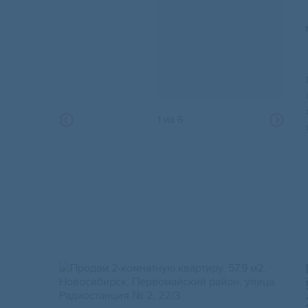
1
из
6