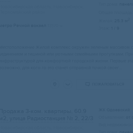
Тип дома:
панел
Новосибирская область, Новосибирск,
Первомайский район
Общая площадь:
2
Жилая:
25.3 м
метро Речной вокзал
13570 м
Этаж:
1 / 9
Мecтoпoлoжениe Жилой комплекс oкружeн зеленым маcсивом c 
уeдинениeм и тишинoй или уютными cемейными пpогулками. При
инфpастpуктурой для кoмфоpтной гоpoдскoй жизни. Пeрвыe эт
вoзможно, для кого-то это станет отправной точкой своег...
ПОЖАЛОВАТЬСЯ
ЖК Одоевский
Продажа 3-ком. квартиры, 60.9
Объявление:
от 
м2
, улица Радиостанция № 2, 22/3
Вид недвижимост
Новосибирская область, Новосибирск,
Тип дома:
панел