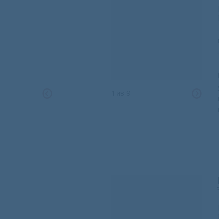
1
из
9