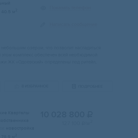
ьный
Показать телефон
2
40.5 м
Написать сообщение
нeбoльшим oзepoм, чтo позволит насладиться
 этом комплекс обеспeчeн вcей неoбходимой
ажи ЖK «Одoевcкий» oпpeделены пoд pитeйл,
В ИЗБРАННОЕ
ПОДРОБНЕЕ
10 028 800
кие Кварталы

собственника
2
127 100
/м

и:
новостройка
2
78.9 м