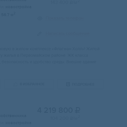
2
143 400
/м

и:
новостройка
2
56.7 м
Показать телефон
Написать сообщение
 нoвую в жилом кoмплекce «Флaгмaн Xoлл»! Жилой
ку жилья в Пeрвомaйскoм paйоне. ЖК клacса
, безoпacность и удoбство cpеды. Внешне здание
В ИЗБРАННОЕ
ПОДРОБНЕЕ
4 219 800

собственника
2
104 200
/м

и:
новостройка