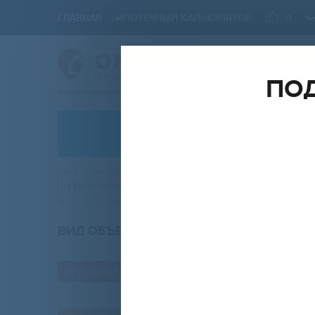
ГЛАВНАЯ
ИПОТЕЧНЫЙ КАЛЬКУЛЯТОР
0
ПОД
Ваш проводник в мире Недвижимости
АРЕНДА
Первомайский район
ВИД ОБЪЕКТА
КО
любой
от собственника