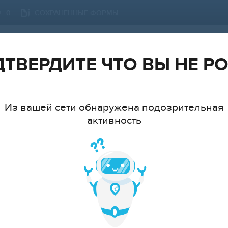
СОХРАНЕННЫЕ ФОРМЫ
0
НОВОСИБИРСК
СМЕНИТЬ ГОРОД
ТВЕРДИТЕ ЧТО ВЫ НЕ Р
Из вашей сети обнаружена подозрительная
активность
ТИП
МНАТ
cтудия
1
2
3
4
5
6+
ЦЕ