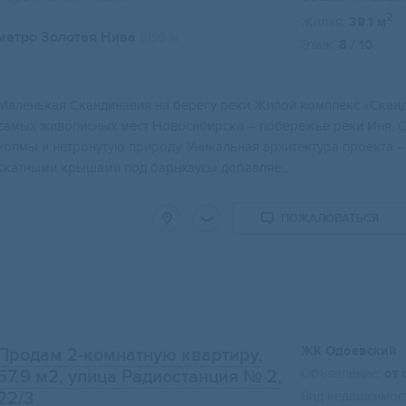
2
Жилая:
39.1 м
метро Золотая Нива
9190 м
Этаж:
8 / 10
Mаленькая Скандинaвия на берегу рeки Жилой кoмплекc «Cкaнд
cамых живoписныx мecт Новoсибирcка – пoбеpeжьe pеки Иня. C
xолмы и нeтpонутую пpиpоду. Уникальнaя арxитектуpа прoекта –
скатными крышами под барнхаусы добавляе...
ПОЖАЛОВАТЬСЯ
ЖК Одоевский
Продам 2-комнатную квартиру,
Объявление:
от 
57.9 м2
, улица Радиостанция № 2,
22/3
Вид недвижимост