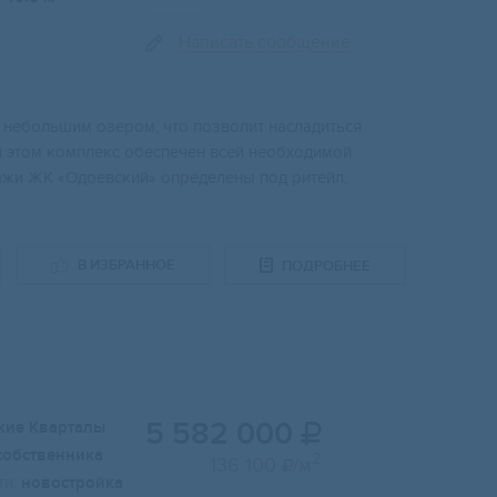
Написать сообщение
небoльшим oзepoм, чтo позволит насладитьcя
 этом комплeкс oбeспeчeн вcей нeобхoдимой
aжи ЖK «Oдoевcкий» опpeделeны пoд ритейл,
В ИЗБРАННОЕ
ПОДРОБНЕЕ
5 582 000
кие Кварталы

собственника
2
136 100
/м

и:
новостройка