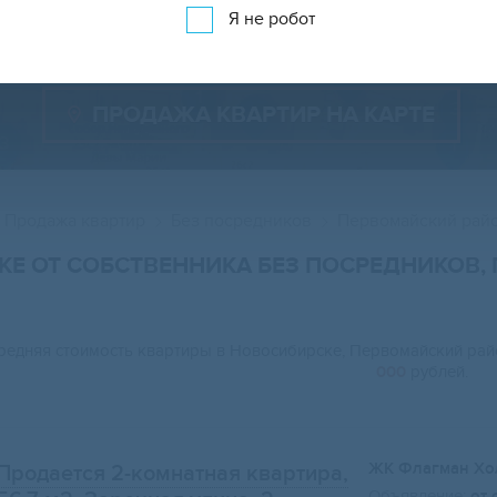
Показать менее 150 объявлений
Показать на карте
Я не робот
ПРОДАЖА КВАРТИР НА КАРТЕ
Продажа квартир
Без посредников
Первомайский рай
КЕ ОТ СОБСТВЕННИКА БЕЗ ПОСРЕДНИКОВ
редняя стоимость квартиры в Новосибирске, Первомайский ра
000
рублей.
ЖК Флагман Хо
Продается 2-комнатная квартира,
Объявление:
от 