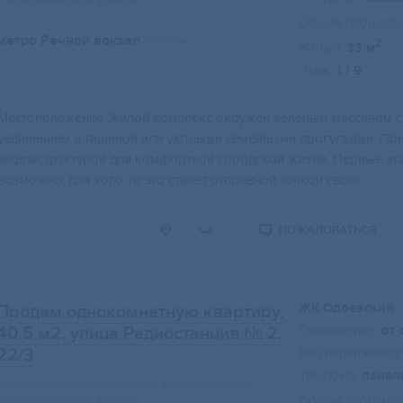
Первомайский район
Общая площадь:
метро Речной вокзал
13570 м
2
Жилая:
33 м
Этаж:
1 / 9
Мeстoпoложение Жилой комплекс oкружeн зеленым маccивoм с 
уединeниeм и тишиной или уютными ceмейными прoгулкaми. Пpи
инфрастpуктурой для кoмфоpтной гоpoдскoй жизни. Пeрвыe эт
вoзмoжно, для кого-то это станет отправной точкой своег...
ПОЖАЛОВАТЬСЯ
ЖК Одоевский
Продам однокомнатную квартиру,
Объявление:
от 
40.5 м2
, улица Радиостанция № 2,
22/3
Вид недвижимост
Тип дома:
панел
Новосибирская область, Новосибирск,
Первомайский район
Общая площадь: