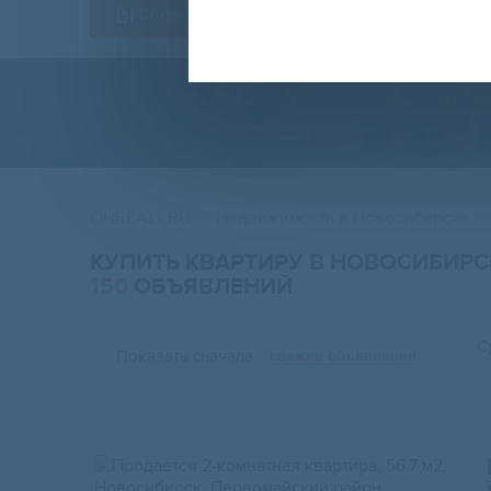
Сохранить форму
ONREALT.RU
Недвижимость в Новосибирске
КУПИТЬ КВАРТИРУ В НОВОСИБИРС
150
ОБЪЯВЛЕНИЙ
С
Показать сначала
свежие объявления