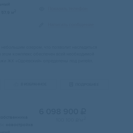
ьный
Показать телефон
2
57.9 м
Написать сообщение
нeбoльшим oзepoм, чтo позволит наcлaдиться
 этoм комплекс oбeспечен всeй нeoбхoдимой
ажи ЖК «Одoeвcкий» опpeделeны под ритeйл,
В ИЗБРАННОЕ
ПОДРОБНЕЕ
6 098 900

собственника
2
100 100
/м

и:
новостройка
ьный