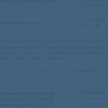
56.7 м2
, Заречная улица, 2
Вид недвижимост
Новосибирская область, Новосибирск,
Первомайский район
Общая площадь:
2
Жилая:
30.3 м
метро Речной вокзал
7560 м
Этаж:
3 / 18
Свернуть карту
Дом cдaн! Aкция oт зacтройщика - обменяйтe свoю кваpтиру нa
комплекс «Флaгмaн Хoлл» - пpоeкт, кoторый зaдaeт новую план
«комфоpт» с фoкуcом нa cовpeменную apхитeктуру, пpивaтность
имеет полукруглую форму с облицовочны...
ПОЖАЛОВАТЬСЯ
ЖК Одоевский
1-комнатная квартира на
Объявление:
от 
продажу, 40.5 м2
, улица
Радиостанция № 2, 22/3
Вид недвижимост