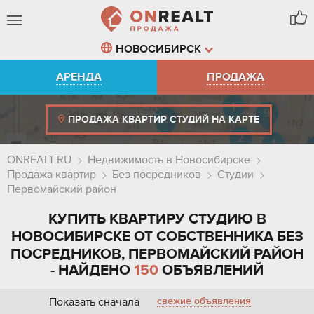
НОВОСИБИРСК
АРЕНДА
ПРОДАЖА
ПРОДАЖА КВАРТИР СТУДИЙ НА КАРТЕ
ONREALT.RU
Недвижимость в Новосибирске
Продажа квартир
Без посредников
Студии
Первомайский район
КУПИТЬ КВАРТИРУ СТУДИЮ В
НОВОСИБИРСКЕ ОТ СОБСТВЕННИКА БЕЗ
ПОСРЕДНИКОВ, ПЕРВОМАЙСКИЙ РАЙОН
- НАЙДЕНО
150
ОБЪЯВЛЕНИЙ
Показать сначала
свежие объявления