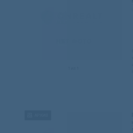
1
из
1
АРХИВ