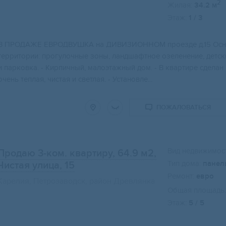
2
Жилая:
34.2 м
Этаж:
1 / 3
В ПРОДАЖЕ ЕВРОДВУШКА на ДИВИЗИОННОМ проезде д.15 Основ
территории: прогулочные зоны, ландшафтное озеленение, детс
и парковка. - Кирпичный, малоэтажный дом. - В квартире сделан
очень теплая, чистая и светлая. - Установле...
ПОЖАЛОВАТЬСЯ
Вид недвижимост
Продаю 3-ком. квартиру, 64.9 м2
,
Тип дома:
панел
Чистая улица, 15
Ремонт:
евро
Карелия, Петрозаводск, район Древлянка
Общая площадь:
Этаж:
5 / 5