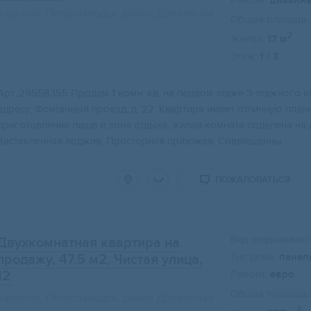
Ремонт:
дизайн
Карелия, Петрозаводск, район Древлянка
Общая площадь:
2
Жилая:
17 м
Этаж:
1 / 3
Арт. 29558355 Продам 1 комн. кв. на первом этаже 3-этажного
адресу: Фонтанный проезд, д. 22. Квартира имеет отличную плани
приготовление пищи и зона отдыха, жилая комната поделена на д
Застекленная лоджия; Просторная прихожая; Совмещенны...
ПОЖАЛОВАТЬСЯ
Вид недвижимост
Двухкомнатная квартира на
Тип дома:
панел
продажу, 47.5 м2
, Чистая улица,
12
Ремонт:
евро
Общая площадь:
Карелия, Петрозаводск, район Древлянка
2