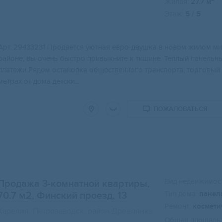
Жилая:
27.7 м
Этаж:
5 / 5
Арт. 29433231 Продается уютная евро-двушка в новом жилом ми
районе, вы очень быстро привыкните к тишине. Теплый панель
платежи Рядом остановка общественного транспорта, торговый цен
метрах от дома детски...
ПОЖАЛОВАТЬСЯ
Вид недвижимост
Продажа 3-комнатной квартиры,
Тип дома:
панел
70.7 м2
, Финский проезд, 13
Ремонт:
космети
Карелия, Петрозаводск, район Древлянка
Общая площадь: