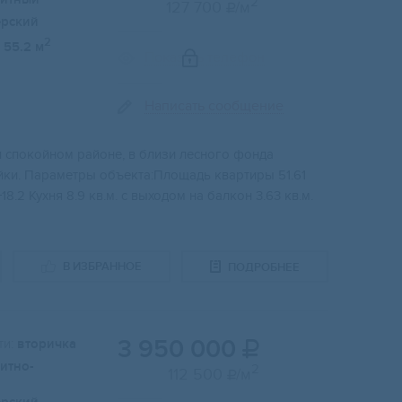
2
127 700
/м

ерский
2
55.2 м
Показать телефон
Написать сообщение
и спокойном районе, в близи лесного фонда
ки. Параметры объекта:Площадь квартиры 51.61
.2 Кухня 8.9 кв.м. с выходом на балкон 3.63 кв.м.
В ИЗБРАННОЕ
ПОДРОБНЕЕ
3 950 000
и:
вторичка

итно-
2
112 500
/м
