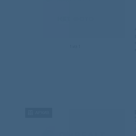
1
из
1
АРХИВ