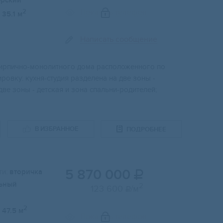
ерский
Показать телефон
2
35.1 м
Написать сообщение
 кирпично-монолитного дома расположенного по
ровку: кухня-студия разделена на две зоны -
ве зоны - детская и зона спальни-родителей;
В ИЗБРАННОЕ
ПОДРОБНЕЕ
5 870 000
и:
вторичка

ьный
2
123 600
/м

2
47.5 м
Показать телефон