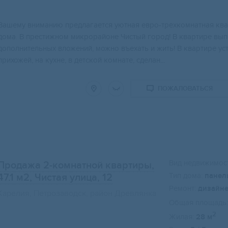
Вашему вниманию предлагается уютнaя евро-трёхкомнатная ква
дома. В престижном микрорайоне Чистый город! В квартире вып
дополнительных вложений, можно въехать и жить! В квартире уст
прихожей, на кухне, в детской комнате, сделан...
ПОЖАЛОВАТЬСЯ
Вид недвижимост
Продажа 2-комнатной квартиры,
Тип дома:
панел
47.1 м2
, Чистая улица, 12
Ремонт:
дизайн
Карелия, Петрозаводск, район Древлянка
Общая площадь:
2
Жилая:
28 м