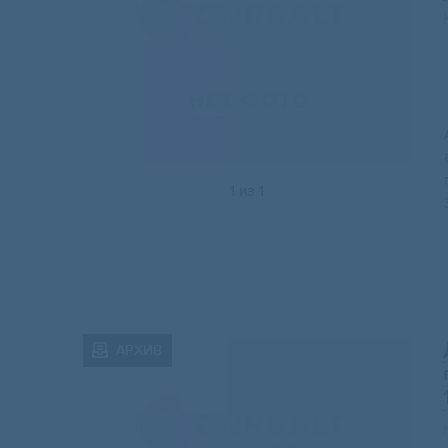
1
из
1
АРХИВ