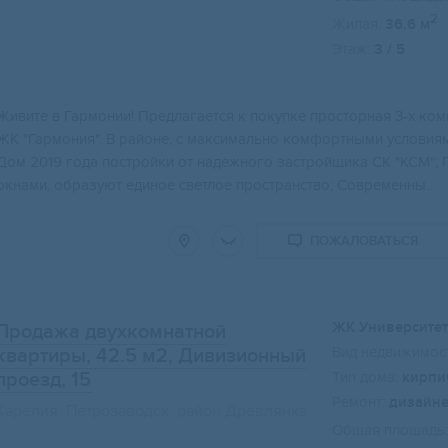
2
Жилая:
36.6 м
Этаж:
3 / 5
Живите в Гармонии! Предлагается к покупке просторная 3-х ком
ЖК "Гармония". В районе, с максимально комфортными условиям
Дом 2019 года постройки от надежного застройщика СК "КСМ"; 
окнами, образуют единое светлое пространство; Современны...
ПОЖАЛОВАТЬСЯ
ЖК Университет
Продажа двухкомнатной
Вид недвижимост
квартиры, 42.5 м2
, Дивизионный
проезд, 15
Тип дома:
кирпи
Ремонт:
дизайн
Карелия, Петрозаводск, район Древлянка
Общая площадь: