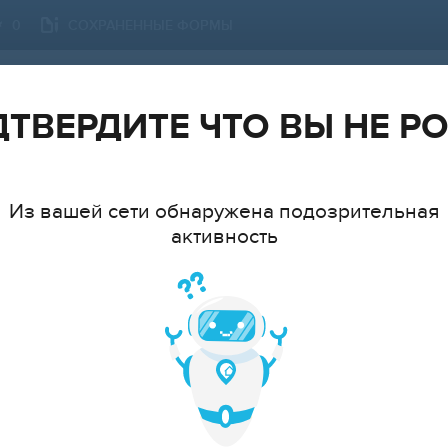
СОХРАНЕННЫЕ ФОРМЫ
0
ПЕТРОЗАВОДСК
СМЕНИТЬ ГОРОД
ТВЕРДИТЕ ЧТО ВЫ НЕ Р
Из вашей сети обнаружена подозрительная
активность
ТИП
МНАТ
cтудия
1
2
3
4
5
6+
ЦЕ