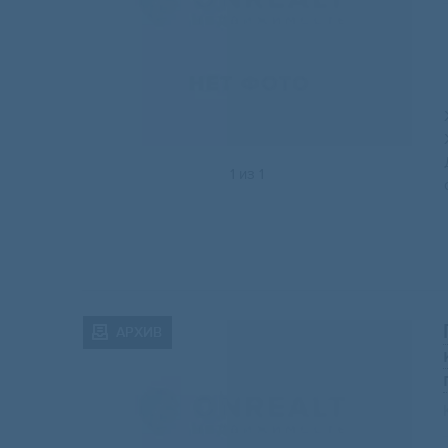
1
из
1
АРХИВ