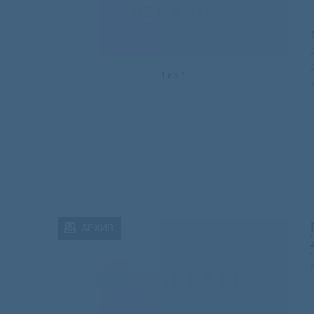
1
из
1
АРХИВ