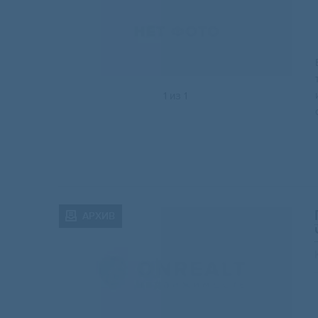
1
из
1
АРХИВ