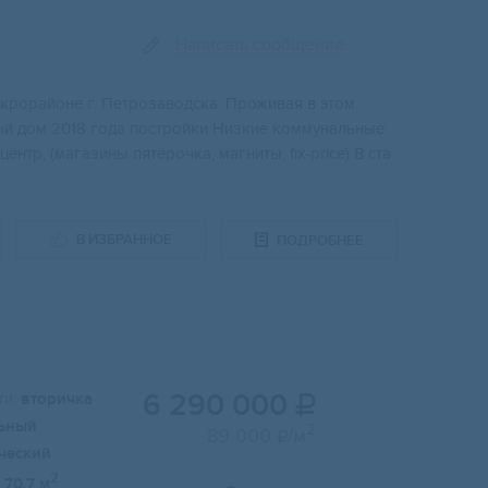
Написать сообщение
крорайоне г. Петрозаводска. Проживая в этом
ный дом 2018 года постройки Низкие коммунальные
тр, (магазины пятерочка, магниты, fix-price) В ста
В ИЗБРАННОЕ
ПОДРОБНЕЕ
6 290 000
и:
вторичка

ьный
2
89 000
/м

ческий
2
70.7 м