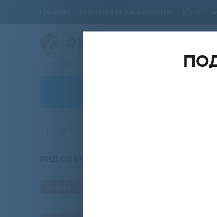
ГЛАВНАЯ
ИПОТЕЧНЫЙ КАЛЬКУЛЯТОР
0
ПОД
Ваш проводник в мире Недвижимости
АРЕНДА
район Древлянка
ВИД ОБЪЕКТА
КО
любой
эконом