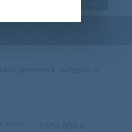
Расширенный фильтр (
1
)
он Древлянка
РАЙОН ДРЕВЛЯНКА
- НАЙДЕНО
74
7 050 000
и:
вторичка

итный