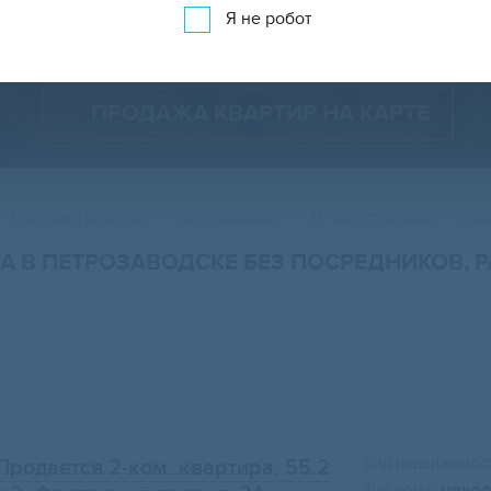
Показать менее 150 объявлений
Показать на карте
Я не робот
ПРОДАЖА КВАРТИР НА КАРТЕ
Продажа квартир
Эконом-класс
В новостройках
рай
А В ПЕТРОЗАВОДСКЕ БЕЗ ПОСРЕДНИКОВ, 
Вид недвижимост
Продается 2-ком. квартира, 55.2
Тип дома:
монол