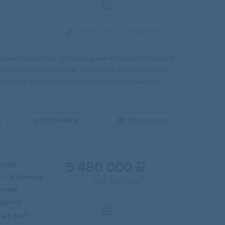
Показать телефон
Написать сообщение
натная квартира, в новом доме комфорт класса, в
и для жизни и отдыха. Основные преимущества:
Гостиная вместе с кухонной зоной и большими
В ИЗБРАННОЕ
ПОДРОБНЕЕ
5 480 000
ский

и:
вторичка
2
128 900
/м

чный
ерский
Показать телефон
2
42.5 м