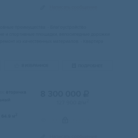
Написать сообщение
ные преимущества: - Благоустройство
кие и спортивные площадки, велосипедные дорожки
 ремонт из качественных материалов. - Квартира
В ИЗБРАННОЕ
ПОДРОБНЕЕ
8 300 000
и:
вторичка

ьный
2
127 900
/м

2
64.9 м
Показать телефон
Написать сообщение