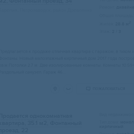
м2
, Фонтанный проезд, 34
Ремонт:
дизайн
Карелия, Петрозаводск, район Древлянка
Общая площадь:
2
Жилая:
28.8 м
Этаж:
2 / 3
Свернуть карту
Предлагается к продаже отличная квартира с гаражом, в тихом 
Фонтаны. Новый малоэтажный кирпичный дом 2017 года построй
кв.м Потолки 2.7 м. Две изолированные комнаты. Комнаты 10.59+18
Раздельный санузел. Гараж 46....
ПОЖАЛОВАТЬСЯ
Вид недвижимост
Продается однокомнатная
Тип дома:
монол
квартира, 35.1 м2
, Фонтанный
кирпичный
проезд, 22