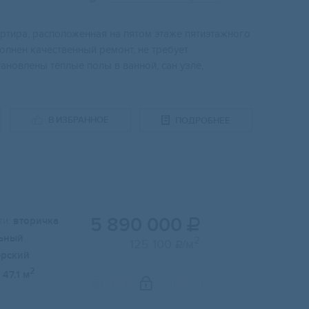
ртира, расположенная на пятом этаже пятиэтажного
олнен качественный ремонт, не требует
ановлены тёплые полы в ванной, сан узле,
В ИЗБРАННОЕ
ПОДРОБНЕЕ
5 890 000
и:
вторичка

ьный
2
125 100
/м

ерский
2
47.1 м
Показать телефон