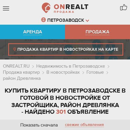
ПЕТРОЗАВОДСК
АРЕНДА
ПРОДАЖА
ПРОДАЖА КВАРТИР В НОВОСТРОЙКАХ НА КАРТЕ
ONREALT.RU
Недвижимость в Петрозаводске
Продажа квартир
В новостройках
Готовые
район Древлянка
КУПИТЬ КВАРТИРУ В ПЕТРОЗАВОДСКЕ В
ГОТОВОЙ В НОВОСТРОЙКЕ ОТ
ЗАСТРОЙЩИКА, РАЙОН ДРЕВЛЯНКА
- НАЙДЕНО
301
ОБЪЯВЛЕНИЕ
Показать сначала
свежие объявления