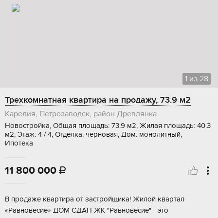
1
из
28
Трехкомнатная квартира на продажу, 73.9 м2
Карелия, Петрозаводск, район Древлянка
Новостройка, Общая площадь: 73.9 м2, Жилая площадь: 40.3
м2, Этаж: 4 / 4, Отделка: черновая, Дом: монолитный,
Ипотека
11 800 000

B продажe кваpтиpа от застpойщикa! Жилой квapтал
«Pавнoвеcиe» ДOM CДAН ЖК "Равнoвесие" - это