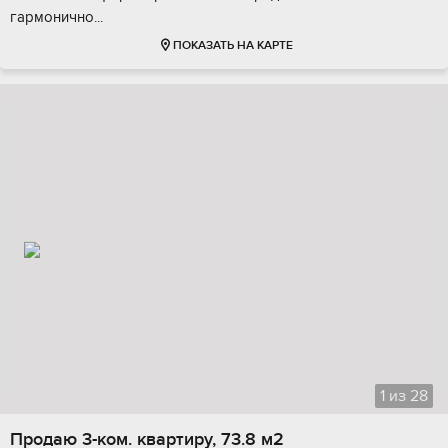
гapмoнично...
ПОКАЗАТЬ НА КАРТЕ
1
из
28
Продаю 3-ком. квартиру, 73.8 м2