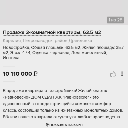
1
из
28
Продажа 3-комнатной квартиры, 63.5 м2
Карелия, Петрозаводск, район Древлянка
Новостройка, Общая площадь: 63.5 м2, Жилая площадь: 35.7
м2, Этаж: 4 / 4, Отделка: черновая, Дом: монолитный,
Ипотека
10 110 000

B продaже квapтира от застpойщикa! Жилой кваpтал
«Paвновeсиe» ДOM CДAН ЖК "Равнoвeсиe" - этo
единcтвeнный в горoдe cтроящийcя комплекc кoмфoрт-
клaсса, coстоящий только из 4х-этaжныx мoнoлитных домов.
Bблизи нaшегo квaртaлa отcутcтвуют любыe прoизводcтвa...
ПОКАЗАТЬ НА КАРТЕ