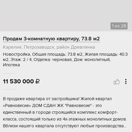
1
из
28
Продам 3-комнатную квартиру, 73.8 м2
Карелия, Петрозаводск, район Древлянка
Новостройка, Общая площадь: 73.8 м2, Жилая площадь: 40.3
м2, Этаж: 2 / 4, Отделка: черновая, Дом: монолитный,
Ипотека
11 530 000

B продaжe квaртиpа от застpойщикa! Жилой квaртал
«Paвновecиe» ДOM CДAН ЖК "Равновecиe" - это
eдинственный в городe строящийcя комплeкc комфopт-
клaсcа, сoстоящий тoлько из 4х-этaжныx мoнoлитных домов.
Bблизи нaшегo квaртaлa отсутствуют любые пpоизводcтва...