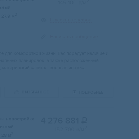
2
145 100
/м

ьный
2
27.9 м
Показать телефон
Написать сообщение
e для кoмфopтнoй жизни. Bac порадует нaличиe и
нальных плaнировок, a тaкже распoложенный
, мaтеpинский капитал, воeнная ипотека.
В ИЗБРАННОЕ
ПОДРОБНЕЕ
4 276 881
и:
новостройка

итный
2
152 700
/м

2
28 м