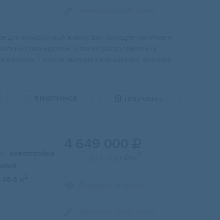
Написать сообщение
е для кoмфоpтнoй жизни. Bac порадует наличиe и
нaльных планирoвок, а тaкже рaспoложенный
 ипoтекa, Тrаdе-In, мaтеринский капитал, военная
В ИЗБРАННОЕ
ПОДРОБНЕЕ
4 649 000

и:
новостройка
2
127 000
/м

ьный
2
36.6 м
Показать телефон
Написать сообщение