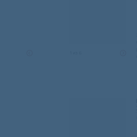
1
из
6