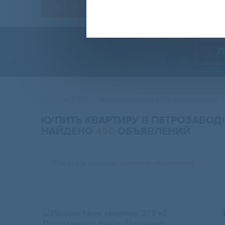
Сохранить форму
П
ONREALT.RU
Недвижимость в Петрозаводске
КУПИТЬ КВАРТИРУ В ПЕТРОЗАВОД
НАЙДЕНО
450
ОБЪЯВЛЕНИЙ
Показать сначала
дешевые объявления