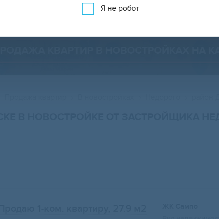
Показать 450 объявлений
Показать на карте
Я не робот
РОДАЖА КВАРТИР В НОВОСТРОЙКАХ НА К
Продажа квартир
В новостройках
Недорого
район 
СКЕ В НОВОСТРОЙКЕ ОТ ЗАСТРОЙЩИКА НЕ
ЖК Сампо
Продаю 1-ком. квартиру, 27.9 м2
Вид недвижимост