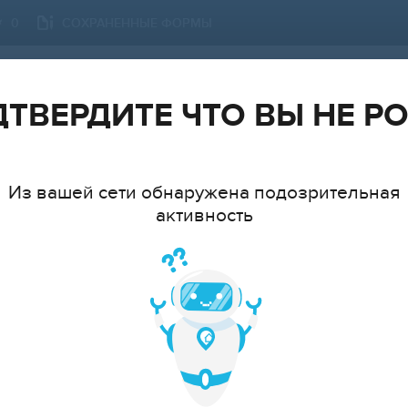
СОХРАНЕННЫЕ ФОРМЫ
0
ПЕТРОЗАВОДСК
СМЕНИТЬ ГОРОД
ТВЕРДИТЕ ЧТО ВЫ НЕ Р
Из вашей сети обнаружена подозрительная
активность
ТИП
МНАТ
cтудия
1
2
3
4
5
6+
ЦЕ