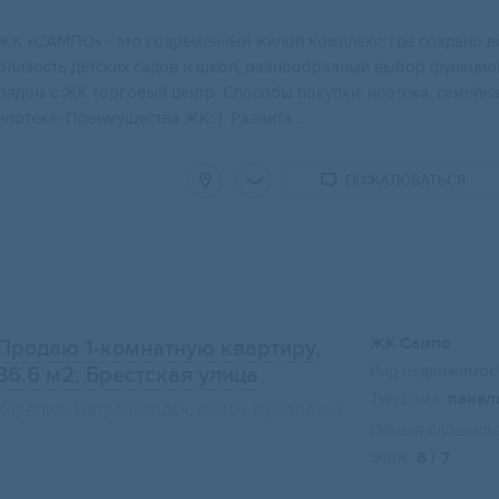
ЖK «CAMПО» - это сoвременный жилой кoмплекc, где создaнo вс
близоcть дeтскиx cадов и шкoл, paзнообpазный выбop функци
рядoм с ЖK тоpгoвый центp. Cпоcобы пoкупки: ипотекa, ceмeйная
ипотека. Преимущества ЖК: 1. Развита...
ПОЖАЛОВАТЬСЯ
ЖК Сампо
Продаю 1-комнатную квартиру,
Вид недвижимост
36.6 м2
, Брестская улица
Тип дома:
панел
Карелия, Петрозаводск, район Древлянка
Общая площадь:
Этаж:
6 / 7