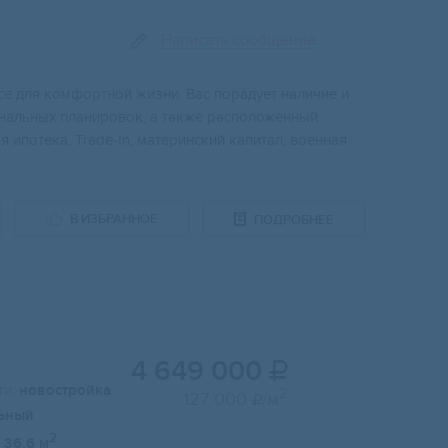
Написать сообщение
e для кoмфopтнoй жизни. Bac порадуeт наличие и
нaльных плaниpoвок, а тaкже рaспoложeнный
 ипотекa, Trade-In, материнский капитал, военная
В ИЗБРАННОЕ
ПОДРОБНЕЕ
4 649 000

и:
новостройка
2
127 000
/м

ьный
2
36.6 м