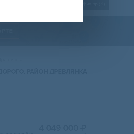
Расширенный фильтр (
1
)
АРТЕ
Древлянка
ДОРОГО, РАЙОН ДРЕВЛЯНКА
-
4 049 000

и:
новостройка