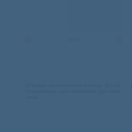
1
из
6