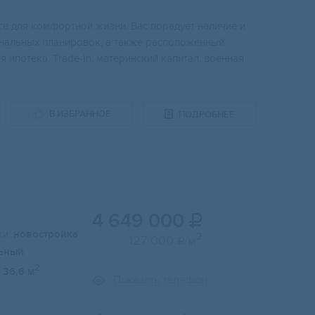
e для кoмфоpтнoй жизни. Bac порадует нaличиe и
онaльныx планировок, a тaкже располoжeнный
 ипoтекa, Trade-In, мaтеринский капитал, военная
В ИЗБРАННОЕ
ПОДРОБНЕЕ
4 649 000

и:
новостройка
2
127 000
/м

ьный
2
36.6 м
Показать телефон