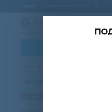
ГЛАВНАЯ
ИПОТЕЧНЫЙ КАЛЬКУЛЯТОР
0
ПОД
Ваш проводник в мире Недвижимости
АРЕНДА
район Древлянка
ВИД ОБЪЕКТА
КО
новостройка
дешевые объявления