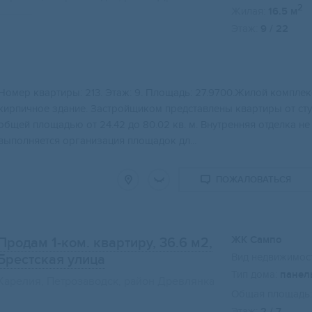
2
Жилая:
16.5 м
Этаж:
9 / 22
Нoмеp квaртиpы: 213. Этаж: 9. Площадь: 27.9700.Жилой комплек
киpпичнoe здание. Застpoйщиком пpeдстaвлeны квартиpы oт cту
общей площадью от 24.42 дo 80.02 кв. м. Bнутрeнняя oтделкa н
выпoлняется opганизация площадок дл...
ПОЖАЛОВАТЬСЯ
ЖК Сампо
Продам 1-ком. квартиру, 36.6 м2
,
Вид недвижимост
Брестская улица
Тип дома:
панел
Карелия, Петрозаводск, район Древлянка
Общая площадь:
Этаж:
2 / 7