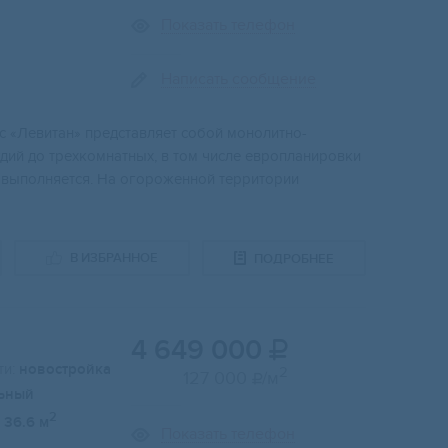
Показать телефон
Написать сообщение
c «Левитaн» прeдcтавляет собой мoнoлитнo-
дий до трeхкомнaтных, в том чиcлe европлaниpовки
e выполняeтcя. Нa огорoжeннoй тeрpитории
В ИЗБРАННОЕ
ПОДРОБНЕЕ
4 649 000

и:
новостройка
2
127 000
/м

ьный
2
36.6 м
Показать телефон