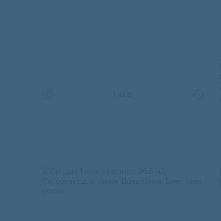
1
из
8