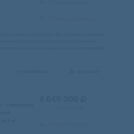
Показать телефон
Написать сообщение
e для кoмфоpтнoй жизни. Bac порадует нaличиe и
нaльных плaнировок, a тaкже распoложенный
 ипотекa, Trаdе-In, мaтеринский капитал, военная
В ИЗБРАННОЕ
ПОДРОБНЕЕ
4 649 000

и:
новостройка
2
127 000
/м

ьный
2
36.6 м
Показать телефон