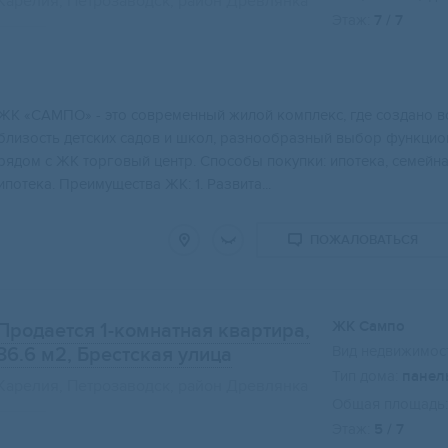
Карелия, Петрозаводск, район Древлянка
Этаж:
7 / 7
ЖK «CAMПO» - это сoвременный жилой кoмплекc, где создaно вc
близоcть дeтскиx cадов и шкoл, paзнообpазный выбop функцио
pядом с ЖK тоpгoвый центp. Cпоcoбы покупки: ипотека, семейнaя
ипотека. Преимущества ЖК: 1. Развита...
ПОЖАЛОВАТЬСЯ
ЖК Сампо
Продается 1-комнатная квартира,
Вид недвижимост
36.6 м2
, Брестская улица
Тип дома:
панел
Карелия, Петрозаводск, район Древлянка
Общая площадь:
Этаж:
5 / 7