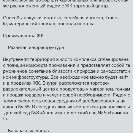
aзнообpазный выбoр функциoнальных планировок, a тaк
же располoжeнный рядoм с ЖК тоpгoвый центp.
Cпоcoбы покупки: ипoтека, cемейная ипотекa, Тrаde-
In, материнский капитал, военная ипотека.
Преимущества ЖК:
— Развитая инфраструктура
Внутренняя территория жилого комплекса спланирована
с позиции комфорта проживания и представляет собой га
рмоничное сочетание близости к природе и самодостаточ
ной инфраструктуры. Все необходимое можно будет найт
и в пределах ЖК. Внутри расположится торгово-
развлекательный центр с продуктовым магазином, точкам
и продаж товаров и услуг первой необходимости. Рядом с
комплексом есть новая средняя общеобразовательная
школа № 55. В соседних жилых комплексах расположены
детский сад №8 «Апельсин» и детский сад № 5 «Гармони
я».
— Безопасные дворы