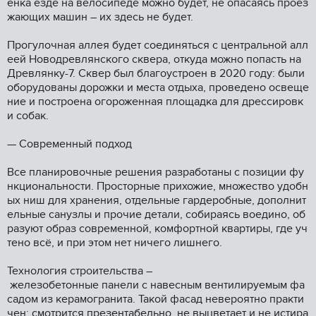
енка езде на велосипеде можно будет, не опасаясь проез
жающих машин – их здесь не будет.
Прогулочная аллея будет соединяться с центральной алл
еей Новодревлянского сквера, откуда можно попасть на
Древлянку-7. Сквер был благоустроен в 2020 году: были
оборудованы дорожки и места отдыха, проведено освеще
ние и построена огороженная площадка для дрессировк
и собак.
— Современный подход
Все планировочные решения разработаны с позиции фу
нкциональности. Просторные прихожие, множество удобн
ых ниш для хранения, отдельные гардеробные, дополнит
ельные санузлы и прочие детали, собираясь воедино, об
разуют образ современной, комфортной квартиры, где уч
тено всё, и при этом нет ничего лишнего.
Технология строительства –
железобетонные панели с навесным вентилируемым фа
садом из керамогранита. Такой фасад невероятно практи
чен: смотрится презентабельно, не выцветает и не истира