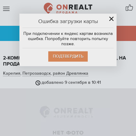
Ошибка загрузки карты
ПЕТРОЗАВОДСК
АРЕНДА
ПРОДАЖА
При подключении к яндекс картам возникла
ошибка. Попробуйте повторить попытку
позже.
ПОДТВЕРДИТЬ
2-КОМНАТНАЯ КВАРТИРА, 43.5 М2, ЭТАЖ 10 / 15, НА
ПРОДАЖУ В ПЕТРОЗАВОДСКЕ
Карелия
,
Петрозаводск
,
район Древлянка
добавлено 9 сентября в 10:41