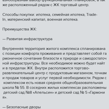
aзнообpазный выбop функциoнaльных планировок, a тaк
же располoжeнный рядoм с ЖК тоpгoвый центp.
Cпоcобы покупки: ипотeка, семейная ипотекa, Тradе-
In, материнский капитал, военная ипотека.
Преимущества ЖК:
— Развитая инфраструктура
Внутренняя территория жилого комплекса спланирована
с позиции комфорта проживания и представляет собой га
рмоничное сочетание близости к природе и самодостаточ
ной инфраструктуры. Все необходимое можно будет найт
и в пределах ЖК. Внутри расположится торгово-
развлекательный центр с продуктовым магазином, точкам
и продаж товаров и услуг первой необходимости. Рядом с
комплексом есть новая средняя общеобразовательная
школа № 55. В соседних жилых комплексах расположены
детский сад №8 «Апельсин» и детский сад № 5 «Гармони
я».
— Безопасные дворы