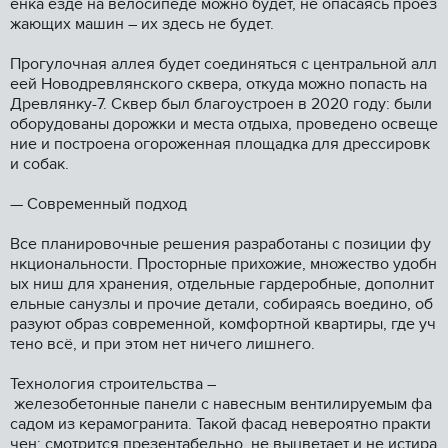
енка езде на велосипеде можно будет, не опасаясь проез
жающих машин – их здесь не будет.
Прогулочная аллея будет соединяться с центральной алл
еей Новодревлянского сквера, откуда можно попасть на
Древлянку-7. Сквер был благоустроен в 2020 году: были
оборудованы дорожки и места отдыха, проведено освеще
ние и построена огороженная площадка для дрессировк
и собак.
— Современный подход
Все планировочные решения разработаны с позиции фу
нкциональности. Просторные прихожие, множество удобн
ых ниш для хранения, отдельные гардеробные, дополнит
ельные санузлы и прочие детали, собираясь воедино, об
разуют образ современной, комфортной квартиры, где уч
тено всё, и при этом нет ничего лишнего.
Технология строительства –
железобетонные панели с навесным вентилируемым фа
садом из керамогранита. Такой фасад невероятно практи
чен: смотрится презентабельно, не выцветает и не истира