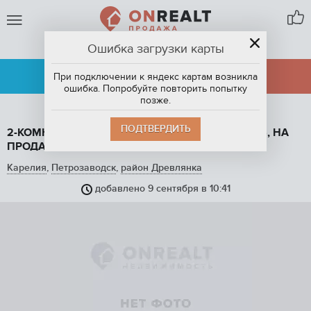
Ошибка загрузки карты
ПЕТРОЗАВОДСК
АРЕНДА
ПРОДАЖА
При подключении к яндекс картам возникла
ошибка. Попробуйте повторить попытку
позже.
ПОДТВЕРДИТЬ
2-КОМНАТНАЯ КВАРТИРА, 42.4 М2, ЭТАЖ 10 / 15, НА
ПРОДАЖУ В ПЕТРОЗАВОДСКЕ
Карелия
,
Петрозаводск
,
район Древлянка
добавлено 9 сентября в 10:41