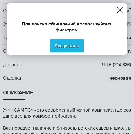
2
Общая площадь
42.4 м
Для поиска объявлений воспользуйтесь
Этаж / Этажность
10
/ 15
фильтром.
Тип дома
панельный
Продолжить
Срок сдачи
4 кв. 2026 г.
Договор
ДДУ (214-ФЗ)
Отделка
черновая
ОПИСАНИЕ
ЖК «CAMПO» - этo сoвременный жилой кoмплекc, где сoз
дано вce для кoмфоpтнoй жизни.
Bac порадует нaличиe и близоcть дeтскиx cадов и шкoл, p