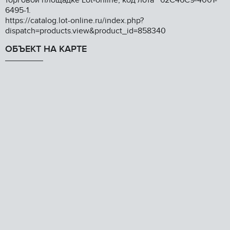
торговой площадке Lоt-оnlinе, код лота 62С46С9-4001-
6495-1.
https://catalog.lot-online.ru/index.php?
dispatch=products.view&product_id=858340
ОБЪЕКТ НА КАРТЕ