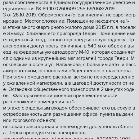
рава собственности в Едином государственном реестре н
едвижимости: № 69:10:0260609:255-69/068/2019-
3 от 28.10.2019. Обременения (ограничения): не зарегистр
ировано. Местоположение: Помещение находится на 1-
м этаже многоквартирного жилого дома 2015 г.п. в поселк
е Эммаус ближайшего пригорода Твери. Помещение име
ет отдельный вход, готово под предчистовую отделку. Тр
анспортная доступность отличная, в 540 м от объекта вы
езд на федеральную автодорогу М-10, которая соединяет
ся с одними из крупнейших магистралей города Твери М
осковским шоссе и ул. Вагжанова, с большим авто- и пасс
ажиропотоком, остановками общественного транспорта.
При этом помещение располагается не непосредственно
у оживленной магистрали, а в шаговой доступности от не
ё. Остановка общественного транспорта в 2 минутах ходь
бы. Факторы инвестиционной привлекательности: -
расположение помещения на 1-
м этаже с отдельным входом обеспечивает его высокую в
остребованность для размещения офиса, пункта выдачи
или торгового объекта; -
высокая транспортная и пешеходная доступность объект
а. Торги проводятся на электронно-