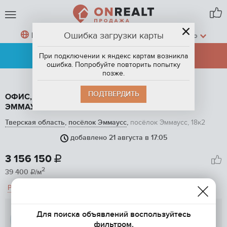
Ошибка загрузки карты
ПОСЁЛОК ЭММАУСС,
ТВЕРСКАЯ ОБЛАСТЬ
АРЕНДА
ПРОДАЖА
При подключении к яндекс картам возникла
ошибка. Попробуйте повторить попытку
позже.
ПОДТВЕРДИТЬ
ОФИС, 80.2 М2, НА ПРОДАЖУ В ПОСЁЛКЕ
ЭММАУСС, ПОСЁЛОК ЭММАУСС, 18К2
Тверская область
,
посёлок Эммаусс
,
посёлок Эммаусс, 18к2
добавлено 21 августа в 17:05
1
/ 10
3 156 150

2
39 400
/м

Рассчитать ипотеку
АО "Российский Аукционный
Для поиска объявлений воспользуйтесь
Дом" Недвижимость
фильтром.