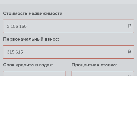
Стоимость недвижимости:

Первоначальный взнос:

Срок кредита в годах:
Процентная ставка:
%
Приблизительный ежемесячный платеж:
26 171

{"error":1}
Пожаловаться на объявление