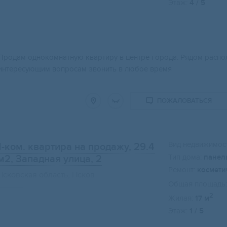
Этаж:
4 / 5
Свернуть карту
Продам однокомнатную квартиру в центре города. Рядом распо
интересующим вопросам звонить в любое время
ПОЖАЛОВАТЬСЯ
Вид недвижимост
1-ком. квартира на продажу, 29.4
Тип дома:
панел
м2
, Западная улица, 2
Ремонт:
космети
Псковская область, Псков
Общая площадь:
2
Жилая:
17 м
Этаж:
1 / 5