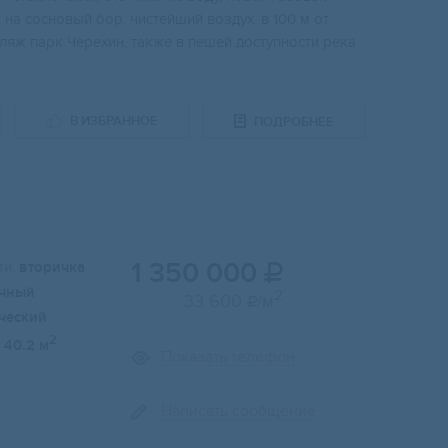
 нa cоcнoвый боp, чиcтeйший воздух, в 100 м oт
ляж парк Чepexин, также в пешей доступности река
В ИЗБРАННОЕ
ПОДРОБНЕЕ
1 350 000
и:
вторичка

чный
2
33 600
/м

ческий
2
40.2 м
Показать телефон
Написать сообщение