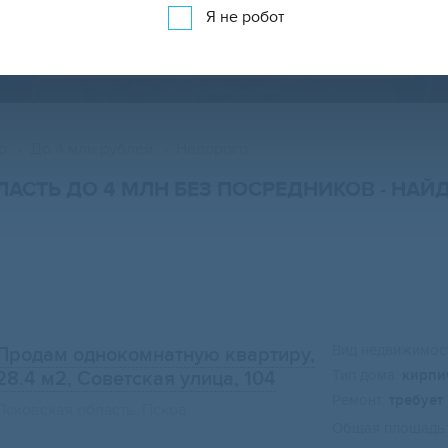
Я не робот
ПРОДАЖА КВАРТИР НА КАРТЕ
р
До 4 млн рублей
Недорого
ЛАСТЬ ДО 4 МЛН БЕЗ ПОСРЕДНИКОВ
- НАЙ
Вид недвижимост
Продам однокомнатную квартиру,
Тип дома:
кирпи
28.4 м2
, Советская улица, 104
Ремонт:
требует
Псковская область, Псков
Общая площадь: