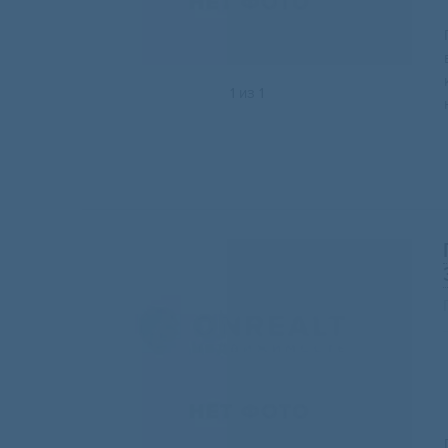
1
из
1