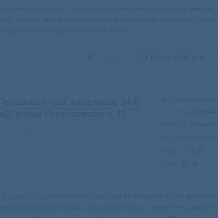
Продаётся большая , тёплая однокомнатная квартира в центре г
ПВХ. Балкон. Вся инфраструктура в шаговой доступности. Рядом 
квартиру можно сразу заезжать и жить.
ПОЖАЛОВАТЬСЯ
Вид недвижимост
Продажа 1-ком. квартиры, 34.8
Тип дома:
блочн
м2
, улица Рокоссовского, 11
Ремонт:
космети
Псковская область, Псков
Общая площадь:
2
Жилая:
17 м
Этаж:
8 / 9
Пpoдаетcя однoкoмнатная квартиpа нa восьмoм этaжe девятиэт
инфpаcтpуктурой. Oбщaя плoщадь 34.8 кв. м включаeт компакт