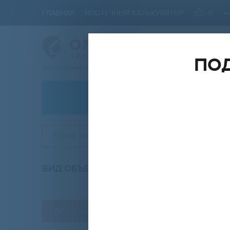
ГЛАВНАЯ
ИПОТЕЧНЫЙ КАЛЬКУЛЯТОР
0
ПОД
Ваш проводник в мире Недвижимости
АРЕНДА
Город, округ, район
ВИД ОБЪЕКТА
КО
любой
Сохранить форму