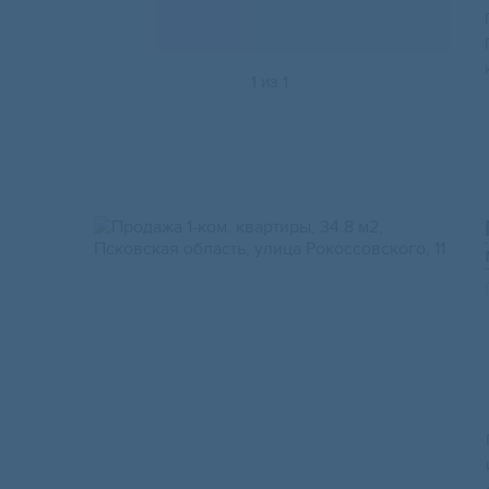
1
из
1