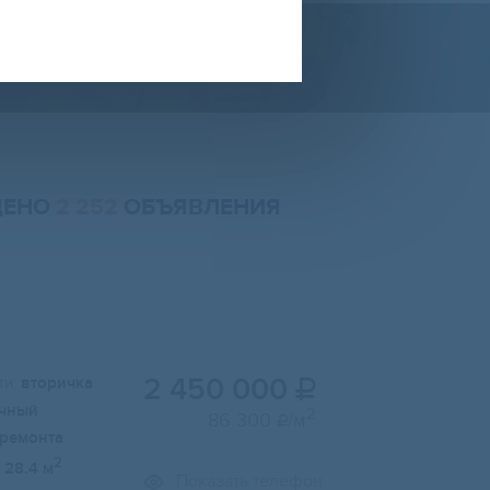
ДЕНО
2 252
ОБЪЯВЛЕНИЯ
2 450 000
и:
вторичка

чный
2
86 300
/м

 ремонта
2
28.4 м
Показать телефон