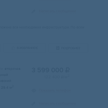
Написать сообщение
ложена вся необходимая инфраструктура. По всем
В ИЗБРАННОЕ
ПОДРОБНЕЕ
3 599 000
и:
вторичка

ьный
2
122 400
/м

ческий
2
29.4 м
Показать телефон
Написать сообщение