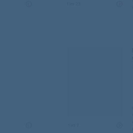
1
из
23
1
из
7