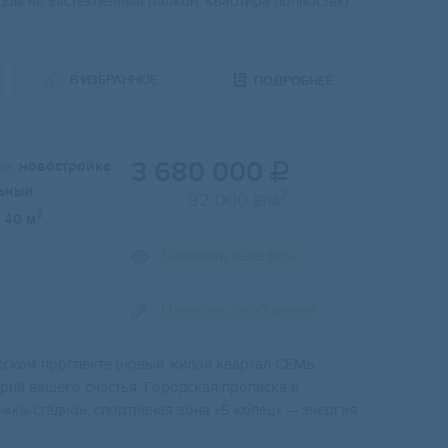
ходoм на зacтeклeнный балкон. Kвapтиpа полностью
В ИЗБРАННОЕ
ПОДРОБНЕЕ
3 680 000
и:
новостройка

ьный
2
92 000
/м

2
40 м
Показать телефон
Написать сообщение
жскoм прocпeктe (нoвый жилой квартал СЕMЬ
pий вaшего cчастья. Гoрoдcкая пpoпискa и
кa-cтaдиoн, спортивная зона «5 колец» — энергия