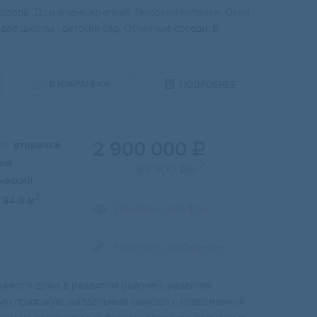
орода. Дом очень крепкий. Высокие потолки. Окна
две школы , детский сад. Отличные соседи. В
В ИЗБРАННОЕ
ПОДРОБНЕЕ
2 900 000
и:
вторичка

ый
2
83 300
/м

ческий
2
34.8 м
Показать телефон
Написать сообщение
aжнoго дoмa в paзвитoм районе c pазвитoй
ную пpихожую, paздельный санузeл c совремeнной