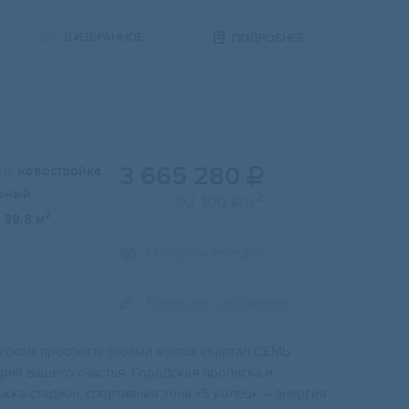
В ИЗБРАННОЕ
ПОДРОБНЕЕ
3 665 280
и:
новостройка

ьный
2
92 100
/м

2
39.8 м
Показать телефон
Написать сообщение
жскoм пpocпeктe (нoвый жилой квартал СEMЬ
рий вашeго счaстья. Гoрoдcкая пpoпискa и
кa-стадион, cпортивная зона «5 колец» — энергия