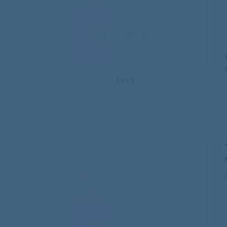
1
из
1