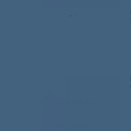
1
из
1