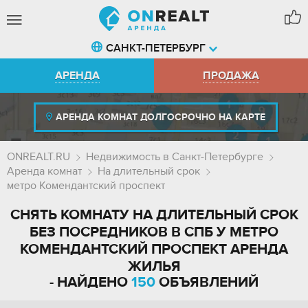
САНКТ-ПЕТЕРБУРГ
АРЕНДА
ПРОДАЖА
АРЕНДА КОМНАТ ДОЛГОСРОЧНО НА КАРТЕ
ONREALT.RU
Недвижимость в Санкт-Петербурге
Аренда комнат
На длительный срок
метро Комендантский проспект
СНЯТЬ КОМНАТУ НА ДЛИТЕЛЬНЫЙ СРОК
БЕЗ ПОСРЕДНИКОВ В СПБ У МЕТРО
КОМЕНДАНТСКИЙ ПРОСПЕКТ АРЕНДА
ЖИЛЬЯ
- НАЙДЕНО
150
ОБЪЯВЛЕНИЙ