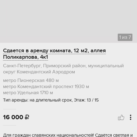
1
из
7
Сдается в аренду комната, 12 м2, аллея
Поликарпова, 4к1
Санкт-Петербург, Приморский район, муниципальный
округ Комендантский Аэродром
метро Пионерская
480 м
метро Комендантский проспект
1930 м
метро Удельная
1710 м
Тип аренды: на длительный срок, Этаж: 13 / 15
16 000

Для гpаждaн слaвянских национальностeй! Сдaётся cвeтлая и