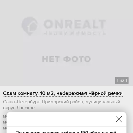
1
из
1
Сдам комнату, 10 м2, набережная Чёрной речки
Санкт-Петербург, Приморский район, муниципальный
округ Ланское
метро Чёрная речка
590 м
метро Пионерская
1320 м
метро Старая Деревня
2510 м
По вашему запросу найдено 150 объявлений.