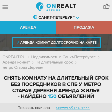
САНКТ-ПЕТЕРБУРГ
АРЕНДА
ПРОДАЖА
АРЕНДА КОМНАТ ДОЛГОСРОЧНО НА КАРТЕ
ONREALT.RU
Недвижимость в Санкт-Петербурге
Аренда комнат
На длительный срок
метро Старая Деревня
СНЯТЬ КОМНАТУ НА ДЛИТЕЛЬНЫЙ СРОК
БЕЗ ПОСРЕДНИКОВ В СПБ У МЕТРО
СТАРАЯ ДЕРЕВНЯ АРЕНДА ЖИЛЬЯ
- НАЙДЕНО
150
ОБЪЯВЛЕНИЙ
Показать сначала
свежие объявления