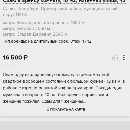
Сдаю в аренду комнату, 16 м2, Яхтенная улица, 42
Санкт-Петербург, Приморский район, муниципальный
округ № 65
метро Комендантский проспект
1860 м
метро Беговая
2560 м
метро Старая Деревня
2640 м
Тип аренды: на длительный срок, Этаж: 1 / 12
16 500

Сдам одну изолированную комнату в трёхкомнатной
квартире в хорошем состоянии с большой кухней - 12 кв.м, в
районе с хорошо развитой инфраструктурой. Соседи- один
мужчина в возрасте 40 лет без вредных привычек и
женщина пожилая. Сдам для 1 женщины...
ПОКАЗАТЬ НА КАРТЕ