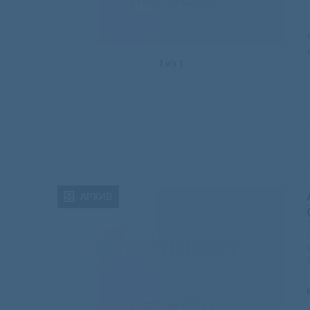
1
из
1
АРХИВ