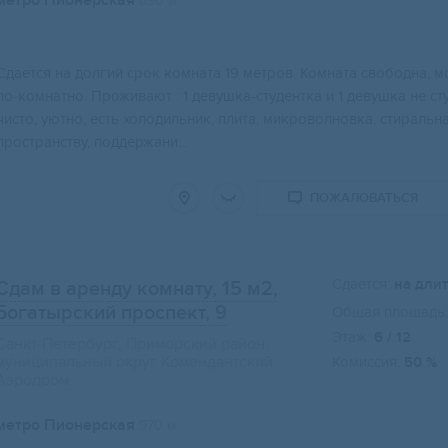
метро Пионерская
690 м
Сдается на долгий срок комната 19 метров. Комната свободна, м
по-комнатно. Проживают : 1 девушка-студентка и 1 девушка не сту
чисто, уютно, есть холодильник, плита, микроволновка, стираль
пространству, поддержани...
ПОЖАЛОВАТЬСЯ
Сдается:
на дли
Сдам в аренду комнату, 15 м2
,
Богатырский проспект, 9
Общая площадь:
Этаж:
6 / 12
Санкт-Петербург, Приморский район,
муниципальный округ Комендантский
Комиссия:
50 %
Аэродром
метро Пионерская
970 м