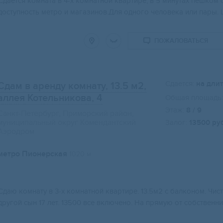
Сдается комната в 4-х комнатной квартире, в 5 минутах пешком
доступность метро и магазинов.Для одного человека или пары.
ПОЖАЛОВАТЬСЯ
Сдается:
на дли
Сдам в аренду комнату, 13.5 м2
,
аллея Котельникова, 4
Общая площадь:
Этаж:
8 / 9
Санкт-Петербург, Приморский район,
муниципальный округ Комендантский
Залог:
13500 ру
Аэродром
метро Пионерская
1020 м
Сдаю комнату в 3-х комнатной квартире. 13.5м2 с балконом. Чис
другой сын 17 лет. 13500 все включено. На прямую от собственн