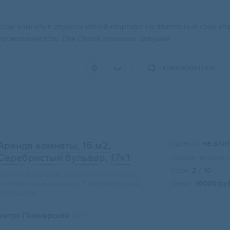
сдам комнату в двухкомнатной квартире ,на длительный срок.ква
проживания есть. Для Одной женщины, девушки.
ПОЖАЛОВАТЬСЯ
Сдается:
на дли
Аренда комнаты, 16 м2
,
Серебристый бульвар, 17к1
Общая площадь:
Этаж:
2 / 10
Санкт-Петербург, Приморский район,
муниципальный округ Комендантский
Залог:
16000 ру
Аэродром
метро Пионерская
840 м