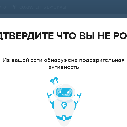
СОХРАНЕННЫЕ ФОРМЫ
0
САНКТ-ПЕТЕРБУРГ
СМЕНИТЬ ГОРОД
ТВЕРДИТЕ ЧТО ВЫ НЕ Р
Из вашей сети обнаружена подозрительная
активность
ТИП
ЦЕ
Показать 150 объявлений
Показать на карте