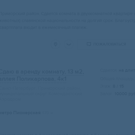
Приморский район. Сдается комната в двухкомнатной квартире 
животных) славянской национальности на долгий срок. Благоус
Квартплата входит в ежемесячный платеж.
ПОЖАЛОВАТЬСЯ
Сдается:
на дли
Сдаю в аренду комнату, 13 м2
,
аллея Поликарпова, 4к1
Общая площадь:
Этаж:
8 / 15
Санкт-Петербург, Приморский район,
муниципальный округ Комендантский
Залог:
10000 ру
Аэродром
метро Пионерская
470 м