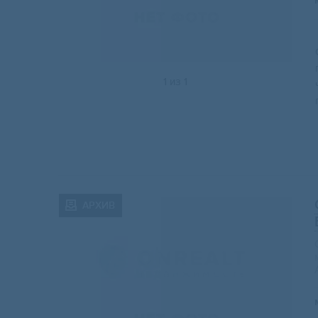
1
из
1
АРХИВ