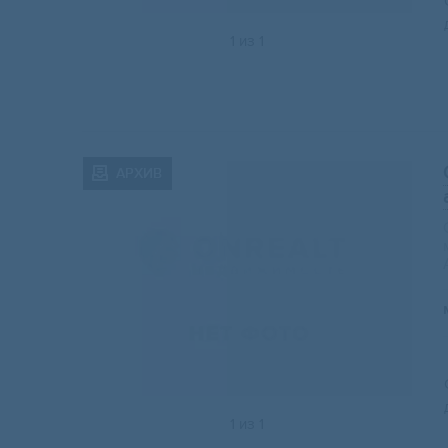
1
из
1
АРХИВ
1
из
1