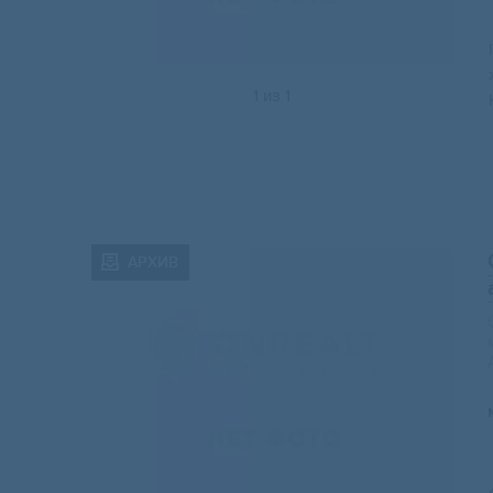
1
из
1
АРХИВ