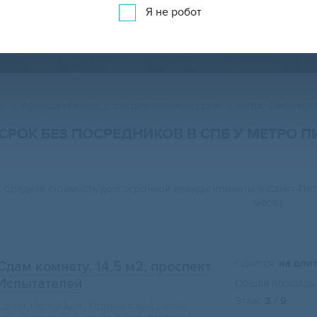
Я не робот
АРЕНДА КОМНАТ ДОЛГОСРОЧНО НА КАРТ
е
Аренда комнат
На длительный срок
метро Пионерс
СРОК БЕЗ ПОСРЕДНИКОВ В СПБ У МЕТРО 
Средняя стоимость долгосрочной аренды комнаты в Санкт-Пе
месяц.
Сдается:
на дли
Сдам комнату, 14.5 м2
, проспект
Испытателей
Общая площадь:
Этаж:
3 / 9
Санкт-Петербург, Приморский район,