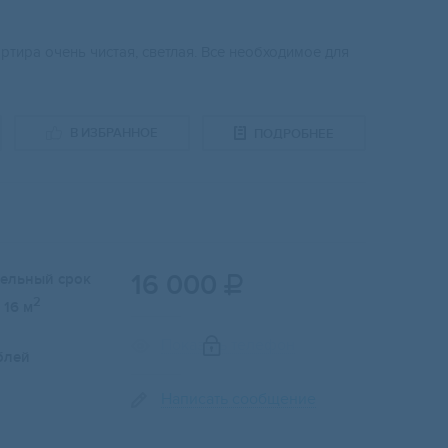
ртира очень чистая, светлая. Все необходимое для
В ИЗБРАННОЕ
ПОДРОБНЕЕ
16 000
тельный срок

2
16 м
Показать телефон
блей
Написать сообщение