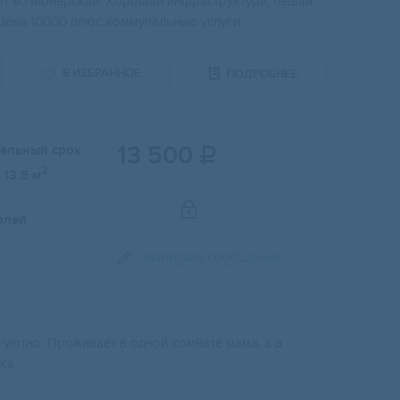
 от м.Пионерская. Хорошая инфраструктура, пешая
 Цена 10000 плюс коммунальные услуги.
В ИЗБРАННОЕ
ПОДРОБНЕЕ
13 500
тельный срок

2
13.5 м
Показать телефон
блей
Написать сообщение
т уютно. Проживает в одной комнате мама, а в
ика