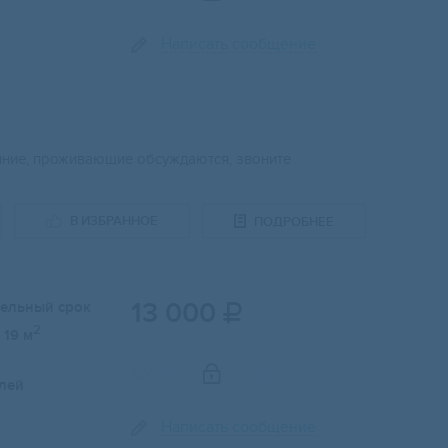
Написать сообщение
ояние, проживающие обсуждаются, звоните
В ИЗБРАННОЕ
ПОДРОБНЕЕ
13 000
тельный срок

2
19 м
Показать телефон
лей
Написать сообщение