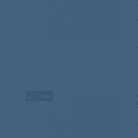
1
из
1
АРХИВ