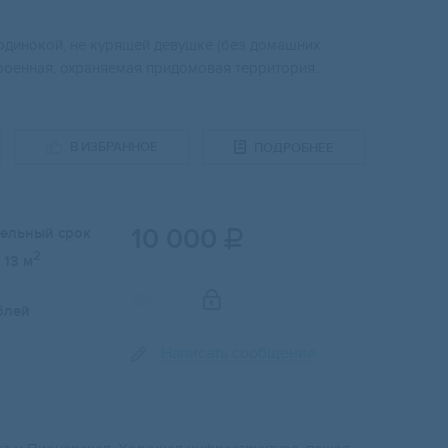
одинокой, не курящей девушке (без домашних
троенная, охраняемая придомовая территория.
В ИЗБРАННОЕ
ПОДРОБНЕЕ
10 000
тельный срок

2
13 м
Показать телефон
блей
Написать сообщение