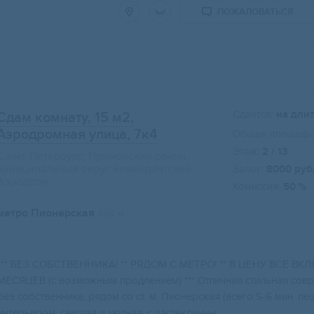
ПОЖАЛОВАТЬСЯ
Сдается:
на дли
Сдам комнату, 15 м2
,
Аэродромная улица, 7к4
Общая площадь:
Этаж:
2 / 13
Санкт-Петербург, Приморский район,
муниципальный округ Комендантский
Залог:
8000 руб
Аэродром
Комиссия:
50 %
метро Пионерская
450 м
*** БЕЗ СОБСТВЕННИКА! ** РЯДОМ С МЕТРО! ** В ЦЕНУ ВСЁ ВКЛЮ
МЕСЯЦЕВ (с возможным продлением) *** Отличная стильная совр
без собственника, рядом со ст. м. Пионерская (всего 5-6 мин. 
интерьером, светлая и уютная, с застекленны...