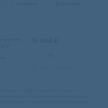
В ИЗБРАННОЕ
ПОДРОБНЕЕ
16 000
тельный срок

2
15 м
Показать телефон
лей
Написать сообщение
ЧЕНО! *** *** СДАЁТСЯ НА СРОК от 2 до 6
еменная комната в малонаселенной тихой квартире,
пешком!) Комната со свежим ремонтом и дизайнерским