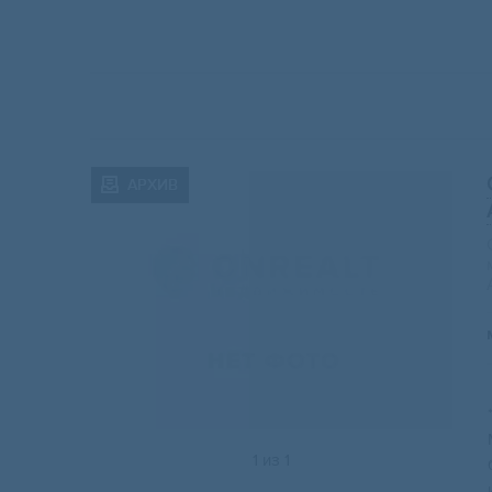
АРХИВ
1
из
1