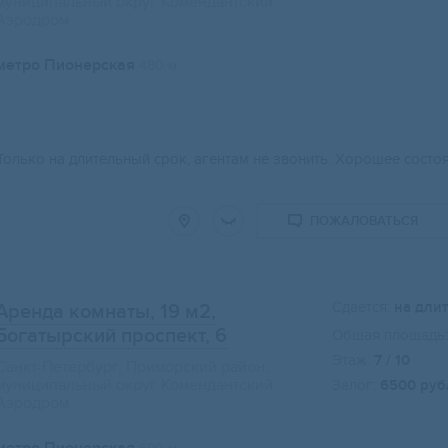
муниципальный округ Комендантский
Аэродром
метро Пионерская
480 м
Свернуть карту
Только на длительный срок, агентам не звонить. Хорошее сост
ПОЖАЛОВАТЬСЯ
Сдается:
на дли
Аренда комнаты, 19 м2
,
Богатырский проспект, 6
Общая площадь:
Этаж:
7 / 10
Санкт-Петербург, Приморский район,
муниципальный округ Комендантский
Залог:
6500 руб
Аэродром