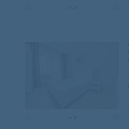
1
из
24
1
из
16