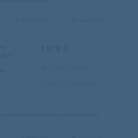
омиссия не взимается.
В ИЗБРАННОЕ
ПОДРОБНЕЕ
1 979
чно

2
28 м
Показать телефон
лью
Написать сообщение
тью обставлена всей мебелью для проживания.