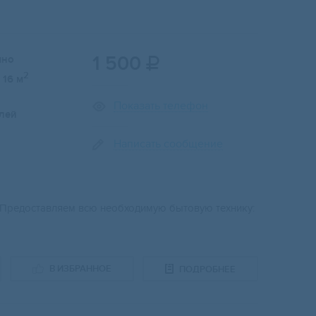
1 500
чно

2
16 м
Показать телефон
лей
Написать сообщение
е. Предоставляем всю необходимую бытовую технику:
В ИЗБРАННОЕ
ПОДРОБНЕЕ