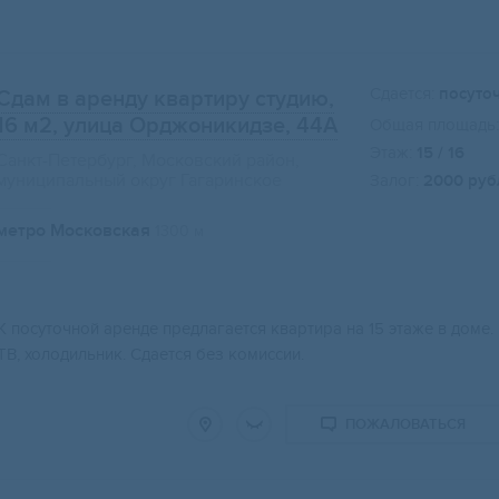
Сдается:
посуто
Сдам в аренду квартиру студию,
16 м2
, улица Орджоникидзе, 44А
Общая площадь:
Этаж:
15 / 16
Санкт-Петербург, Московский район,
муниципальный округ Гагаринское
Залог:
2000 руб
метро Московская
1300 м
К посуточной аренде предлагается квартира на 15 этаже в дом
ТВ, холодильник. Сдается без комиссии.
ПОЖАЛОВАТЬСЯ