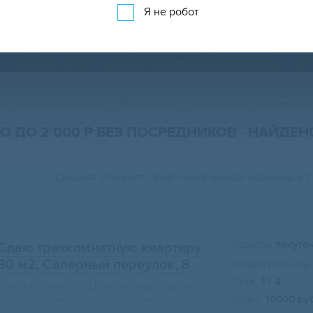
Я не робот
АРЕНДА КВАРТИР ПОСУТОЧНО НА КАРТЕ
е
Аренда квартир
Посуточно
До 2 000 р
Недорого
О ДО 2 000 Р БЕЗ ПОСРЕДНИКОВ
- НАЙДЕ
Средняя стоимость посуточной аренды квартиры в 
Сдается:
посуто
Сдаю трехкомнатную квартиру,
80 м2
, Сапёрный переулок, 8
Общая площадь:
Этаж:
1 / 4
Санкт-Петербург, Центральный район,
муниципальный округ Литейный
Залог:
10000 ру