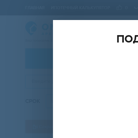
ГЛАВНАЯ
ИПОТЕЧНЫЙ КАЛЬКУЛЯТОР
0
ПОД
Ваш проводник в мире Недвижимости
АРЕНДА
Введите район, округ, метро, ЖК, улицу
СРОК
КОМН
посуточно
Сохранить форму