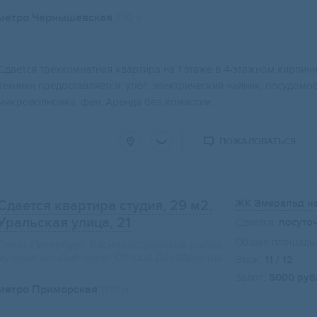
метро Чернышевская
390 м
Свернуть карту
Сдается трехкомнатная квартира на 1 этаже в 4-этажном кирпичн
техники предоставляется: утюг, электрический чайник, посудом
микроволновка, фен. Аренда без комиссии.
ПОЖАЛОВАТЬСЯ
ЖК Эмеральд н
Сдается квартира студия, 29 м2
,
Уральская улица, 21
Сдается:
посуто
Общая площадь:
Санкт-Петербург, Василеостровский район,
муниципальный округ Остров Декабристов
Этаж:
11 / 12
Залог:
5000 руб
метро Приморская
1310 м