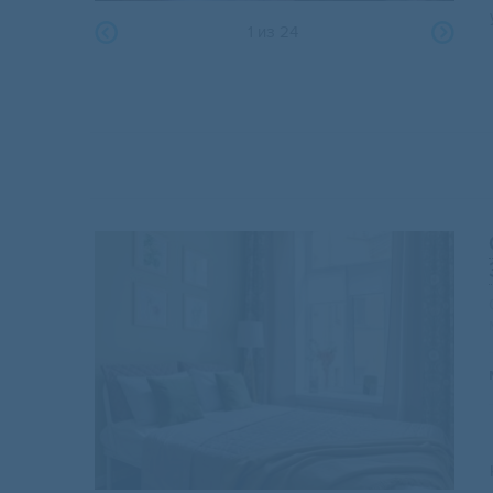
1
из
24