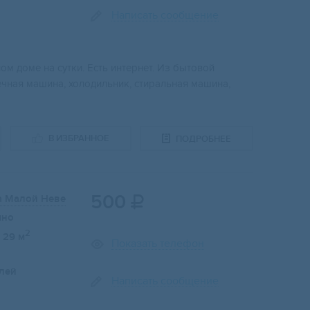
Написать сообщение
ом доме на сутки. Есть интернет. Из бытовой
оечная машина, холодильник, стиральная машина,
В ИЗБРАННОЕ
ПОДРОБНЕЕ
500
а Малой Неве

чно
2
29 м
Показать телефон
лей
Написать сообщение