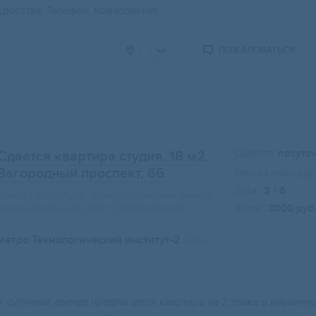
удобства. Телефон. Комиссии нет.
ПОЖАЛОВАТЬСЯ
Сдается:
посуто
Сдается квартира студия, 18 м2
,
Загородный проспект, 66
Общая площадь:
Этаж:
2 / 6
Санкт-Петербург, Адмиралтейский район,
муниципальный округ Семеновский
Залог:
3000 руб
метро Технологический институт-2
220 м
К суточной аренде предлагается квартира на 2 этаже в кирпично