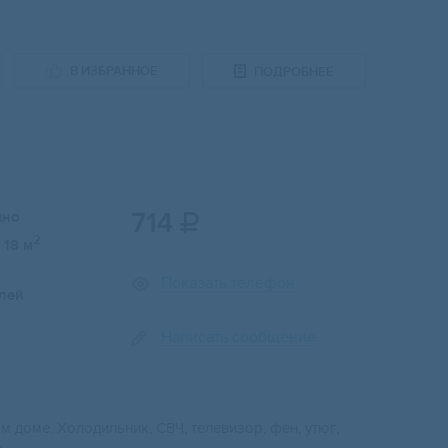
В ИЗБРАННОЕ
ПОДРОБНЕЕ
714
чно

2
18 м
Показать телефон
лей
Написать сообщение
м доме. Холодильник, СВЧ, телевизор, фен, утюг,