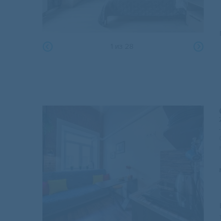
1
из
28