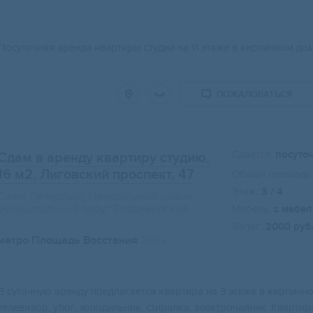
Посуточная аренда квартиры студии на 11 этаже в кирпичном дом
ПОЖАЛОВАТЬСЯ
Сдается:
посуто
Сдам в аренду квартиру студию,
16 м2
, Лиговский проспект, 47
Общая площадь:
Этаж:
3 / 4
Санкт-Петербург, Центральный район,
муниципальный округ Владимирский
Мебель:
с мебе
Залог:
2000 руб
метро Площадь Восстания
200 м
В суточную аренду предлагается квартира на 3 этаже в кирпично
телевизор, утюг, холодильник, стиралка, электрочайник. Кварт