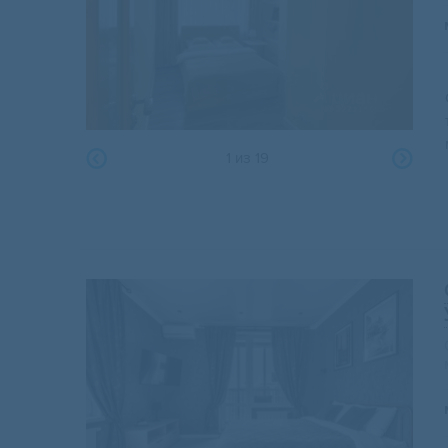
1
из
19