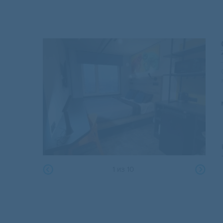
1
из
10