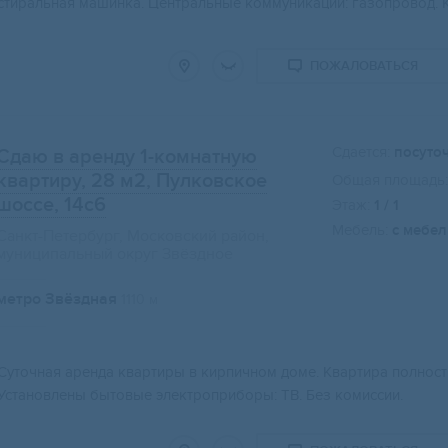
стиральная машинка. Центральные коммуникации: газопровод. К
ПОЖАЛОВАТЬСЯ
Сдается:
посуто
Сдаю в аренду 1-комнатную
квартиру, 28 м2
, Пулковское
Общая площадь:
шоссе, 14с6
Этаж:
1 / 1
Мебель:
с мебе
Санкт-Петербург, Московский район,
муниципальный округ Звёздное
метро Звёздная
1110 м
Суточная аренда квартиры в кирпичном доме. Квартира полнос
Установлены бытовые электроприборы: ТВ. Без комиссии.