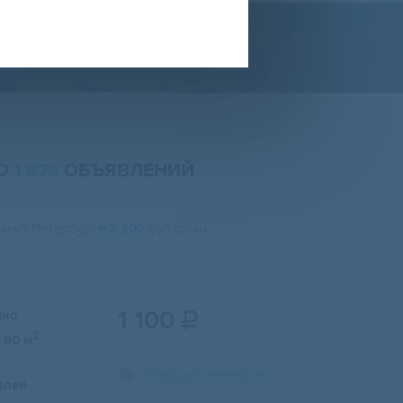
НО
1 878
ОБЪЯВЛЕНИЙ
Санкт-Петербурге
2 200
руб/сутки.
1 100
чно

2
80 м
Показать телефон
блей