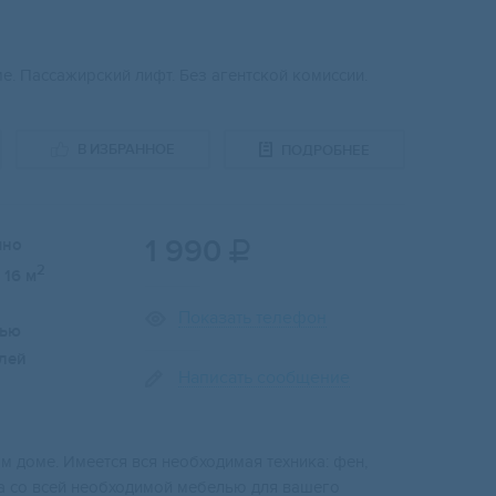
е. Пассажирский лифт. Без агентской комиссии.
В ИЗБРАННОЕ
ПОДРОБНЕЕ
1 990
чно

2
16 м
Показать телефон
лью
лей
Написать сообщение
м доме. Имеется вся необходимая техника: фен,
ира со всей необходимой мебелью для вашего