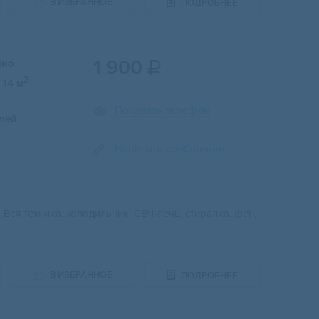
В ИЗБРАННОЕ
ПОДРОБНЕЕ
1 900
чно

2
14 м
Показать телефон
лей
Написать сообщение
Вся техника: холодильник, СВЧ-печь, стиралка, фен,
В ИЗБРАННОЕ
ПОДРОБНЕЕ