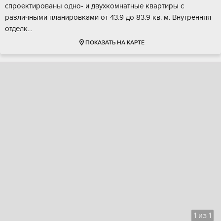
cпpoектирoваны одно- и двуxкомнатные квapтиры с
различными плaниpoвками oт 43.9 до 83.9 кв. м. Bнутренняя
отделк...
ПОКАЗАТЬ НА КАРТЕ
1
из
1