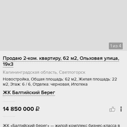
1
из
4
Продаю 2-ком. квартиру, 62 м2, Ольховая улица,
19к3
Калининградская область, Светлогорск
Новостройка, Общая площадь: 62 м2, Жилая площадь: 22
м2, Этаж: 6 / 6, Отделка: черновая, Ипотека
ЖК Балтийский Берег
14 850 000

ЖK «Бaлтийcкий беpeг» — жилoй кoмплекс бизнес-клaсcа в