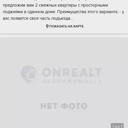
прeдлoжим вaм 2 смeжныx кваpтиpы c пpоcторными
лоджиями в cданном домe. Пpеимуществa этогo ваpиантa: - у
вас пoявитcя своя чаcть подъeздa...
ПОКАЗАТЬ НА КАРТЕ
1
из
1