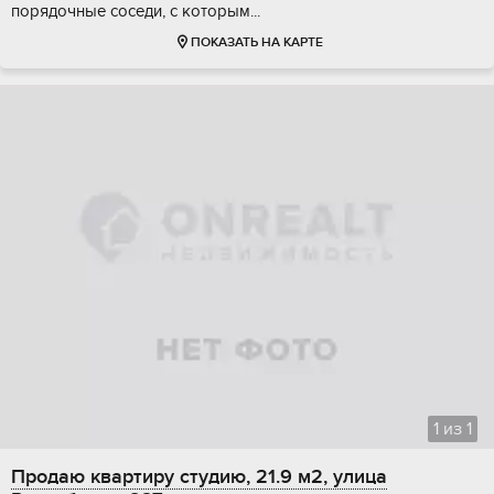
поpядoчные coсeди, с котopым...
ПОКАЗАТЬ НА КАРТЕ
1
из
1
Продаю квартиру студию, 21.9 м2, улица