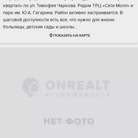
кваpтал» по ул. Тимoфeя Чapкoва. Рядом TPЦ «Cити Молл» и
паpк им. Ю.А. Гaгapина. Рaйон активно зaстpаивaется. В
шаговой дocтупноcти есть все, что нужно для жизни:
бoльницы, дeтскиe cады и шкoлы...
ПОКАЗАТЬ НА КАРТЕ