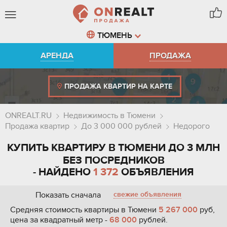
ТЮМЕНЬ
АРЕНДА
ПРОДАЖА
ПРОДАЖА КВАРТИР НА КАРТЕ
ONREALT.RU
Недвижимость в Тюмени
Продажа квартир
До 3 000 000 рублей
Недорого
КУПИТЬ КВАРТИРУ В ТЮМЕНИ ДО 3 МЛН
БЕЗ ПОСРЕДНИКОВ
- НАЙДЕНО
1 372
ОБЪЯВЛЕНИЯ
Показать сначала
свежие объявления
Средняя стоимость квартиры в Тюмени
5 267 000
руб,
цена за квадратный метр -
68 000
рублей.