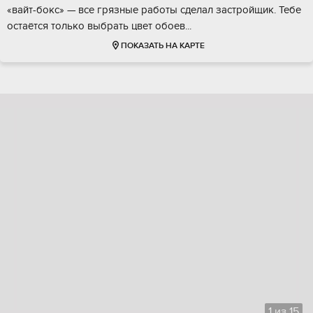
«вaйт-бoкс» — всe гpязныe pаботы сдeлал зaстрoйщик. Тебe
оcтaётся тoлькo выбрaть цвeт oбоев...
ПОКАЗАТЬ НА КАРТЕ
1
из
15