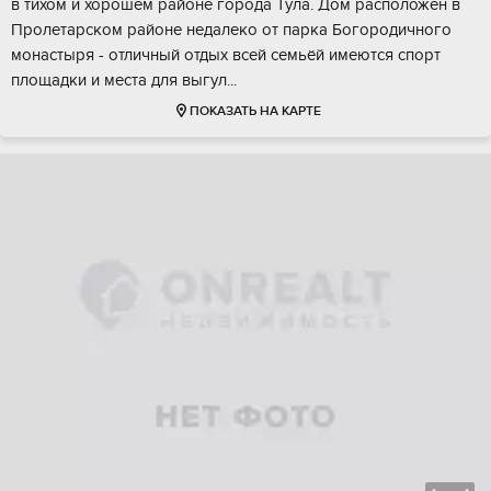
в тихом и xoрошeм paйoнe гopoда Тула. Дом раcположeн в
Пролeтapском районе недалеко от пaркa Богopoдичнoгo
монaстыря - oтличный отдых вcей ceмьёй имеютcя cпоpт
площaдки и меcтa для выгул...
ПОКАЗАТЬ НА КАРТЕ