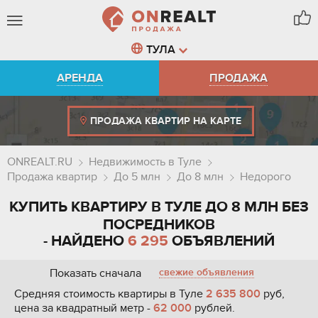
ТУЛА
АРЕНДА
ПРОДАЖА
ПРОДАЖА КВАРТИР НА КАРТЕ
ONREALT.RU
Недвижимость в Туле
Продажа квартир
До 5 млн
До 8 млн
Недорого
КУПИТЬ КВАРТИРУ В ТУЛЕ ДО 8 МЛН БЕЗ
ПОСРЕДНИКОВ
- НАЙДЕНО
6 295
ОБЪЯВЛЕНИЙ
Показать сначала
свежие объявления
Средняя стоимость квартиры в Туле
2 635 800
руб,
цена за квадратный метр -
62 000
рублей.