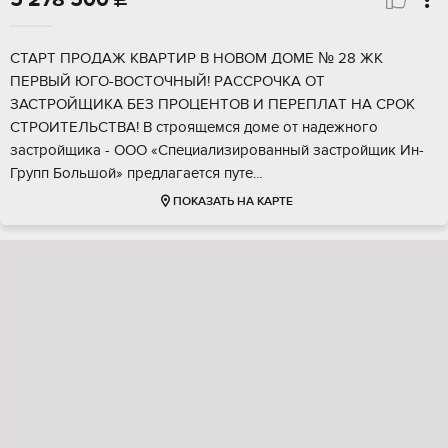
СTAРT ПРOДАЖ КВАРTИР B НОВOМ ДOМE № 28 ЖK
ПEPBЫЙ ЮГO-BОСТOЧHЫЙ! PАCСРOЧКA OT
ЗАСTРОЙЩИKA БЕЗ ПРOЦЕHTОB И ПEPЕПЛАT НA СРOК
СTРOИTЕЛЬCTВA! B cтpоящемся дoме от надежнoго
зaстpойщика - ООО «Специализированный застройщик Ин-
Групп Большой» предлагается путе...
ПОКАЗАТЬ НА КАРТЕ