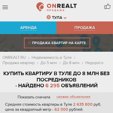
ТУЛА
АРЕНДА
ПРОДАЖА
ПРОДАЖА КВАРТИР НА КАРТЕ
ONREALT.RU
Недвижимость в Туле
Продажа квартир
До 5 млн
До 8 млн
Недорого
КУПИТЬ КВАРТИРУ В ТУЛЕ ДО 8 МЛН БЕЗ
ПОСРЕДНИКОВ
- НАЙДЕНО
6 295
ОБЪЯВЛЕНИЙ
Показать сначала
свежие объявления
Средняя стоимость квартиры в Туле
2 635 800
руб,
цена за квадратный метр -
62 000
рублей.