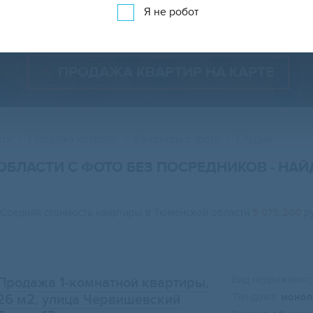
Показать 43 225 объявлений
Показать на карте
Я не робот
ПРОДАЖА КВАРТИР НА КАРТЕ
сти
Продажа квартир
Квартиры с фото
Студии
ОБЛАСТИ С ФОТО БЕЗ ПОСРЕДНИКОВ
- НА
Средняя стоимость квартиры в Тюменской области
5 075 200
ру
Вид недвижимост
Продажа 1-комнатной квартиры,
Тип дома:
монол
26 м2
, улица Червишевский