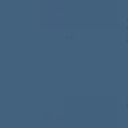
1
из
1