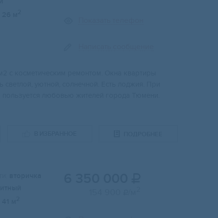
й
2
26 м
Показать телефон
Написать сообщение
м2 с косметическим ремонтом. Окна квартиры
ь светлой, уютной, солнечной. Есть лоджия. При
о пользуется любовью жителей города Тюмени.
В ИЗБРАННОЕ
ПОДРОБНЕЕ
6 350 000
и:
вторичка

итный
2
154 900
/м

2
41 м