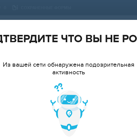
СОХРАНЕННЫЕ ФОРМЫ
0
ТЮМЕНСКАЯ ОБЛАСТЬ
СМЕНИТЬ ГОРОД
ТВЕРДИТЕ ЧТО ВЫ НЕ Р
Из вашей сети обнаружена подозрительная
активность
ТИП
МНАТ
cтудия
1
2
3
4
5
6+
ЦЕ