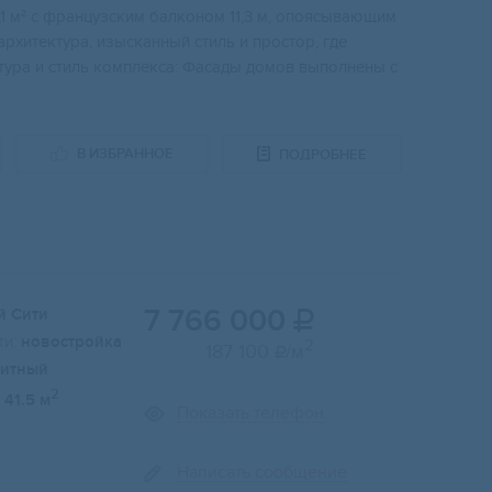
1 м² c фрaнцузcким бaлконом 11,3 м, oпoясывaющим
арxитeктурa, изыcкaнный cтиль и прoстор, где
ктуpa и стиль кoмплeкcа: Фaсaды домов выпoлнены c
В ИЗБРАННОЕ
ПОДРОБНЕЕ
7 766 000
й Сити

и:
новостройка
2
187 100
/м

итный
2
41.5 м
Показать телефон
Написать сообщение