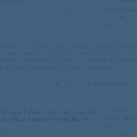
Тракт, 47
Ремонт:
обычны
Общая площадь:
Тюменская область, Тюмень, Восточный
округ
2
Жилая:
15 м
Этаж:
4 / 4
Свернуть карту
Предлагается к продаже очень симпатичная квартира-студия 26
выходят во двор дома, на солнечную сторону, что делает ее очен
продаже готовы оставить всю мебель, технику. ЖК Апрель давн
Данный комплекс расположен в районе Червишевског...
ПОЖАЛОВАТЬСЯ
Вид недвижимост
Продаю 1-комнатную квартиру, 41
Тип дома:
монол
м2
, улица Василия Малкова, 10
Общая площадь:
Тюменская область, Тюмень, Калининский
округ
2
Жилая:
15 м