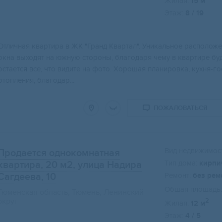
Жилая:
15 м
Этаж:
8 / 19
Отличная квартира в ЖК "Гранд Квартал". Уникальное расположе
окна выходят на южную стороны, благодаря чему в квартире буд
остается все, что видите на фото. Хорошая планировка, кухня-г
отопления, благодар...
ПОЖАЛОВАТЬСЯ
Вид недвижимост
Продается однокомнатная
Тип дома:
кирпи
квартира, 20 м2
, улица Надира
Сагдеева, 10
Ремонт:
без рем
Общая площадь:
Тюменская область, Тюмень, Ленинский
округ
2
Жилая:
12 м
Этаж:
4 / 5