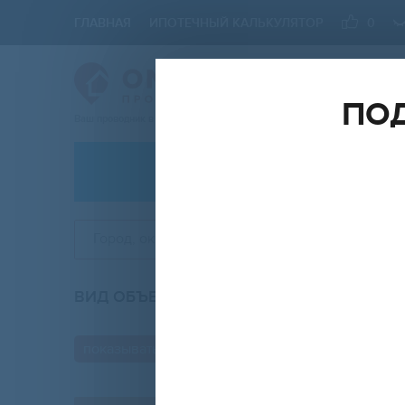
ГЛАВНАЯ
ИПОТЕЧНЫЙ КАЛЬКУЛЯТОР
0
ПОД
Ваш проводник в мире Недвижимости
АРЕНДА
Город, округ, район, ЖК
ВИД ОБЪЕКТА
КО
любой
показывать только с фото