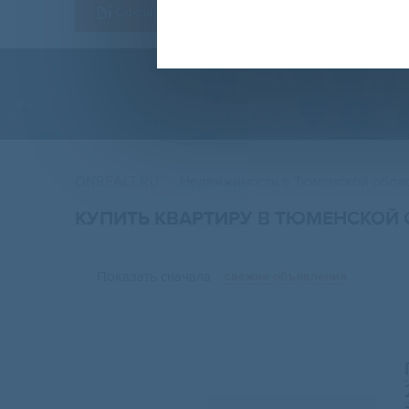
Сохранить форму
ONREALT.RU
Недвижимость в Тюменской обла
КУПИТЬ КВАРТИРУ В ТЮМЕНСКОЙ 
Показать сначала
свежие объявления