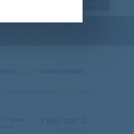
Расширенный фильтр (
1
)
ЙДЕНО
43 225
ОБЪЯВЛЕНИЙ
б, цена за квадратный метр -
63 000
рублей.
3 850 000
и:
вторичка

итный
2
148 100
/м
