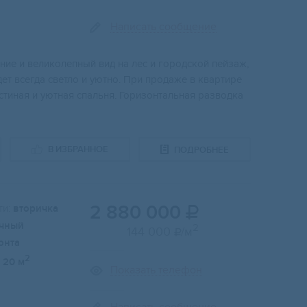
Написать сообщение
ние и великолепный вид на лес и городской пейзаж,
ет всегда светло и уютно. При продаже в квартире
остиная и уютная спальня. Горизонтальная разводка
В ИЗБРАННОЕ
ПОДРОБНЕЕ
2 880 000
и:
вторичка

чный
2
144 000
/м

онта
2
20 м
Показать телефон