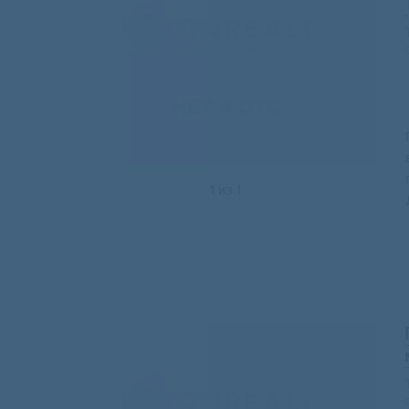
1
из
1