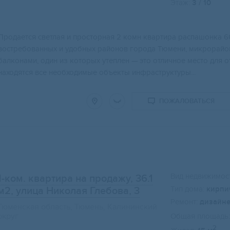
Этаж:
3 / 10
Продается светлая и просторная 2 комн квартира распашонка 6
востребованных и удобных районов города Тюмени, микрорайо
балконами, один из которых утеплен — это отличное место для 
находятся все необходимые объекты инфраструктуры...
ПОЖАЛОВАТЬСЯ
Вид недвижимост
1-ком. квартира на продажу, 36.1
Тип дома:
кирпи
м2
, улица Николая Глебова, 3
Ремонт:
дизайн
Тюменская область, Тюмень, Калининский
округ
Общая площадь:
2