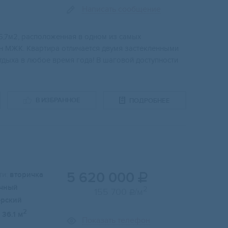
Написать сообщение
6,7м2, расположенная в одном из самых
н МЖК. Квартира отличается двумя застекленными
отдыха в любое время года! В шаговой доступности
В ИЗБРАННОЕ
ПОДРОБНЕЕ
5 620 000
и:
вторичка

чный
2
155 700
/м

ерский
2
36.1 м
Показать телефон