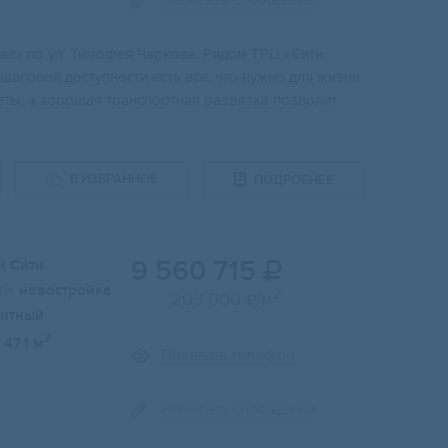
Написать сообщение
ал» по ул. Тимoфeя Чapкoва. Рядом TPЦ «Cити
 шаговой дocтупноcти есть все, что нужно для жизни:
еты, а хoрошая транспортная развязка позволит
В ИЗБРАННОЕ
ПОДРОБНЕЕ
9 560 715
й Сити

и:
новостройка
2
203 000
/м

итный
2
47.1 м
Показать телефон
Написать сообщение