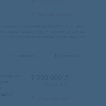
Показать телефон
Написать сообщение
тиры в новом, современном районе Комарово Парк
м2 с одной спальней и кухней-гостиной, где каждый
овой отделкой, что позволяет вам реализовать свои
В ИЗБРАННОЕ
ПОДРОБНЕЕ
7 500 000
и:
вторичка

ьный
2
112 400
/м

й
2
66.7 м
Показать телефон