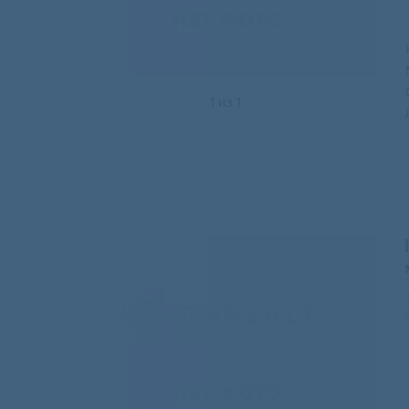
1
из
1