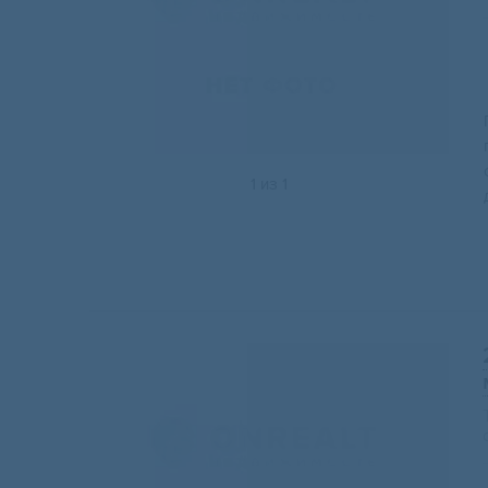
1
из
1