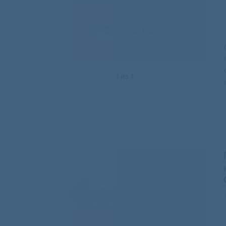
1
из
1