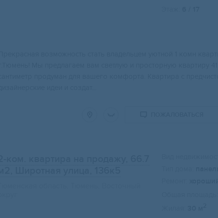
Этаж:
6 / 17
Прекрасная возможность стать владельцем уютной 1 комн квар
г.Тюмень! Мы предлагаем вам светлую и просторную квартиру 41
сантиметр продуман для вашего комфорта. Квартира с предчист
дизайнерские идеи и создат...
ПОЖАЛОВАТЬСЯ
Вид недвижимост
2-ком. квартира на продажу, 66.7
Тип дома:
панел
м2
, Широтная улица, 136к5
Ремонт:
хороши
Тюменская область, Тюмень, Восточный
округ
Общая площадь:
2
Жилая:
30 м