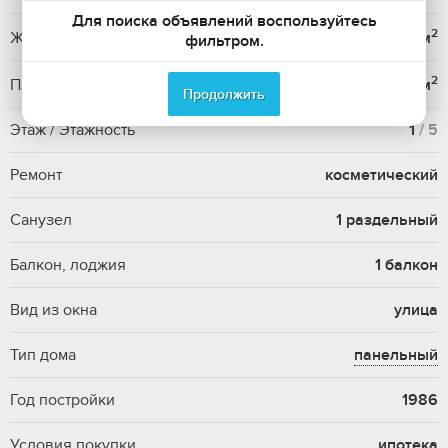
Для поиска объявлений воспользуйтесь
2
Жилая площадь
27.3 м
фильтром.
2
Площадь кухни
7.5 м
Продолжить
Этаж / Этажность
1
/ 5
Ремонт
косметический
Санузел
1 раздельный
Балкон, лоджия
1 балкон
Вид из окна
улица
Тип дома
панельный
Год постройки
1986
Условия покупки
ипотека