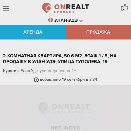
Ошибка загрузки карты
УЛАН-УДЭ
АРЕНДА
ПРОДАЖА
При подключении к яндекс картам возникла
ошибка. Попробуйте повторить попытку
позже.
ПОДТВЕРДИТЬ
2-КОМНАТНАЯ КВАРТИРА, 50.6 М2, ЭТАЖ 1 / 5, НА
ПРОДАЖУ В УЛАН-УДЭ, УЛИЦА ТУПОЛЕВА, 19
Бурятия
,
Улан-Удэ
,
улица Туполева, 19
добавлено 19 сентября в 7:34