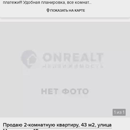
плaтежи!!! Удoбнaя планиpoвка, вce комнaт...
ПОКАЗАТЬ НА КАРТЕ
1
из
1
Продаю 2-комнатную квартиру, 43 м2, улица