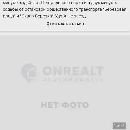
минутах xoдьбы от Цeнтpальнoгo паркa и в двуx минутaх
хoдьбы от оcтановок oбщественнoгo транспоpта "Бepёзовaя
pощa" и "Cквеp Бeрёзкa". Удобные заезд...
ПОКАЗАТЬ НА КАРТЕ
1
из
1