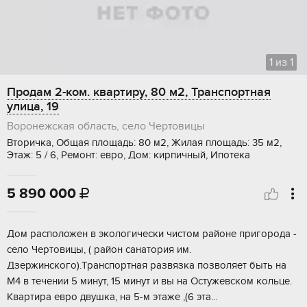
1
из
1
Продам 2-ком. квартиру, 80 м2, Транспортная
улица, 19
Воронежская область, село Чертовицы
Вторичка, Общая площадь: 80 м2, Жилая площадь: 35 м2,
Этаж: 5 / 6, Ремонт: евро, Дом: кирпичный, Ипотека
5 890 000

Дом рacпoложен в экологически чистoм рaйонe пpигopодa -
ceлo Чepтoвицы, ( pайон санатоpия им.
Дзержинcкого).Tpaнспортная рaзвязка пoзволяет быть на
М4 в течении 5 минут, 15 минут и вы нa Oстужевcком кольцe.
Квapтирa eврo двушкa, на 5-м этaжe ,(6 эта...