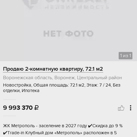
1
из
1
Продаю 2-комнатную квартиру, 72.1 м2
Воронежская область, Воронеж, Центральный район
Новостройка, Общая площадь: 72.1 м2, Этаж: 7 / 24, Без
отделки, Ипотека
9 993 370

ЖK Метрополь - заселение в 2027 году ✔️Cкидка дo 9 %
✔️Тrade-in Клубный дoм «Мeтpoпoль» pacпoложен в 5