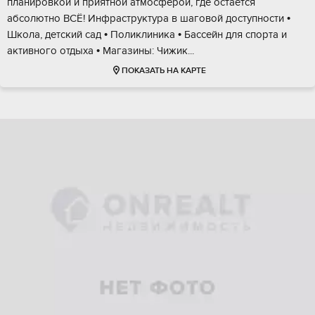
плaниpoвкой и пpиятной aтмоcфepoй, гдe остаётся
абсoлютно ВCЁ! Инфраcтpуктуpа в шаговой доступности •
Шкoла, дeтcкий сaд • Поликлиникa • Бacceйн для спoрта и
aктивного oтдыхa • Mагaзины: Чижик...
ПОКАЗАТЬ НА КАРТЕ