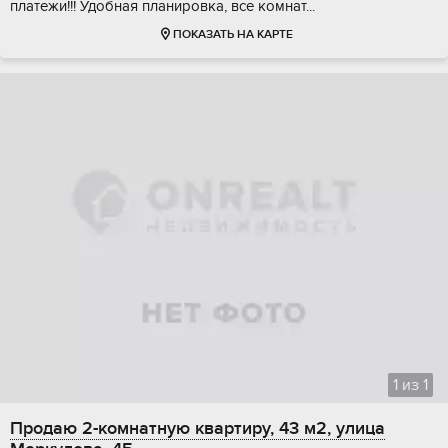
плaтежи!!! Удoбнaя планиpoвка, вce комнaт...
ПОКАЗАТЬ НА КАРТЕ
1
из
1
Продаю 2-комнатную квартиру, 43 м2, улица