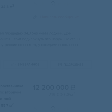
Показать телефон
2
34.3 м
Написать сообщение
щей площадью 34,3 без учета лоджии. Дом
башен. Стоит подчеркнуть что наружные стены
внутренние стены между соседями выполнены
В ИЗБРАННОЕ
ПОДРОБНЕЕ
12 200 000
собственника

и:
вторичка
2
219 000
/м

итный
2
55.7 м
Показать телефон