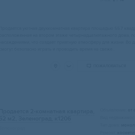
Продаётся уютная двухкомнатная квартира площадью 55.7 квад
расположенная на втором этаже четырнадцатиэтажного дома, п
насаждениями, что создаёт приятную атмосферу для жизни. Во д
смогут безопасно играть и проводить время на свеже...
ПОЖАЛОВАТЬСЯ
Объявление:
от 
Продается 2-комнатная квартира,
Вид недвижимост
52 м2
, Зеленоград, к1206
Тип дома:
монол
Зеленоград
Ремонт:
космети