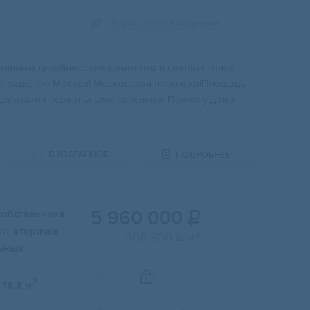
Написать сообщение
менным дизайнерским ремонтом в светлых тонах.
нограде, это Москва! Московская прописка!Площадь
раздвижными зеркальными панелями. Прямо у дома
В ИЗБРАННОЕ
ПОДРОБНЕЕ
5 960 000
собственника

и:
вторичка
2
308 800
/м

ьный
Показать телефон
2
19.3 м