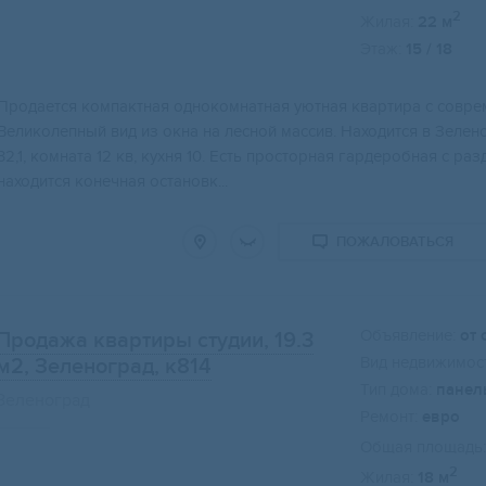
2
Жилая:
22 м
Этаж:
15 / 18
Продается компактная однокомнатная уютная квартира с совре
Великолепный вид из окна на лесной массив. Находится в Зеле
32,1, комната 12 кв, кухня 10. Есть просторная гардеробная с 
находится конечная остановк...
ПОЖАЛОВАТЬСЯ
Объявление:
от 
Продажа квартиры студии, 19.3
Вид недвижимост
м2
, Зеленоград, к814
Тип дома:
панел
Зеленоград
Ремонт:
евро
Общая площадь:
2
Жилая:
18 м