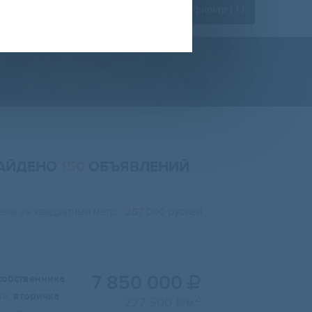
Расширенный фильтр (
1
)
НАЙДЕНО
150
ОБЪЯВЛЕНИЙ
цена за квадратный метр -
257 000
рублей.
7 850 000
собственника

и:
вторичка
2
227 500
/м
