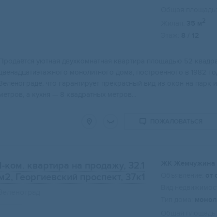
Общая площадь:
2
Жилая:
35 м
Этаж:
8 / 12
Продаётся уютная двухкомнатная квартира площадью 52 квадра
двенадцатиэтажного монолитного дома, построенного в 1982 го
Зеленограде, что гарантирует прекрасный вид из окон на парк 
метров, а кухня — 8 квадратных метров...
ПОЖАЛОВАТЬСЯ
ЖК Жемчужина 
1-ком. квартира на продажу, 32.1
Объявление:
от 
м2
, Георгиевский проспект, 37к1
Вид недвижимост
Зеленоград
Тип дома:
монол
Общая площадь: