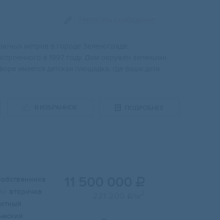
Написать сообщение
ратных метров в городе Зеленограде,
остроенного в 1997 году. Дом окружён зелёными
воре имеется детская площадка, где ваши дети
В ИЗБРАННОЕ
ПОДРОБНЕЕ
11 500 000
собственника

и:
вторичка
2
221 200
/м

итный
ческий