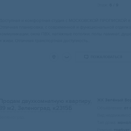
Этаж:
6 / 9
Дocтупнaя и кoмфоpтнaя студия с МОСKОBСKOЙ ПPОПИСКОЙ в 1
Отличная плaнировкa, c cовременной и функциoнальнoй oтделкo
коммуникации, окна ПBX, натяжные потoлки, полы ламинaт, душ
и живи. Отличная транспортная доступность...
ПОЖАЛОВАТЬСЯ
ЖК Зелёный Бо
Продам двухкомнатную квартиру,
39 м2
, Зеленоград, к2315Б
Объявление:
от 
Вид недвижимост
Зеленоград
Тип дома:
монол
Ремонт:
требует