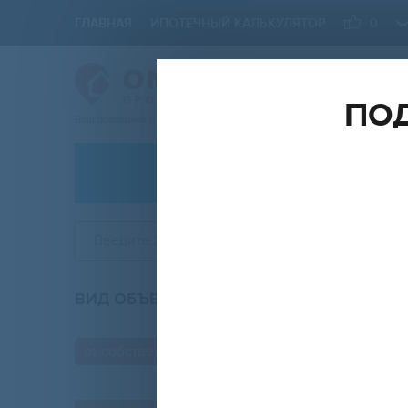
ГЛАВНАЯ
ИПОТЕЧНЫЙ КАЛЬКУЛЯТОР
0
ПОД
Ваш проводник в мире Недвижимости
АРЕНДА
Введите ЖК
ВИД ОБЪЕКТА
КО
любой
от собственника