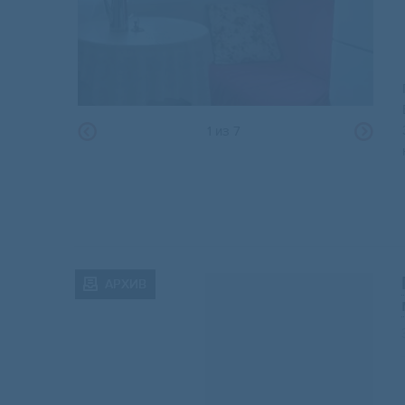
1
из
7
АРХИВ