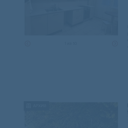
1
из
10
АРХИВ