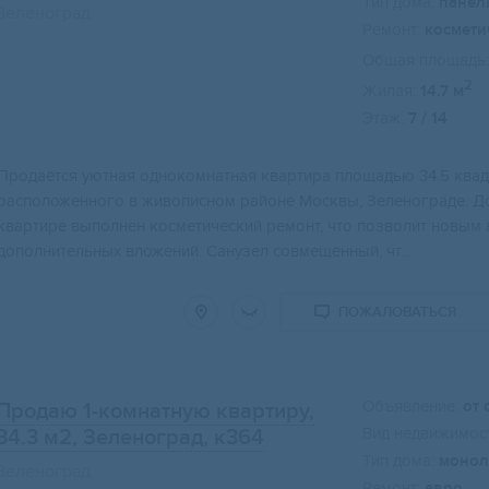
Тип дома:
панел
Зеленоград
Ремонт:
космети
Общая площадь:
2
Жилая:
14.7 м
Этаж:
7 / 14
Свернуть карту
Продаётся уютная однокомнатная квартира площадью 34.5 квад
расположенного в живописном районе Москвы, Зеленограде. Дом 
квартире выполнен косметический ремонт, что позволит новым 
дополнительных вложений. Санузел совмещённый, чт...
ПОЖАЛОВАТЬСЯ
Объявление:
от 
Продаю 1-комнатную квартиру,
Вид недвижимост
34.3 м2
, Зеленоград, к364
Тип дома:
монол
Зеленоград
Ремонт:
евро