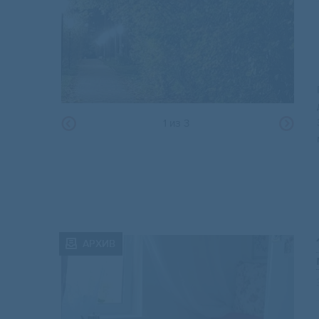
1
из
3
АРХИВ