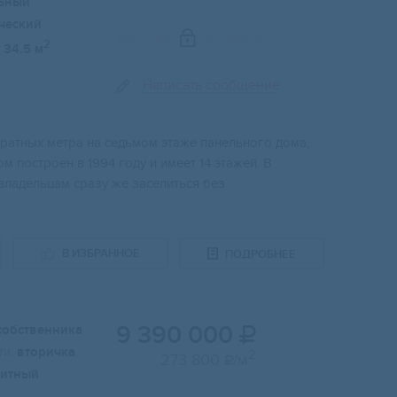
ьный
ческий
Показать телефон
2
34.5 м
Написать сообщение
ратных метра на седьмом этаже панельного дома,
построен в 1994 году и имеет 14 этажей. В
владельцам сразу же заселиться без
В ИЗБРАННОЕ
ПОДРОБНЕЕ
9 390 000
собственника

и:
вторичка
2
273 800
/м

итный