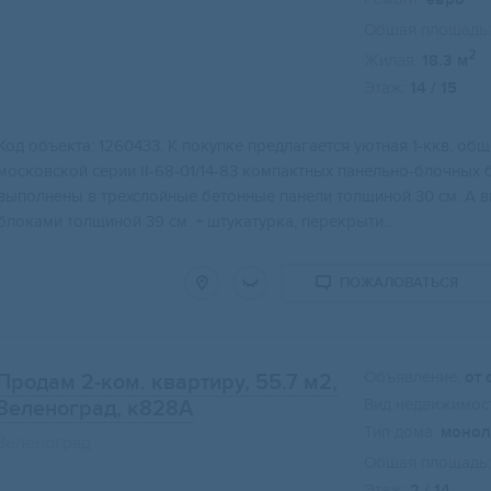
Общая площадь:
2
Жилая:
18.3 м
Этаж:
14 / 15
Код объекта: 1260433. К покупке предлагается уютная 1-ккв, об
московской серии II-68-01/14-83 компактных панельно-блочных 
выполнены в трехслойные бетонные панели толщиной 30 см. А 
блоками толщиной 39 см. + штукатурка, перекрыти...
ПОЖАЛОВАТЬСЯ
Объявление:
от 
Продам 2-ком. квартиру, 55.7 м2
,
Вид недвижимост
Зеленоград, к828А
Тип дома:
монол
Зеленоград
Общая площадь:
Этаж:
2 / 14