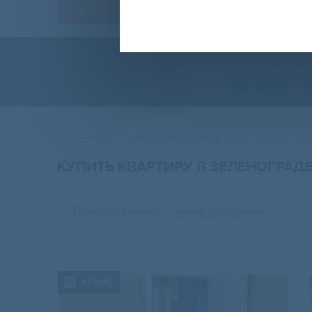
Сохранить форму
ONREALT.RU
Недвижимость в Зеленограде
КУПИТЬ КВАРТИРУ В ЗЕЛЕНОГРАД
Показать сначала
свежие объявления
АРХИВ