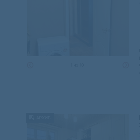
1
из
10
АРХИВ