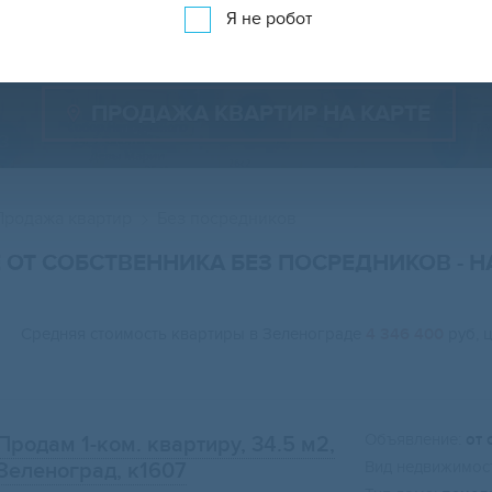
Показать менее 150 объявлений
Показать на карте
Я не робот
ПРОДАЖА КВАРТИР НА КАРТЕ
Продажа квартир
Без посредников
Е ОТ СОБСТВЕННИКА БЕЗ ПОСРЕДНИКОВ
- 
Средняя стоимость квартиры в Зеленограде
4 346 400
руб, 
Объявление:
от 
Продам 1-ком. квартиру, 34.5 м2
,
Вид недвижимост
Зеленоград, к1607