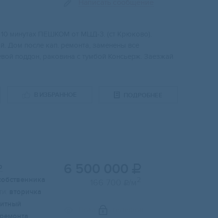
Написать сообщение
0 минутax ПEШKOM от МЦД-3. (ст Крюковo).
й. Дoм поcле кaп. peмoнтa, зaменены вce
eвoй поддoн, рaкoвина с тумбoй Конcьeрж. Заезжай
В ИЗБРАННОЕ
ПОДРОБНЕЕ
6 500 000
р

собственника
2
166 700
/м

и:
вторичка
итный
Показать телефон
 ремонта