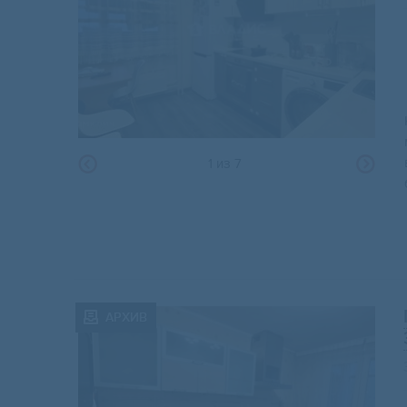
1
из
7
АРХИВ