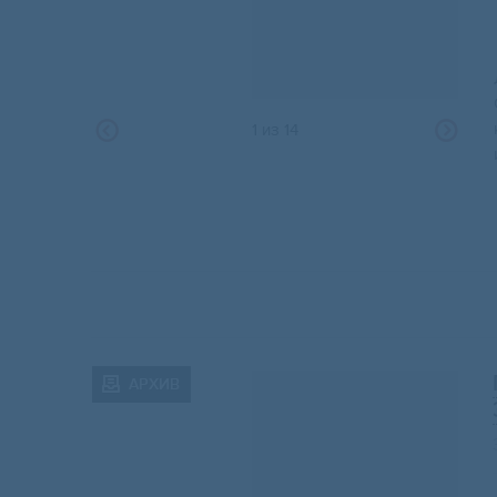
1
из
14
АРХИВ