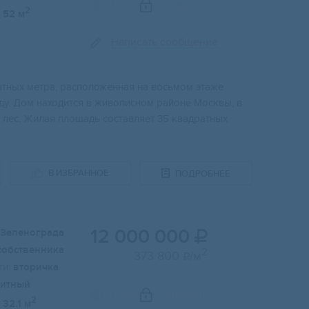
Показать телефон
2
52 м
Написать сообщение
тных метра, расположенная на восьмом этаже
ду. Дом находится в живописном районе Москвы, в
и лес. Жилая площадь составляет 35 квадратных
В ИЗБРАННОЕ
ПОДРОБНЕЕ
12 000 000
Зеленограда

собственника
2
373 800
/м

и:
вторичка
итный
Показать телефон
2
32.1 м