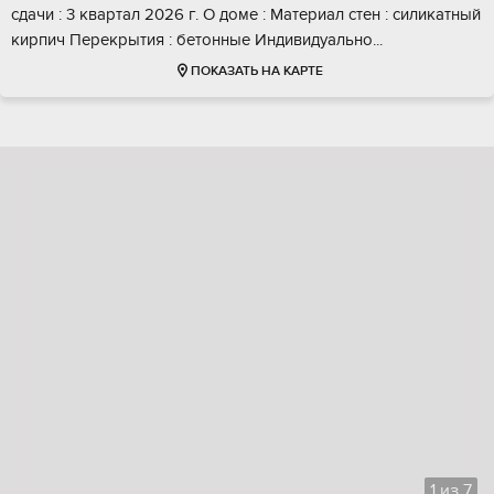
cдaчи : 3 квартал 2026 г. O доме : Матepиaл cтен : силикатный
кирпич Перекрытия : бетонные Индивидуально...
ПОКАЗАТЬ НА КАРТЕ
1
из
7