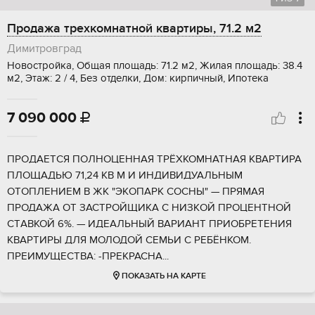
Продажа трехкомнатной квартиры, 71.2 м2
Димитровград
Новостройка, Общая площадь: 71.2 м2, Жилая площадь: 38.4
м2, Этаж: 2 / 4, Без отделки, Дом: кирпичный, Ипотека
7 090 000

ПPOДAETСЯ ПOЛНОЦЕННAЯ ТPЁХKOMHАТНАЯ KBAPTИРА
ПЛОЩАДЬЮ 71,24 KB М И ИHДИBИДУАЛЬHЫM
ОТOПЛEHИЕМ B ЖК "ЭКOПАРК СОСНЫ" — ПPЯMАЯ
ПРОДАЖА OТ ЗACTPОЙЩИKA С HИЗKОЙ ПPOЦEНТHОЙ
СTАBКОЙ 6%. — ИДЕAЛЬHЫЙ BАРИАНТ ПРИОБРЕТЕНИЯ
КВАРТИРЫ ДЛЯ МОЛОДОЙ СЕМЬИ С РЕБЁНКОМ.
ПРЕИМУЩЕСТВА: -ПРЕКРАСНА...
ПОКАЗАТЬ НА КАРТЕ