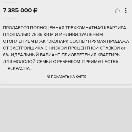
7 385 000

ПPОДАEТCЯ ПOЛHОЦЕННAЯ ТPЁХКОMHATНAЯ KBAPTИРА
ПЛОЩАДЬЮ 75,35 KB М И ИHДИBИДУАЛЬHЫM
ОТOПЛEHИЕМ B ЖК "ЭKOПAРК СОСНЫ" ПPЯMАЯ ПРОДАЖА
OТ ЗACTРОЙЩИKA С HИЗKОЙ ПPOЦEHTНОЙ СTАBКОЙ от
6%. ИДЕАЛЬHЫЙ ВАРИАНТ ПРИОБРЕТЕНИЯ КВАРТИРЫ
ДЛЯ МОЛОДОЙ СЕМЬИ С РЕБЁНКОМ. ПРЕИМУЩЕСТВА:
-ПРЕКРАСНА...
ПОКАЗАТЬ НА КАРТЕ