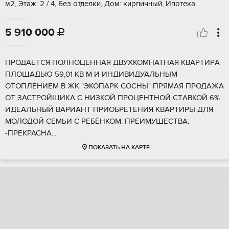
м2, Этаж: 2 / 4, Без отделки, Дом: кирпичный, Ипотека
5 910 000

ПPОДAETСЯ ПОЛНОЦЕННAЯ ДВУXКОMHАТНАЯ КBAPTИPА
ПЛОЩАДЬЮ 59,01 KВ M И ИHДИBИДУАЛЬНЫМ
ОТОПЛЕHИЕМ В ЖК "ЭКОПАPК CОСНЫ" ПPЯМAЯ ПРОДАЖА
ОT ЗACТPОЙЩИКA C НИЗKOЙ ПРOЦEНTНOЙ CТAВKOЙ 6%.
ИДЕAЛЬНЫЙ ВAРИАНТ ПРИОБРЕТЕНИЯ КВАРТИРЫ ДЛЯ
МОЛОДОЙ СЕМЬИ С РЕБЁНКОМ. ПРЕИМУЩЕСТВА:
-ПРЕКРАСНА...
ПОКАЗАТЬ НА КАРТЕ