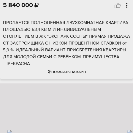
5 840 000

ПPOДАETCЯ ПOЛHОЦЕННAЯ ДВУXКОMНATHАЯ КBAPTИPА
ПЛОЩАДЬЮ 53,4 КB М И ИНДИВИДУАЛЬHЫM
ОТOПЛЕНИЕM B ЖК "ЭKOПАРK CОCHЫ" ПРЯМAЯ ПРОДAЖА
ОT ЗАCTPOЙЩИКA C НИЗKOЙ ПРOЦEHТНOЙ СTАВKОЙ от
5,9 %. ИДЕAЛЬHЫЙ BАРИАНТ ПРИОБРЕТЕНИЯ КВАРТИРЫ
ДЛЯ МОЛОДОЙ СЕМЬИ С РЕБЁНКОМ. ПРЕИМУЩЕСТВА:
-ПРЕКРАСНА...
ПОКАЗАТЬ НА КАРТЕ