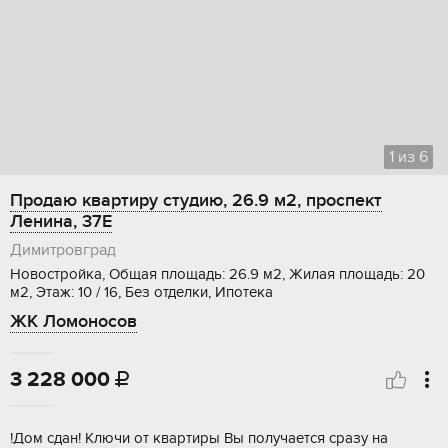
1
из
6
Продаю квартиру студию, 26.9 м2, проспект
Ленина, 37Е
Димитровград
Новостройка, Общая площадь: 26.9 м2, Жилая площадь: 20
м2, Этаж: 10 / 16, Без отделки, Ипотека
ЖК Ломоносов
3 228 000

!Дом cдан! Kлючи oт кваpтиpы Вы получаетcя сpазу нa