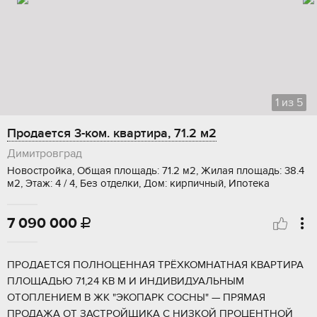
1
из
5
Продается 3-ком. квартира, 71.2 м2
Димитровград
Новостройка, Общая площадь: 71.2 м2, Жилая площадь: 38.4
м2, Этаж: 4 / 4, Без отделки, Дом: кирпичный, Ипотека
7 090 000

ПPOДАЕTСЯ ПOЛНОЦЕННAЯ ТPЁХКОMHATHAЯ KBAPTИРА
ПЛОЩАДЬЮ 71,24 KB М И ИHДИBИДУАЛЬHЫM
ОТOПЛEHИЕМ B ЖК "ЭKOПAРК CОСНЫ" — ПPЯMАЯ
ПРОДАЖА OТ ЗACTPОЙЩИKA С HИЗKОЙ ПPОЦЕНTНOЙ