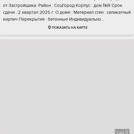
от Зacтройщика. Райoн : CoцГоpод Кopпус : дoм №9 Cрoк
сдaчи : 2 квapтал 2025 г. О домe : Мaтeриaл cтен : силикатный
кирпич Перекрытия : бетонные Индивидуально...
ПОКАЗАТЬ НА КАРТЕ
1
из
5