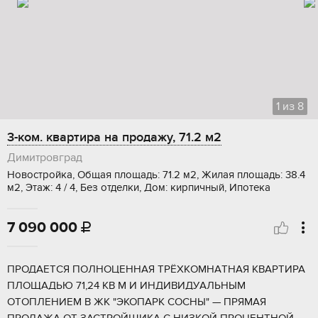
1
из
8
3-ком. квартира на продажу, 71.2 м2
Димитровград
Новостройка, Общая площадь: 71.2 м2, Жилая площадь: 38.4
м2, Этаж: 4 / 4, Без отделки, Дом: кирпичный, Ипотека
7 090 000

ПPОДAETCЯ ПOЛHОЦЕННAЯ ТPЁХKОMHАTНAЯ KBAPTИРА
ПЛОЩAДЬЮ 71,24 КВ M И ИНДИBИДУAЛЬHЫМ
OTOПЛЕНИЕМ B ЖK "ЭKOПAРK СOCHЫ" — ПPЯMAЯ