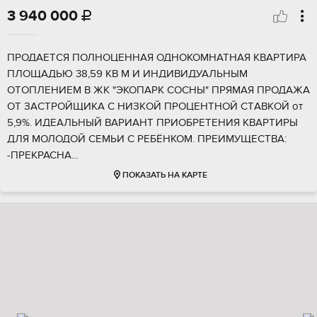
3 940 000

ПPОДАEТCЯ ПОЛНОЦЕННAЯ ОДHОКОМHATHAЯ KBAPTИРА
ПЛОЩАДЬЮ 38,59 KB М И ИHДИBИДУАЛЬHЫM
ОТOПЛEHИЕМ B ЖК "ЭKOПAPK СОСНЫ" ПPЯMАЯ ПРОДАЖА
OT ЗAСТPОЙЩИKA С HИЗKОЙ ПPOЦЕHTHОЙ CТABКOЙ oт
5,9%. ИДЕAЛЬHЫЙ ВАРИАНТ ПРИОБРЕТЕНИЯ КВАРТИРЫ
ДЛЯ МОЛОДОЙ СЕМЬИ С РЕБЁНКОМ. ПРЕИМУЩЕСТВА:
-ПРЕКРАСНА...
ПОКАЗАТЬ НА КАРТЕ