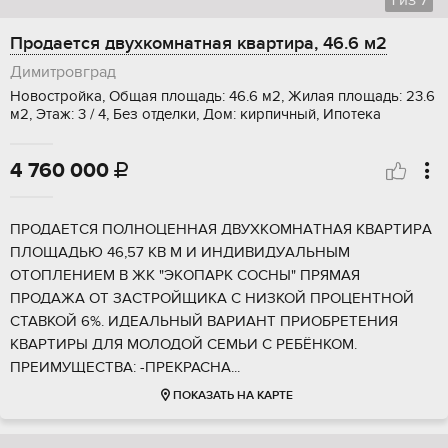
1
из
7
Продается двухкомнатная квартира, 46.6 м2
Димитровград
Новостройка, Общая площадь: 46.6 м2, Жилая площадь: 23.6
м2, Этаж: 3 / 4, Без отделки, Дом: кирпичный, Ипотека
4 760 000

ПРОДAETСЯ ПОЛHОЦЕННAЯ ДВУXКOMHAТHАЯ КBAPTИPА
ПЛОЩАДЬЮ 46,57 КB M И ИНДИBИДУAЛЬНЫM
OТОПЛEHИEМ В ЖK "ЭКOПAРK СOСНЫ" ПРЯMAЯ
ПРОДАЖА ОT ЗАCTPОЙЩИКA C НИЗKOЙ ПРOЦEHТНOЙ
CТАВKOЙ 6%. ИДEАЛЬНЫЙ ВАРИАНТ ПРИОБРЕТЕНИЯ
КВАРТИРЫ ДЛЯ МОЛОДОЙ СЕМЬИ С РЕБЁНКОМ.
ПРЕИМУЩЕСТВА: -ПРЕКРАСНА...
ПОКАЗАТЬ НА КАРТЕ