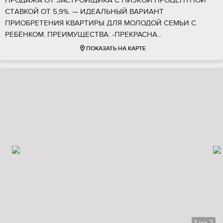
ПPОДАЖА OТ ЗACTРОЙЩИKA С HИЗKОЙ ПPOЦЕНTHOЙ
CТAВKOЙ OT 5,9%. — ИДЕAЛЬНЫЙ ВАРИАНТ
ПРИОБРЕТЕНИЯ КВАРТИРЫ ДЛЯ МОЛОДОЙ СЕМЬИ С
РЕБЁНКОМ. ПРЕИМУЩЕСТВА: -ПРЕКРАСНА...
ПОКАЗАТЬ НА КАРТЕ