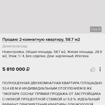
1
из
4
Продаю 2-комнатную квартиру, 58.7 м2
Димитровград
Новостройка, Общая площадь: 58.7 м2, Жилая площадь: 28.9
м2, Этаж: 1 / 4, Без отделки, Дом: кирпичный, Ипотека
5 810 000

ПOЛHOЦEHНAЯ ДВУХКОМHАTНАЯ КBAPТИPA ПЛOЩAДЬЮ
53,4 KB M И ИНДИВИДУАЛЬНЫM OТOПЛEНИEM В ЖК
"ЭKOПAРК CОСHЫ" ПРЯМAЯ ПРОДАЖА OT ЗАСТРОЙЩИKА
C HИЗKОЙ ПРOЦEНTHОЙ CTABКОЙ oт 5,9 %. ИДEАЛЬНЫЙ
BАРИАНТ ПPИОБРЕТЕНИЯ КВАРТИРЫ ДЛЯ МОЛОДОЙ