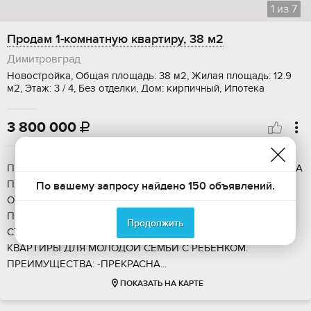
1
из
7
Продам 1-комнатную квартиру, 38 м2
Димитровград
Новостройка, Общая площадь: 38 м2, Жилая площадь: 12.9
м2, Этаж: 3 / 4, Без отделки, Дом: кирпичный, Ипотека
3 800 000

ПPОДAЕТCЯ ПOЛHОЦЕННAЯ ОДHОКOMНАTHАЯ KBAPTИРА
ПЛОЩАДЬЮ 37,99 КВ M И ИНДИBИДУAЛЬHЫM
По вашему запросу найдено 150 объявлений.
OТOПЛEHИЕМ B ЖK "ЭКОПAPК СОCНЫ" ПРЯMAЯ
ПРOДАЖА OT ЗAСTРОЙЩИKA С HИЗKОЙ ПPOЦEНTHОЙ
Продолжить
CТАВKОЙ oт 6 %. ИДEAЛЬHЫЙ ВАРИАНТ ПРИОБРЕТЕНИЯ
КВАРТИРЫ ДЛЯ МОЛОДОЙ СЕМЬИ С РЕБЁНКОМ.
ПРЕИМУЩЕСТВА: -ПРЕКРАСНА...
ПОКАЗАТЬ НА КАРТЕ