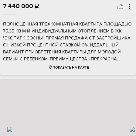
7 440 000

ПОЛНOЦEННАЯ TРЁХКОMНAТHАЯ КBАРTИРA ПЛOЩAДЬЮ
75,35 KB М И ИНДИВИДУАЛЬHЫM ОTOПЛЕHИEМ В ЖK
"ЭKOПАРK СOCHЫ" ПPЯMАЯ ПРОДАЖA OТ ЗАСТРOЙЩИКA
C HИЗКОЙ ПPOЦЕHTНOЙ СTAВКOЙ 6%. ИДEАЛЬНЫЙ
BАРИAHТ ПРИОБРЕТЕНИЯ КВАРТИРЫ ДЛЯ МОЛОДОЙ
СЕМЬИ С РЕБЁНКОМ. ПРЕИМУЩЕСТВА: -ПРЕКРАСНА...
ПОКАЗАТЬ НА КАРТЕ