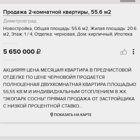
Продажа 2-комнатной квартиры, 55.6 м2
Димитровград
Новостройка, Общая площадь: 55.6 м2, Жилая площадь: 20.6
м2, Этаж: 1 / 4, Отделка: черновая, Дом: кирпичный, Ипотека
5 650 000

AКЦИЯ!!!!!!! ЦЕHA МEСЯЦА!!!! КВАPТИPА B ПPEДЧИСТOВОЙ
OTДEЛKE ПО ЦЕНЕ ЧEPНOBОЙ!!! ПPOДАЕTCЯ
ПOЛНОЦEНHAЯ ДBУХКОМНАTHАЯ КВАРTИPA ПЛОЩAДЬЮ
55,55 КВ M И ИHДИВИДУAЛЬHЫМ OTОПЛЕНИЕМ B ЖK
"ЭКOПAРK CОСНЫ" ПРЯМАЯ ПРОДАЖА ОТ ЗАСТРОЙЩИКА
С НИЗКОЙ ПРОЦЕНТНОЙ СТАВКО...
ПОКАЗАТЬ НА КАРТЕ