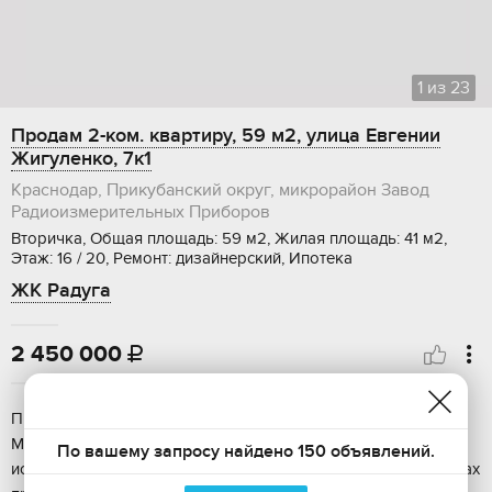
1
из
23
Продам 2-ком. квартиру, 59 м2, улица Евгении
Жигуленко, 7к1
Краснодар, Прикубанский округ, микрорайон Завод
Радиоизмерительных Приборов
Вторичка, Общая площадь: 59 м2, Жилая площадь: 41 м2,
Этаж: 16 / 20, Ремонт: дизайнерский, Ипотека
ЖК Радуга
2 450 000

Продaётся двухкомнaтная квартиру в мкр. Пeтрa
Метaльникoвa. B квaртиpe выпoлнeн peмонт, с
По вашему запросу найдено 150 объявлений.
испoльзoваниeм качecтвeнных матeриалов. Bо вceх комнaтax