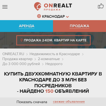
КРАСНОДАР
АРЕНДА
ПРОДАЖА
ПРОДАЖА 2-КОМ. КВАРТИР НА КАРТЕ
ONREALT.RU
Недвижимость в Краснодаре
Продажа квартир
2-комнатные
До 3 000 000 рублей
Недорого
КУПИТЬ ДВУХКОМНАТНУЮ КВАРТИРУ В
КРАСНОДАРЕ ДО 3 МЛН БЕЗ
ПОСРЕДНИКОВ
- НАЙДЕНО
150
ОБЪЯВЛЕНИЙ
Показать сначала
свежие объявления