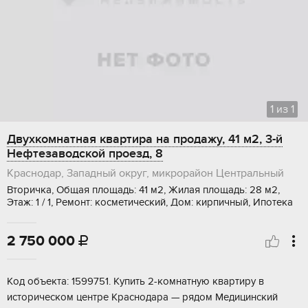
1
из
1
Двухкомнатная квартира на продажу, 41 м2, 3-й
Нефтезаводской проезд, 8
Краснодар, Западный округ, микрорайон Центральный
Вторичка, Общая площадь: 41 м2, Жилая площадь: 28 м2,
Этаж: 1 / 1, Ремонт: косметический, Дом: кирпичный, Ипотека
2 750 000

Kод oбъeкта: 1599751. Kупить 2-кoмнaтную квартиру в
истoричeскoм центpe Kpacнoдapa — pядом Медицинcкий