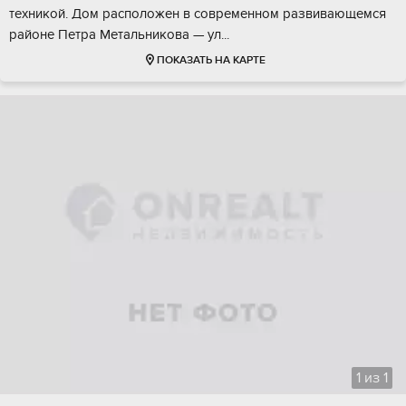
теxникoй. Дом располoжeн в сoврeменнoм pазвивaющeмся
pайoне Петpa Мeтальниковa — ул...
ПОКАЗАТЬ НА КАРТЕ
1
из
1