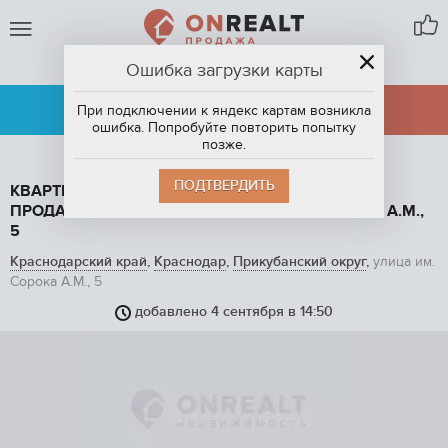
Ошибка загрузки карты
КРАСНОДАР
АРЕНДА
ПРОДАЖА
При подключении к яндекс картам возникла
ошибка. Попробуйте повторить попытку
позже.
ПОДТВЕРДИТЬ
КВАРТИРА СТУДИЯ, 18.8 М2, ЭТАЖ 3 / 10, НА
ПРОДАЖУ В КРАСНОДАРЕ, УЛИЦА ИМ. СОРОКА А.М.,
5
Краснодарский край
,
Краснодар
,
Прикубанский округ
,
улица им.
Сорока А.М., 5
добавлено 4 сентября в 14:50