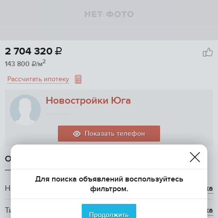
2 704 320

2
143 800
/м

Рассчитать ипотеку
Новостройки Юга
Показать телефон
ОБЩАЯ ИНФОРМАЦИЯ
Для поиска объявлений воспользуйтесь
Название ЖК
ЖК Сорока
фильтром.
Тип жилья
вторичка
Продолжить